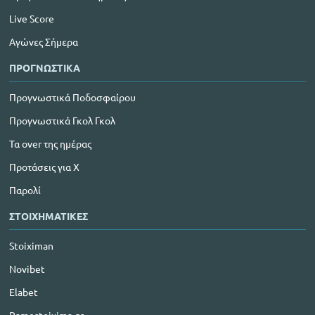
Live Score
Αγώνες Σήμερα
ΠΡΟΓΝΩΣΤΙΚΑ
Προγνωστικά Ποδοσφαίρου
Προγνωστικά Γκολ Γκολ
Τα over της ημέρας
Προτάσεις για Χ
Παρολί
ΣΤΟΙΧΗΜΑΤΙΚΕΣ
Stoiximan
Novibet
Elabet