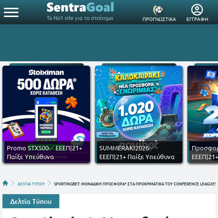
Το Νο1 site για το στοίχημα
ΠΡΟΓΝΩΣΤΙΚΑ
ΕΓΓΡΑΦΗ
Promo STX500✅ ΕΕΕΠ|21+
SUMMERAKI2026✅
Προσφορ
Παίξε Υπεύθυνα
ΕΕΕΠ|21+ Παίξε Υπεύθυνα
ΕΕΕΠ|21+
ΔΕΛΤΙΑ ΤΥΠΟΥ
SPORTINGBET: ΜΟΝΑΔΙΚΗ ΠΡΟΣΦΟΡΑ* ΣΤΑ ΠΡΟΚΡΙΜΑΤΙΚΑ ΤΟΥ CONFERENCE LEAGUE! (
Δελτία Τύπου