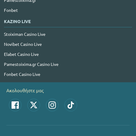
Pamestoixima.gr
Fonbet
ΚΑΖΙΝΟ LIVE
Stoiximan Casino Live
Novibet Casino Live
Elabet Casino Live
Pamestoixima.gr Casino Live
Fonbet Casino Live
Ακολουθήστε μας