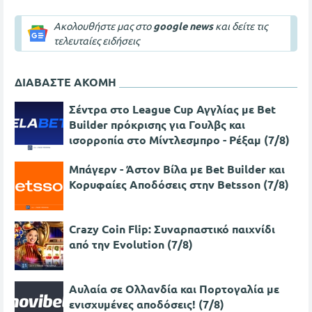
Ακολουθήστε μας στο
google news
και δείτε τις
τελευταίες ειδήσεις
ΔΙΑΒΑΣΤΕ ΑΚΟΜΗ
Σέντρα στο League Cup Αγγλίας με Bet
Builder πρόκρισης για Γουλβς και
ισορροπία στο Μίντλεσμπρο - Ρέξαμ (7/8)
Μπάγερν - Άστον Βίλα με Bet Builder και
Κορυφαίες Αποδόσεις στην Betsson (7/8)
Crazy Coin Flip: Συναρπαστικό παιχνίδι
από την Evolution (7/8)
Αυλαία σε Ολλανδία και Πορτογαλία με
ενισχυμένες αποδόσεις! (7/8)