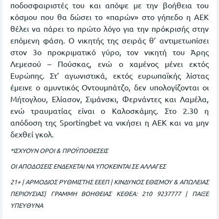
ποδοσφαιριστές του και απόψε με την βοήθεια του
κόσμου που θα δώσει το «παρών» στο γήπεδο η ΑΕΚ
θέλει να πάρει το πρώτο λόγο για την πρόκρισής στην
επόμενη φάση. Ο νικητής της σειράς θ’ αντιμετωπίσει
στον 3ο προκριματικό γύρο, τον νικητή του Άρης
Λεμεσού – Πούσκας, ενώ ο χαμένος μένει εκτός
Ευρώπης. Στ’ αγωνιστικά, εκτός ευρωπαϊκής λίστας
έμεινε ο αμυντικός Οντουμπάτζο, δεν υπολογίζονται οι
Μήτογλου, Ελίασον, Σιμάνσκι, Φερνάντες και Λαμέλα,
ενώ τραυματίας είναι ο Καλοσκάμης. Στο 2.30 η
απόδοση της Sportingbet να νικήσει η ΑΕΚ και να μην
δεχθεί γκολ.
*ΙΣΧΥΟΥΝ ΟΡΟΙ & ΠΡΟΫΠΟΘΕΣΕΙΣ
ΟΙ ΑΠΟΔΟΣΕΙΣ ΕΝΔΕΧΕΤΑΙ ΝΑ ΥΠΟΚΕΙΝΤΑΙ ΣΕ ΑΛΛΑΓΕΣ
21+ | ΑΡΜΟΔΙΟΣ ΡΥΘΜΙΣΤΗΣ ΕΕΕΠ | ΚΙΝΔΥΝΟΣ ΕΘΙΣΜΟΥ & ΑΠΩΛΕΙΑΣ
ΠΕΡΙΟΥΣΙΑΣ| ΓΡΑΜΜΗ ΒΟΗΘΕΙΑΣ ΚΕΘΕΑ: 210 9237777 | ΠΑΙΞΕ
ΥΠΕΥΘΥΝΑ