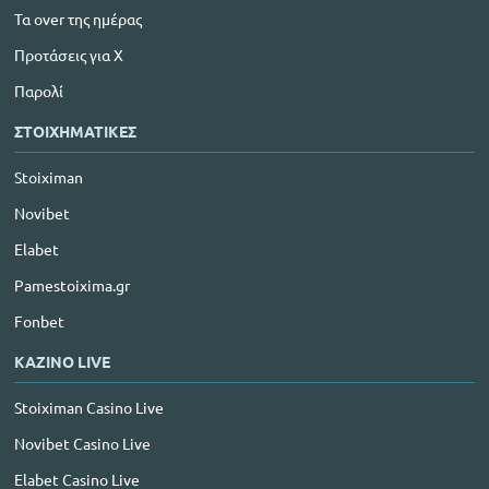
Τα over της ημέρας
Προτάσεις για Χ
Παρολί
ΣΤΟΙΧΗΜΑΤΙΚΕΣ
Stoiximan
Novibet
Elabet
Pamestoixima.gr
Fonbet
ΚΑΖΙΝΟ LIVE
Stoiximan Casino Live
Novibet Casino Live
Elabet Casino Live