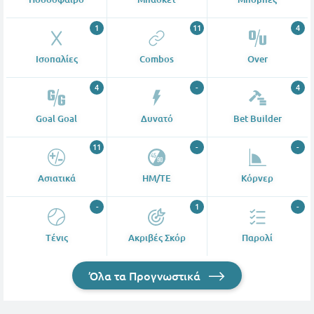
1
11
4
Ισοπαλίες
Combos
Over
4
-
4
Goal Goal
Δυνατό
Bet Builder
11
-
-
Ασιατικά
ΗΜ/ΤΕ
Κόρνερ
-
1
-
Tένις
Ακριβές Σκόρ
Παρολί
Όλα τα Προγνωστικά