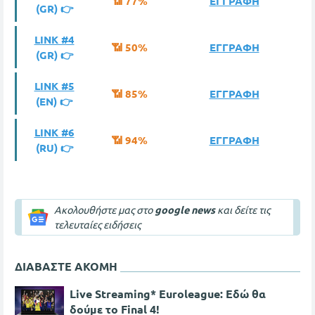
📶 77%
ΕΓΓΡΑΦΗ
(GR) 👉
LINK #4
📶 50%
ΕΓΓΡΑΦΗ
(GR) 👉
LINK #5
📶 85%
ΕΓΓΡΑΦΗ
(ΕΝ) 👉
LINK #6
📶 94%
ΕΓΓΡΑΦΗ
(RU) 👉
Ακολουθήστε μας στο
google news
και δείτε τις
τελευταίες ειδήσεις
ΔΙΑΒΑΣΤΕ ΑΚΟΜΗ
Live Streaming* Euroleague: Εδώ θα
δούμε το Final 4!