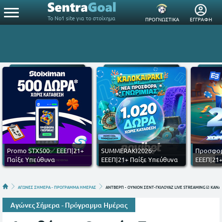
Το Νο1 site για το στοίχημα
ΠΡΟΓΝΩΣΤΙΚΑ
ΕΓΓΡΑΦΗ
Promo STX500✅ ΕΕΕΠ|21+
SUMMERAKI2026✅
Προσφορ
Παίξε Υπεύθυνα
ΕΕΕΠ|21+ Παίξε Υπεύθυνα
ΕΕΕΠ|21+
ΑΓΩΝΕΣ ΣΗΜΕΡΑ - ΠΡΟΓΡΑΜΜΑ ΗΜΕΡΑΣ
ΑΝΤΒΕΡΠ - ΟΥΝΙΟΝ ΣΕΝΤ-ΓΚΙΛΟΥΑΖ LIVE STREAMING ☑️ ΚΑΝΑ
Αγώνες Σήμερα - Πρόγραμμα Ημέρας