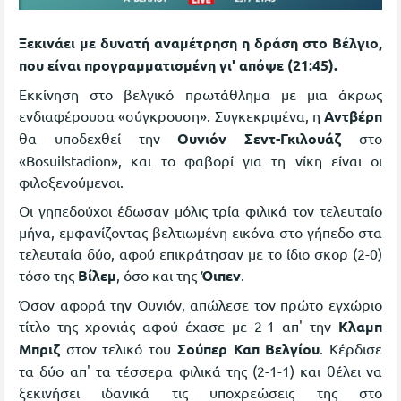
Ξεκινάει με δυνατή αναμέτρηση η δράση στο Βέλγιο,
που είναι προγραμματισμένη γι' απόψε (21:45).
Εκκίνηση στο βελγικό πρωτάθλημα με μια άκρως
ενδιαφέρουσα «σύγκρουση». Συγκεκριμένα, η
Αντβέρπ
θα υποδεχθεί την
Ουνιόν Σεντ-Γκιλουάζ
στο
«Bosuilstadion», και το φαβορί για τη νίκη είναι οι
φιλοξενούμενοι.
Οι γηπεδούχοι έδωσαν μόλις τρία φιλικά τον τελευταίο
μήνα, εμφανίζοντας βελτιωμένη εικόνα στο γήπεδο στα
τελευταία δύο, αφού επικράτησαν με το ίδιο σκορ (2-0)
τόσο της
Βίλεμ
, όσο και της
Όιπεν
.
Όσον αφορά την Ουνιόν, απώλεσε τον πρώτο εγχώριο
τίτλο της χρονιάς αφού έχασε με 2-1 απ' την
Κλαμπ
Μπριζ
στον τελικό του
Σούπερ Καπ Βελγίου
. Κέρδισε
τα δύο απ' τα τέσσερα φιλικά της (2-1-1) και θέλει να
ξεκινήσει ιδανικά τις υποχρεώσεις της στο