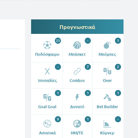
Προγνωστικά
23
-
1
Ποδόσφαιρο
Μπάσκετ
Μπόμπες
-
7
2
Ισοπαλίες
Combos
Over
1
1
1
Goal Goal
Δυνατό
Bet Builder
9
1
-
Ασιατικά
ΗΜ/ΤΕ
Κόρνερ