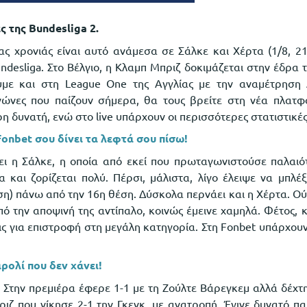
ς της Bundesliga 2.
ας χρονιάς είναι αυτό ανάμεσα σε Σάλκε και Χέρτα (1/8, 21
desliga. Στο Βέλγιο, η Κλαμπ Μπριζ δοκιμάζεται στην έδρα 
ουμε και στη League One της Αγγλίας με την αναμέτρηση 
 αγώνες που παίζουν σήμερα, θα τους βρείτε στη νέα πλατ
ρη δυνατή, ενώ στο live υπάρχουν οι περισσότερες στατιστικέ
 Fonbet σου δίνει τα λεφτά σου πίσω!
ει η Σάλκε, η οποία από εκεί που πρωταγωνιστούσε παλαιό
 και ζορίζεται πολύ. Πέρσι, μάλιστα, λίγο έλειψε να μπλέ
ση) πάνω από την 16η θέση. Δύσκολα περνάει και η Χέρτα. Ού
πό την αποψινή της αντίπαλο, κοινώς έμεινε χαμηλά. Φέτος, κ
ις για επιστροφή στη μεγάλη κατηγορία. Στη Fonbet υπάρχου
ρολί που δεν χάνει!
. Στην πρεμιέρα έφερε 1-1 με τη Ζούλτε Βάρεγκεμ αλλά δέχτ
ιζ που νίκησε 2-1 την Γκενκ, με ανατροπή. Έγινε δυνατό παι