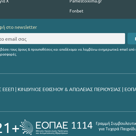
για Χ
Pamestoixima.gr
Fonbet
φή στο newsletter
αβάσει τους όρους & προυποθέσεις και αποδέχομαι να λαμβάνω ενημερωτικά email από s
προσφορές.
 ΕΕΕΠ | ΚΙΝΔΥΝΟΣ ΕΘΙΣΜΟΥ & ΑΠΩΛΕΙΑΣ ΠΕΡΙΟΥΣΙΑΣ |
ΕΟΠΑ
21+