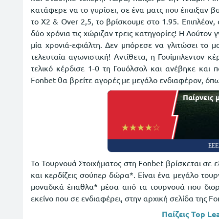
κατάφερε να το γυρίσει, σε ένα ματς που έπαιξαν β
το Χ2 & Over 2,5, το βρίσκουμε στο 1.95. Επιπλέον,
δύο χρόνια τις χώριζαν τρεις κατηγορίες! Η Λούτον
μία χρονιά-εφιάλτη. Δεν μπόρεσε να γλιτώσει το μ
τελευταία αγωνιστική! Αντίθετα, η Γουίμπλεντον κ
τελικό κέρδισε 1-0 τη Γουόλσολ και ανέβηκε και π
Fonbet θα βρείτε αγορές με μεγάλο ενδιαφέρον, όπως
Παίρνεις
☆☆☆☆☆
★★★★★
ΕΕΕ
Το Τουρνουά Στοιχήματος στη Fonbet βρίσκεται σε εξ
και κερδίζεις σούπερ δώρα*. Είναι ένα μεγάλο τουρ
μοναδικά έπαθλα* μέσα από τα τουρνουά που διοργα
εκείνο που σε ενδιαφέρει, στην αρχική σελίδα της Fo
Παίζεις
Top
Le