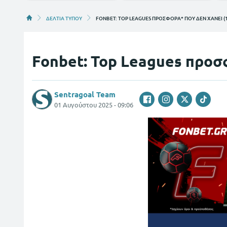
ΔΕΛΤΙΑ ΤΥΠΟΥ
FONBET: TOP LEAGUES ΠΡΟΣΦΟΡΑ* ΠΟΥ ΔΕΝ ΧΑΝΕΙ (1
Fonbet: Top Leagues προσφ
Sentragoal Team
01 Αυγούστου 2025 - 09:06