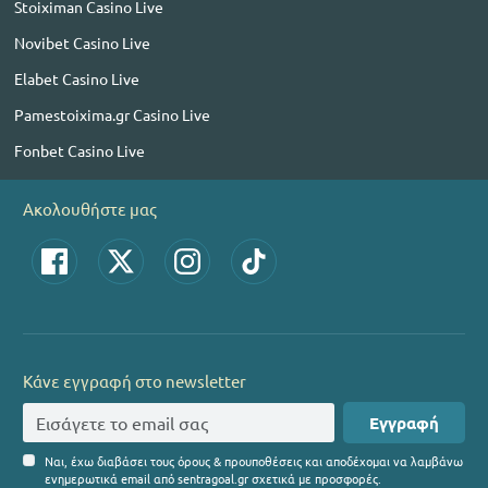
Stoiximan Casino Live
Novibet Casino Live
Elabet Casino Live
Pamestoixima.gr Casino Live
Fonbet Casino Live
Ακολουθήστε μας
Κάνε εγγραφή στο newsletter
Εγγραφή
Ναι, έχω διαβάσει τους όρους & προυποθέσεις και αποδέχομαι να λαμβάνω
ενημερωτικά email από sentragoal.gr σχετικά με προσφορές.