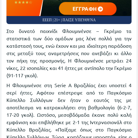
☆☆☆☆☆
★★★★★
ΕΓΓΡΑΦΗ
ΕΕΕΠ | 21+ | ΠΑΙΞΕ ΥΠΕΥΘΥΝΑ
Στο δυνατό παιχνίδι Φλουμινένσε – Γκρέμιο τα
στατιστικά των δύο ομάδων μας λένε πολλά για την
κατάστασή τους, ενώ έχουν και μια ιδιαίτερη παράδοση
στις μεταξύ τους αναμετρήσεις που ανεβάζει κι άλλο
τον πήχη της προσμονής. Η Φλουμινένσε μετράει 24
νίκες, 22 ισοπαλίες και 41 ήττες με αντίπαλο την Γκρέμιο
(91-117 γκολ).
Η Φλουμινένσε στη Serie A Βραζιλίας έχει υποστεί 4
σερί ήττες. Αφότου επέστρεψε από το Παγκόσμιο
Κύπελλο Συλλόγων δεν ήταν ο εαυτός της με
αποτέλεσμα να κατρακυλήσει στη βαθμολογία (6-2-7,
17-20 γκολ). Ωστόσο, μεσοβδόμαδα έκανε πολύ καλή
εμφάνιση και επιβλήθηκε με 2-1 της Ιντερνασιονάλ στο
Κύπελλο Βραζιλίας. «Παίξαμε όπως στο Παγκόσμιο
Κύπελλο Συλλόγων. Τώρα, κοιτάζουμε μπροστά», είπε ο