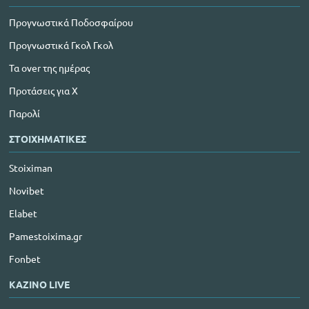
Προγνωστικά Ποδοσφαίρου
Προγνωστικά Γκολ Γκολ
Τα over της ημέρας
Προτάσεις για Χ
Παρολί
ΣΤΟΙΧΗΜΑΤΙΚΕΣ
Stoiximan
Novibet
Elabet
Pamestoixima.gr
Fonbet
ΚΑΖΙΝΟ LIVE