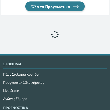
Όλα τα Προγνωστικά
ΣΤΟΙΧΗΜΑ
Πάμε Στοίχημα Κουπόνι
Προγνωστικά Στοιχήματος
Live Score
Αγώνες Σήμερα
ΠΡΟΓΝΩΣΤΙΚΑ