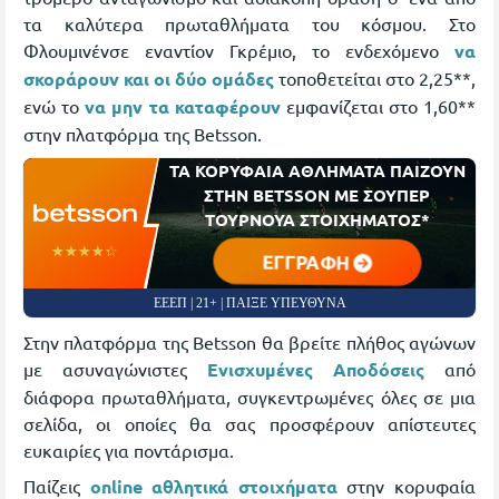
τα καλύτερα πρωταθλήματα του κόσμου. Στο
Φλουμινένσε εναντίον Γκρέμιο, το ενδεχόμενο
να
σκοράρουν και οι δύο ομάδες
τοποθετείται στο 2,25**,
ενώ το
να μην τα καταφέρουν
εμφανίζεται στο 1,60**
στην πλατφόρμα της Betsson.
ΤΑ ΚΟΡΥΦΑΙΑ ΑΘΛΗΜΑΤΑ ΠΑΙΖΟΥΝ
ΣΤΗΝ BETSSON ΜΕ ΣΟΥΠΕΡ
ΤΟΥΡΝΟΥΑ ΣΤΟΙΧΗΜΑΤΟΣ*
☆☆☆☆☆
★★★★★
ΕΓΓΡΑΦΗ
ΕΕΕΠ | 21+ | ΠΑΙΞΕ ΥΠΕΥΘΥΝΑ
Στην πλατφόρμα της Betsson θα βρείτε πλήθος αγώνων
με ασυναγώνιστες
Ενισχυμένες Αποδόσεις
από
διάφορα πρωταθλήματα, συγκεντρωμένες όλες σε μια
σελίδα, οι οποίες θα σας προσφέρουν απίστευτες
ευκαιρίες για ποντάρισμα.
Παίζεις
online αθλητικά στοιχήματα
στην κορυφαία