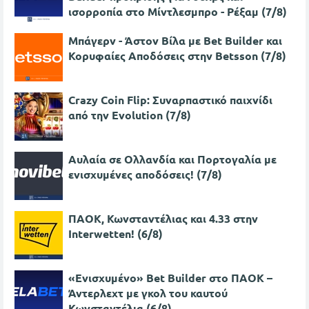
ισορροπία στο Μίντλεσμπρο - Ρέξαμ (7/8)
Μπάγερν - Άστον Βίλα με Bet Builder και
Κορυφαίες Αποδόσεις στην Betsson (7/8)
Crazy Coin Flip: Συναρπαστικό παιχνίδι
από την Evolution (7/8)
Αυλαία σε Ολλανδία και Πορτογαλία με
ενισχυμένες αποδόσεις! (7/8)
ΠΑΟΚ, Κωνσταντέλιας και 4.33 στην
Interwetten! (6/8)
«Ενισχυμένο» Bet Builder στο ΠΑΟΚ –
Άντερλεχτ με γκολ του καυτού
Κωνσταντέλια (6/8)