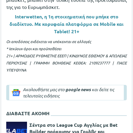
της για το Ευρωμπάσκετ.
Interwetten, η 1η στοιχηματική που μπήκε στο
διαδίκτυο. Με κορυφαία πλατφόρμα σε Mobile και
Tablet! 21+
Οι αποδόσεις ενδέχεται να υπόκεινται σε αλλαγές
* Ισχύουν όροι και προϋποθέσει
21+ | ΑΡΜΟΔΙΟΣ ΡΥΘΜΙΣΤΗΣ ΕΕΕΠ | ΚΙΝΔΥΝΟΣ ΕΘΙΣΜΟΥ & ΑΠΩΛΕΙΑΣ
ΠΕΡΙΟΥΣΙΑΣ | ΓΡΑΜΜΗ ΒΟΗΘΕΙΑΣ ΚΕΘΕΑ: 2109237777 | ΠΑΙΞΕ
ΥΠΕΥΘΥΝΑ
Ακολουθήστε μας στο
google news
και δείτε τις
τελευταίες ειδήσεις
ΔΙΑΒΑΣΤΕ ΑΚΟΜΗ
Σέντρα στο League Cup Αγγλίας με Bet
Builder πρόκρισης για Γουλβς και