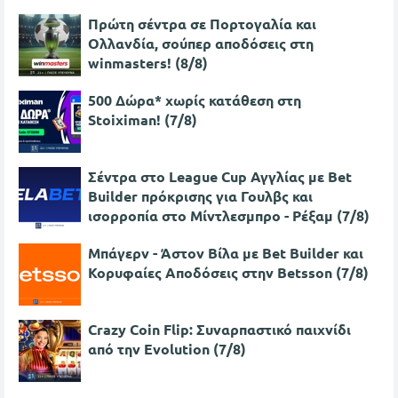
Πρώτη σέντρα σε Πορτογαλία και
Ολλανδία, σούπερ αποδόσεις στη
winmasters! (8/8)
500 Δώρα* χωρίς κατάθεση στη
Stoiximan! (7/8)
Σέντρα στο League Cup Αγγλίας με Bet
Builder πρόκρισης για Γουλβς και
ισορροπία στο Μίντλεσμπρο - Ρέξαμ (7/8)
Μπάγερν - Άστον Βίλα με Bet Builder και
Κορυφαίες Αποδόσεις στην Betsson (7/8)
Crazy Coin Flip: Συναρπαστικό παιχνίδι
από την Evolution (7/8)