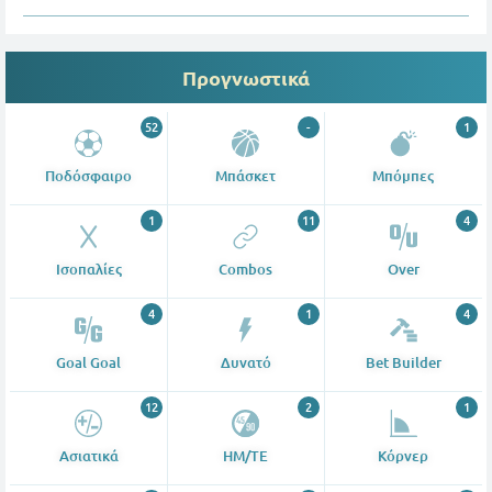
Προγνωστικά
52
-
1
Ποδόσφαιρο
Μπάσκετ
Μπόμπες
1
11
4
Ισοπαλίες
Combos
Over
4
1
4
Goal Goal
Δυνατό
Bet Builder
12
2
1
Ασιατικά
ΗΜ/ΤΕ
Κόρνερ