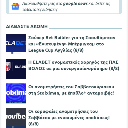
Ακολουθήστε μας στο
google news
και δείτε τις
τελευταίες ειδήσεις
ΔΙΑΒΑΣΤΕ ΑΚΟΜΗ
Σούπερ Bet Builder για τη Σαουθάμπτον
και «Ενισχυμένη» Μπέρμιγχαμ στο
League Cup Αγγλίας (8/8)
Η ELABET ονομαστικός χορηγός της ΠΑΕ
ΒΟΛΟΣ σε μια συνεργασία-ορόσημο (8/8)
Οι αναμετρήσεις του Σαββατοκύριακου
στη Stoiximan, με έπαθλο* ανταμοιβής!
Oι κορυφαίες αναμετρήσεις του
Σαββάτου με ενισχυμένες αποδόσεις!
(8/8)