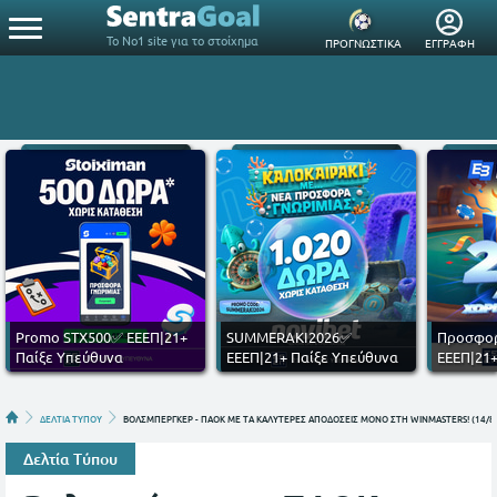
Το Νο1 site για το στοίχημα
ΠΡΟΓΝΩΣΤΙΚΑ
ΕΓΓΡΑΦΗ
Promo STX500✅ ΕΕΕΠ|21+
SUMMERAKI2026✅
Προσφορ
Παίξε Υπεύθυνα
ΕΕΕΠ|21+ Παίξε Υπεύθυνα
ΕΕΕΠ|21+
ΔΕΛΤΙΑ ΤΥΠΟΥ
ΒΟΛΣΜΠΕΡΓΚΕΡ - ΠΑΟΚ ΜΕ ΤΑ ΚΑΛΥΤΕΡΕΣ ΑΠΟΔΟΣΕΙΣ ΜΟΝΟ ΣΤΗ WINMASTERS! (14/8
Δελτία Τύπου