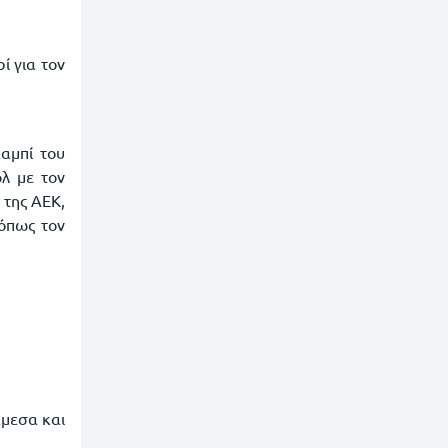
ί για τον
αμπί του
λ με τον
 της ΑΕΚ,
 όπως τον
άμεσα και