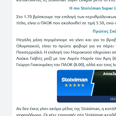
Η πιο Stoiximan Super
Στο 1.70 βρίσκουμε την επιλογή των «ερυθρόλευκων
τίτλο, είναι ο ΠΑΟΚ που ακολουθεί σε τιμή 5.50, ενώ
Πρώτος Σκό
Μεγάλη μάχη περιμένουμε να γίνει και για το βρ
Ολυμπιακού, είναι το πρώτο φαβορί για να πάρει
Πανσερραϊκό. Η επιλογή του Μαροκινού πληρώνει σε
Λούκα Γιόβιτς μαζί με τον Λορέν Μορόν του Άρη (6
Γιώργο Γιακουμάκη του ΠΑΟΚ (8.00), αλλά και τους Ιω
Αποκλε
☆☆☆☆☆
★★★★★
ΕΕΕ
Αν δεν έχεις γίνει ακόμα μέλος της Stoiximan, η κατ
γενναιόδωρα. Οι νέες εγγραφές στη Stoiximan κερδ