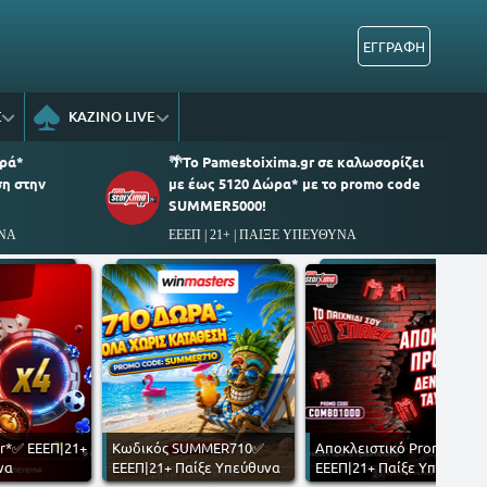
ΕΓΓΡΑΦΗ
Σ
ΚΑΖΙΝΟ LIVE
ορά*
🌴To Pamestoixima.gr σε καλωσορίζει
ση στην
με έως 5120 Δώρα* με το promo code
SUMMER5000!
ΥΝΑ
ΕΕΕΠ | 21+ | ΠΑΙΞΕ ΥΠΕΥΘΥΝΑ
r*✅ ΕΕΕΠ|21+
Κωδικός SUMMER710✅
Αποκλειστικό Promo✅
να
ΕΕΕΠ|21+ Παίξε Υπεύθυνα
ΕΕΕΠ|21+ Παίξε Υπεύθυνα