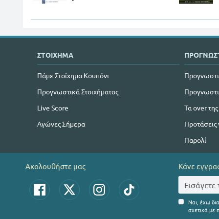
Κωνσταντέλια (6/8)
ΣΤΟΙΧΗΜΑ
ΠΡΟΓΝΩΣ
Πάμε Στοίχημα Κουπόνι
Προγνωστι
Προγνωστικά Στοιχήματος
Προγνωστι
Live Score
Τα over της
Αγώνες Σήμερα
Προτάσεις 
Παρολί
Ακολουθήστε μας
Κάνε εγγρα
Ναι, έχω δι
σχετικά με 