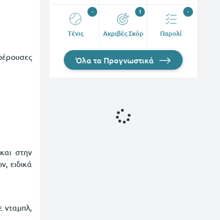
-
1
-
Tένις
Ακριβές Σκόρ
Παρολί
αφέρουσες
Όλα τα Προγνωστικά
και στην
ν, ειδικά
ε νταμπλ,