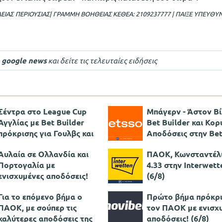
ΕΙΑΣ ΠΕΡΙΟΥΣΙΑΣ| ΓΡΑΜΜΗ ΒΟΗΘΕΙΑΣ ΚΕΘΕΑ: 2109237777 | ΠΑΙΞΕ ΥΠΕΥΘΥΝ
ο
google news
και δείτε τις τελευταίες ειδήσεις
Σέντρα στο League Cup
Μπάγερν - Άστον Βί
Αγγλίας με Bet Builder
Bet Builder και Κο
πρόκρισης για Γουλβς και
Αποδόσεις στην Be
ισορροπία στο
(7/8)
Αυλαία σε Ολλανδία και
ΠΑΟΚ, Κωνσταντέλι
Μίντλεσμπρο - Ρέξαμ (7/8)
Πορτογαλία με
4.33 στην Interwett
ενισχυμένες αποδόσεις!
(6/8)
(7/8)
Για το επόμενο βήμα ο
Πρώτο βήμα πρόκρι
ΠΑΟΚ, με σούπερ τις
τον ΠΑΟΚ με ενισχ
καλύτερες αποδόσεις της
αποδόσεις! (6/8)