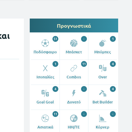
Προγνωστικά
και
51
-
1
Ποδόσφαιρο
Μπάσκετ
Μπόμπες
1
11
4
Ισοπαλίες
Combos
Over
4
-
4
Goal Goal
Δυνατό
Bet Builder
11
-
-
Ασιατικά
ΗΜ/ΤΕ
Κόρνερ