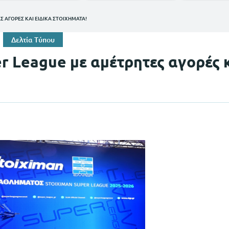
Σ ΑΓΟΡΕΣ ΚΑΙ ΕΙΔΙΚΑ ΣΤΟΙΧΗΜΑΤΑ!
Δελτία Τύπου
r League με αμέτρητες αγορές 