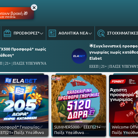
τουν βροχή 🎁
 ΠΑΙΞΕ ΥΠΕΥΘΥΝΑ
ΠΡΟΣΦΟΡΕΣ*
ΑΘΛΗΤΙΚΑ ΝΕΑ
ΣΤΟΙΧΗΜΑΤΙΚΕ
🌟Συγκλονιστική προσφ
X500 Προσφορά* χωρίς
γνωριμίας χωρίς κατάθε
τάθεση*
Elabet
Π | 21+ | ΠΑΙΞΕ ΥΠΕΥΘΥΝΑ
ΕΕΕΠ | 21+ | ΠΑΙΞΕ ΥΠΕΥΘ
ροσφορά* Γνωριμίας✅
SUMMER5000✅ ΕΕΕΠ|21+
Welcome Offe
ΕΕΠ|21+ Παίξε Υπεύθυνα
Παίξε Υπεύθυνα
Παίξε Υπεύθυ