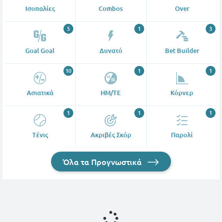
Ισοπαλίες
Combos
Over
5
1
3
Goal Goal
Δυνατό
Bet Builder
10
1
1
Ασιατικά
ΗΜ/ΤΕ
Κόρνερ
1
1
1
Tένις
Ακριβές Σκόρ
Παρολί
Όλα τα Προγνωστικά