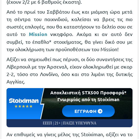
(έχουν 2/2 με 6 βαθμούς έκαστη).
Από το πρωί του Σαββάτου έως και μιάμιση ώρα μετά
τη σέντρα του παιχνιδιού, καλείσαι να βρεις τις πιο
σωστές επιλογές, που θα καταστήσουν το δελτίο σου σε
αυτό το
Mission
νικηφόρο. Ακόμα κι αν αυτό δεν
συμβεί, το έπαθλο* στοιχήματος, θα γίνει δικό σου με
την ολοκλήρωση των προϋποθέσεων του Mission!
Αξίζει να σημειωθεί πως πέρυσι, οι δύο συναντήσεις της
Λίβερπουλ με την Άρσεναλ, είχαν ολοκληρωθεί με σκορ
2-2, τόσο στο Λονδίνο, όσο και στο λιμάνι της δυτικής
Αγγλίας.
Αποκλειστική STX500 Προσφορά*
Γνωριμίας από τη Stoiximan
☆☆☆☆☆
★★★★★
EΓΓΡΑΦΗ
ΕΕΕΠ | 21+ | ΠΑΙΞΕ ΥΠΕΥΘΥΝΑ
Αν επιθυμείς να γίνεις μέλος της Stoiximan, αξίζει να το