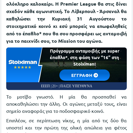
ολόκληρο καλοκαίρι. Η Premier League θα στις δίνει
σχεδόν κάθε αγωνιστική. Το Λίβερπουλ - Άρσεναλ θα
καθηλώσει την Κυριακή 31 Αυγούστου το
στοιχηματικό κοινό κι εσύ μπορείς να επωφεληθείς
από το έπαθλο* που θα σου προσφέρει ως ανταμοιβή
για το παιχνίδι σου, το Mission του αγώνα.
Πρόγραμμα ανταμοιβής με super
έπαθλο*, στη φάση των “16” στη
Stoiximan!
☆☆☆☆☆
★★★★★
EΓΓΡΑΦΗ
ΕΕΕΠ | 21+ | ΠΑΙΞΕ ΥΠΕΥΘΥΝΑ
Το μοτίβο γνωστό. Η μία θα προσπαθεί να
αποκαθηλώσει την άλλη. Οι αγώνες μεταξύ τους, είναι
σημείο αναφοράς για το ποδοσφαιρικό κοινό.
Επιπλέον, σε περίπτωση νίκης, η μία από τις δύο θα
υποστεί και την πρώτη της ολική απώλεια για φέτος