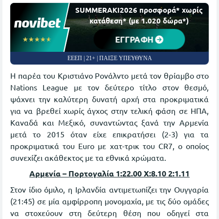
SUMMERAKI2026 προσφορά* χωρίς
κατάθεση* (με 1.020 δώρα*)
ΕΓΓΡΑΦΗ
☆☆☆☆☆
★★★★★
ΕΕΕΠ | 21+ | ΠΑΙΞΕ ΥΠΕΥΘΥΝΑ
Η παρέα του Κριστιάνο Ρονάλντο μετά τον θρίαμβο στο
Nations League με τον δεύτερο τίτλο στον θεσμό,
ψάχνει την καλύτερη δυνατή αρχή στα προκριματικά
για να βρεθεί χωρίς άγχος στην τελική φάση σε ΗΠΑ,
Καναδά και Μεξικό, συναντώντας ξανά την Αρμενία
μετά το 2015 όταν είχε επικρατήσει (2-3) για τα
προκριματικά του Euro με χατ-τρικ του CR7, ο οποίος
συνεχίζει ακάθεκτος με τα εθνικά χρώματα.
Αρμενία – Πορτογαλία 1:22.00
X
:8.10 2:1.11
Στον ίδιο όμιλο, η Ιρλανδία αντιμετωπίζει την Ουγγαρία
(21:45) σε μία αμφίρροπη μονομαχία, με τις δύο ομάδες
να στοχεύουν στη δεύτερη θέση που οδηγεί στα