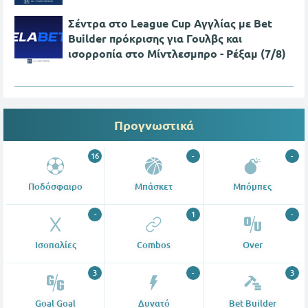
Σέντρα στο League Cup Αγγλίας με Bet
Builder πρόκρισης για Γουλβς και
ισορροπία στο Μίντλεσμπρο - Ρέξαμ (7/8)
Προγνωστικά
16
-
-
Ποδόσφαιρο
Μπάσκετ
Μπόμπες
-
1
-
Ισοπαλίες
Combos
Over
3
-
3
Goal Goal
Δυνατό
Bet Builder