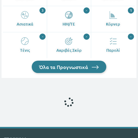
3
-
1
Ασιατικά
ΗΜ/ΤΕ
Κόρνερ
-
-
-
Tένις
Ακριβές Σκόρ
Παρολί
Όλα τα Προγνωστικά