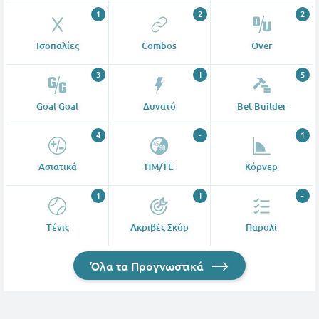
1
2
2
Ισοπαλίες
Combos
Over
3
1
5
Goal Goal
Δυνατό
Bet Builder
4
-
1
Ασιατικά
ΗΜ/ΤΕ
Κόρνερ
1
1
-
Tένις
Ακριβές Σκόρ
Παρολί
Όλα τα Προγνωστικά