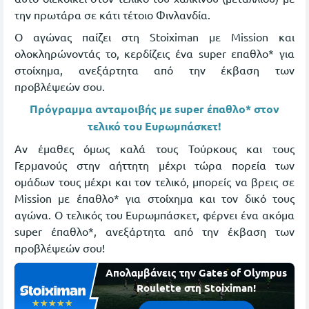
την πρωτάρα σε κάτι τέτοιο Φινλανδία.
Ο αγώνας παίζει στη Stoiximan με Mission και
ολοκληρώνοντάς το, κερδίζεις ένα super επαθλο* για
στοίχημα, ανεξάρτητα από την έκβαση των
προβλέψεών σου.
Πρόγραμμα ανταμοιβής με super έπαθλο* στον
τελικό του Ευρωμπάσκετ!
Αν έμαθες όμως καλά τους Τούρκους και τους
Γερμανούς στην αήττητη μέχρι τώρα πορεία των
ομάδων τους μέχρι και τον τελικό, μπορείς να βρεις σε
Mission με έπαθλο* για στοίχημα και τον δικό τους
αγώνα. Ο τελικός του Ευρωμπάσκετ, φέρνει ένα ακόμα
super έπαθλο*, ανεξάρτητα από την έκβαση των
προβλέψεών σου!
Απολαμβάνεις την Gates of Olympus
Roulette στη Stoiximan!
☆☆☆☆☆
★★★★★