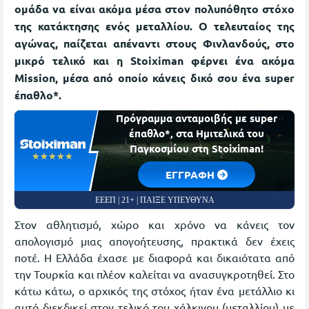
ομάδα να είναι ακόμα μέσα στον πολυπόθητο στόχο
της κατάκτησης ενός μεταλλίου. Ο τελευταίος της
αγώνας, παίζεται απέναντι στους Φινλανδούς, στο
μικρό τελικό και η Stoiximan φέρνει ένα ακόμα
Mission, μέσα από οποίο κάνεις δικό σου ένα super
έπαθλο*.
Πρόγραμμα ανταμοιβής με super
έπαθλο*, στα Ημιτελικά του
Παγκοσμίου στη Stoiximan!
☆☆☆☆☆
★★★★★
EΓΓΡΑΦΗ
ΕΕΕΠ | 21+ | ΠΑΙΞΕ ΥΠΕΥΘΥΝΑ
Στον αθλητισμό, χώρο και χρόνο να κάνεις τον
απολογισμό μιας απογοήτευσης, πρακτικά δεν έχεις
ποτέ. Η Ελλάδα έχασε με διαφορά και δικαιότατα από
την Τουρκία και πλέον καλείται να ανασυγκροτηθεί. Στο
κάτω κάτω, ο αρχικός της στόχος ήταν ένα μετάλλιο κι
αυτό διεκδικεί στον τελικό του χάλκινου (μεταλλίου) με