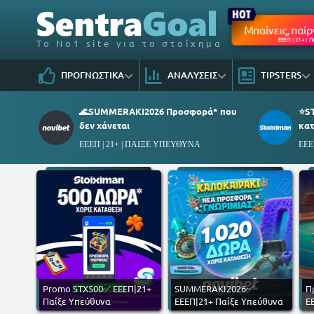
Μπαίνεις, παίρ
ΕΕΕΠ | 21+ |
Το Νο1 site για το στοίχημα
ΠΡΟΓΝΩΣΤΙΚΑ
ΑΝΑΛΥΣΕΙΣ
TIPSTERS
🌊SUMMERAKI2026 Προσφορά* που
⭐ST
δεν χάνεται
κα
ΕΕΕΠ | 21+ | ΠΑΙΞΕ ΥΠΕΥΘΥΝΑ
ΕΕΕ
Promo STX500✅ ΕΕΕΠ|21+
SUMMERAKI2026✅
Π
Παίξε Υπεύθυνα
ΕΕΕΠ|21+ Παίξε Υπεύθυνα
Ε