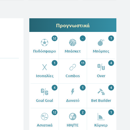
Προγνωστικά
52
-
1
Ποδόσφαιρο
Μπάσκετ
Μπόμπες
1
11
4
Ισοπαλίες
Combos
Over
4
1
4
Goal Goal
Δυνατό
Bet Builder
12
2
1
Ασιατικά
ΗΜ/ΤΕ
Κόρνερ