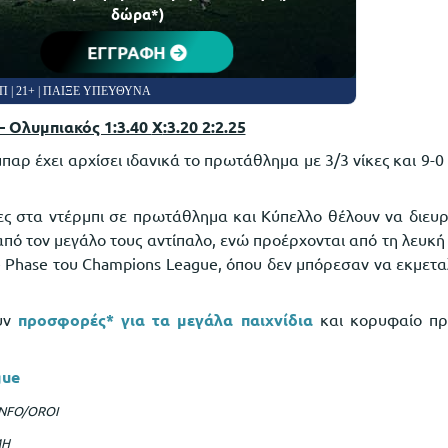
δώρα*)
ΕΓΓΡΑΦΗ
Π | 21+ | ΠΑΙΞΕ ΥΠΕΥΘΥΝΑ
– Ολυμπιακός 1:3.40
X
:3.20 2:2.25
παρ έχει αρχίσει ιδανικά το πρωτάθλημα με 3/3 νίκες και 9-0
κες στα ντέρμπι σε πρωτάθλημα και Κύπελλο θέλουν να διευ
πό τον μεγάλο τους αντίπαλο, ενώ προέρχονται από τη λευκή
 Phase του Champions League, όπου δεν μπόρεσαν να εκμετ
ουν
προσφορές* για τα μεγάλα παιχνίδια
και κορυφαίο π
gue
INFO/OROI
ΜΗ