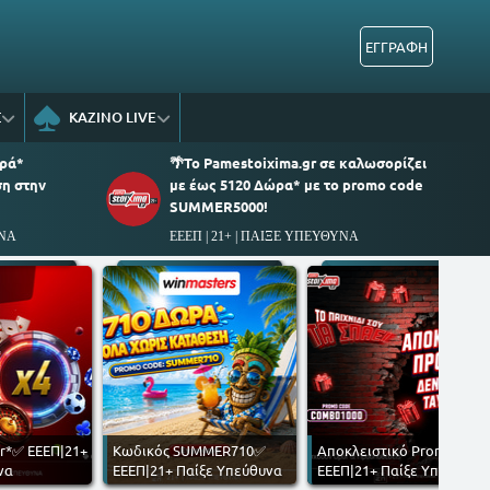
ΕΓΓΡΑΦΗ
Σ
ΚΑΖΙΝΟ LIVE
ορά*
🌴To Pamestoixima.gr σε καλωσορίζει
ση στην
με έως 5120 Δώρα* με το promo code
SUMMER5000!
ΥΝΑ
ΕΕΕΠ | 21+ | ΠΑΙΞΕ ΥΠΕΥΘΥΝΑ
r*✅ ΕΕΕΠ|21+
Κωδικός SUMMER710✅
Αποκλειστικό Promo✅
να
ΕΕΕΠ|21+ Παίξε Υπεύθυνα
ΕΕΕΠ|21+ Παίξε Υπεύθυνα