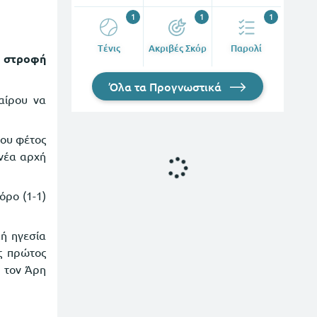
1
1
1
Tένις
Ακριβές Σκόρ
Παρολί
η
στροφή
Όλα τα Προγνωστικά
αίρου να
έου φέτος
 νέα αρχή
όρο (1-1)
ή ηγεσία
ως πρώτος
ε τον Άρη