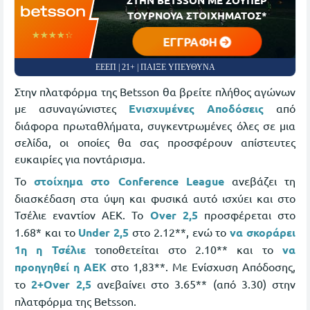
ΣΤΗΝ BETSSON ΜΕ ΣΟΥΠΕΡ
ΤΟΥΡΝΟΥΑ ΣΤΟΙΧΗΜΑΤΟΣ*
☆☆☆☆☆
★★★★★
ΕΓΓΡΑΦΗ
ΕΕΕΠ | 21+ | ΠΑΙΞΕ ΥΠΕΥΘΥΝΑ
Στην πλατφόρμα της Betsson θα βρείτε πλήθος αγώνων
με ασυναγώνιστες
Ενισχυμένες Αποδόσεις
από
διάφορα πρωταθλήματα, συγκεντρωμένες όλες σε μια
σελίδα, οι οποίες θα σας προσφέρουν απίστευτες
ευκαιρίες για ποντάρισμα.
Το
στοίχημα στο Conference League
ανεβάζει τη
διασκέδαση στα ύψη και φυσικά αυτό ισχύει και στο
Τσέλιε εναντίον ΑΕΚ. Το
Over 2,5
προσφέρεται στο
1.68* και το
Under 2,5
στο 2.12**, ενώ το
να σκοράρει
1η η Τσέλιε
τοποθετείται στο 2.10** και το
να
προηγηθεί η ΑΕΚ
στο 1,83**. Με Ενίσχυση Απόδοσης,
το
2+Over 2,5
ανεβαίνει στο 3.65** (από 3.30) στην
πλατφόρμα της Betsson.