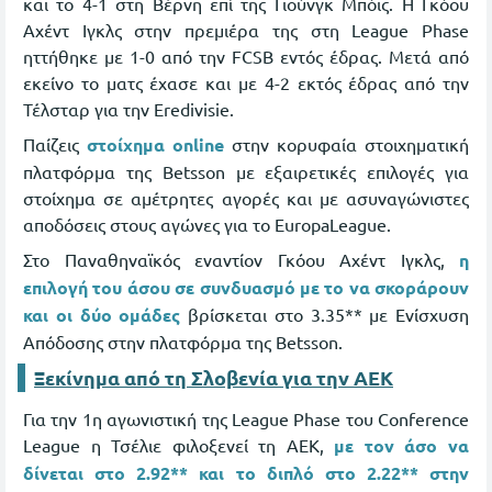
και το 4-1 στη Βέρνη επί της Γιούνγκ Μπόις. Η Γκόου
Αχέντ Ιγκλς στην πρεμιέρα της στη League Phase
ηττήθηκε με 1-0 από την FCSB εντός έδρας. Μετά από
εκείνο το ματς έχασε και με 4-2 εκτός έδρας από την
Τέλσταρ για την Eredivisie.
Παίζεις
στοίχημα online
στην κορυφαία στοιχηματική
πλατφόρμα της Betsson με εξαιρετικές επιλογές για
στοίχημα σε αμέτρητες αγορές και με ασυναγώνιστες
αποδόσεις στους αγώνες για το EuropaLeague.
Στο Παναθηναϊκός εναντίον Γκόου Αχέντ Ιγκλς,
η
επιλογή του άσου σε συνδυασμό με το να σκοράρουν
και οι δύο ομάδες
βρίσκεται στο 3.35** με Ενίσχυση
Απόδοσης στην πλατφόρμα της Betsson.
Ξεκίνημα από τη Σλοβενία για την ΑΕΚ
Για την 1η αγωνιστική της League Phase του Conference
League η Τσέλιε φιλοξενεί τη ΑΕΚ,
με τον άσο να
δίνεται στο 2.92** και το διπλό στο 2.22** στην