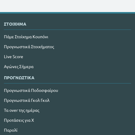
ΣΤΟΙΧΗΜΑ
Πάμε Στοίχημα Κουπόνι
Προγνωστικά Στοιχήματος
Live Score
Αγώνες Σήμερα
ΠΡΟΓΝΩΣΤΙΚΑ
Προγνωστικά Ποδοσφαίρου
Προγνωστικά Γκολ Γκολ
Τα over της ημέρας
Προτάσεις για Χ
Παρολί