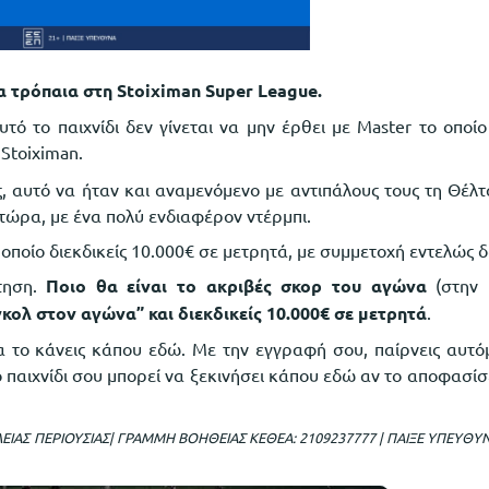
α τρόπαια στη Stoiximan Super League.
ό το παιχνίδι δεν γίνεται να μην έρθει με Master το οποίο
Stoiximan.
 αυτό να ήταν και αναμενόμενο με αντιπάλους τους τη Θέλτ
τώρα, με ένα πολύ ενδιαφέρον ντέρμπι.
 οποίο διεκδικείς 10.000€ σε μετρητά, με συμμετοχή εντελώς
τηση.
Ποιο θα είναι το ακριβές σκορ του αγώνα
(στην 
γκολ στον αγώνα” και διεκδικείς 10.000€ σε μετρητά
.
ι να το κάνεις κάπου εδώ. Με την εγγραφή σου, παίρνεις αυτ
παιχνίδι σου μπορεί να ξεκινήσει κάπου εδώ αν το αποφασίσει
ΙΑΣ ΠΕΡΙΟΥΣΙΑΣ| ΓΡΑΜΜΗ ΒΟΗΘΕΙΑΣ ΚΕΘΕΑ: 2109237777 | ΠΑΙΞΕ ΥΠΕΥΘΥΝΑ