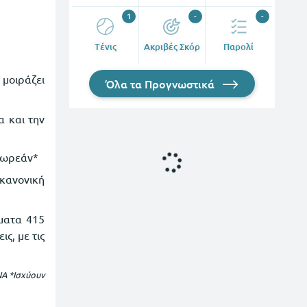
1
-
-
Tένις
Ακριβές Σκόρ
Παρολί
 μοιράζει
Όλα τα Προγνωστικά
α και την
 δωρεάν*
κανονική
όματα 415
ς, με τις
 *Ισχύουν