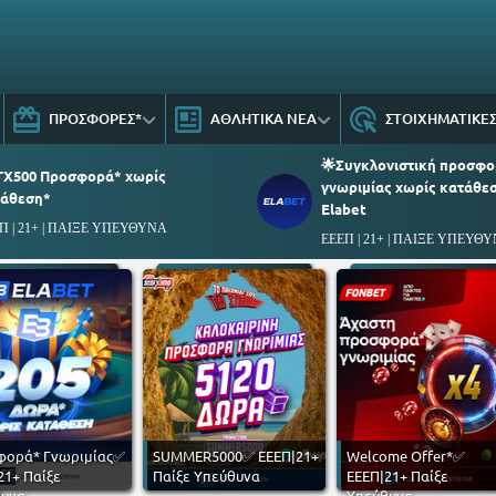
ΠΡΟΣΦΟΡΕΣ*
ΑΘΛΗΤΙΚΑ ΝΕΑ
ΣΤΟΙΧΗΜΑΤΙΚΕ
🌟Συγκλονιστική προσφ
X500 Προσφορά* χωρίς
γνωριμίας χωρίς κατάθε
τάθεση*
Elabet
Π | 21+ | ΠΑΙΞΕ ΥΠΕΥΘΥΝΑ
ΕΕΕΠ | 21+ | ΠΑΙΞΕ ΥΠΕΥΘ
φορά* Γνωριμίας✅
SUMMER5000✅ ΕΕΕΠ|21+
Welcome Offer*✅
21+ Παίξε
Παίξε Υπεύθυνα
ΕΕΕΠ|21+ Παίξε
θυνα
Υπεύθυνα