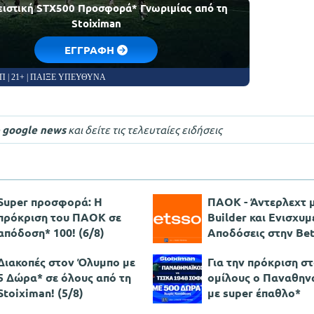
ιστική STX500 Προσφορά* Γνωριμίας από τη
Stoiximan
EΓΓΡΑΦΗ
Π | 21+ | ΠΑΙΞΕ ΥΠΕΥΘΥΝΑ
ο
google news
και δείτε τις τελευταίες ειδήσεις
Super προσφορά: Η
ΠΑΟΚ - Άντερλεχτ μ
πρόκριση του ΠΑΟΚ σε
Builder και Ενισχυμ
απόδοση* 100! (6/8)
Αποδόσεις στην Be
(6/8)
Διακοπές στον Όλυμπο με
Για την πρόκριση σ
5 Δώρα* σε όλους από τη
ομίλους ο Παναθην
Stoiximan! (5/8)
με super έπαθλο*
ανταμοιβής! (5/8)