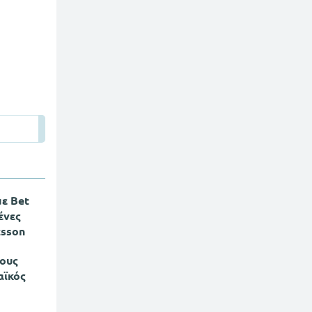
ε Bet
ένες
tsson
τους
αϊκός