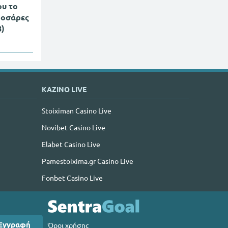
ου το
δοσάρες
8)
ΚΑΖΙΝΟ LIVE
Stoiximan Casino Live
Novibet Casino Live
Elabet Casino Live
Pamestoixima.gr Casino Live
Fonbet Casino Live
Εγγραφή
Όροι χρήσης