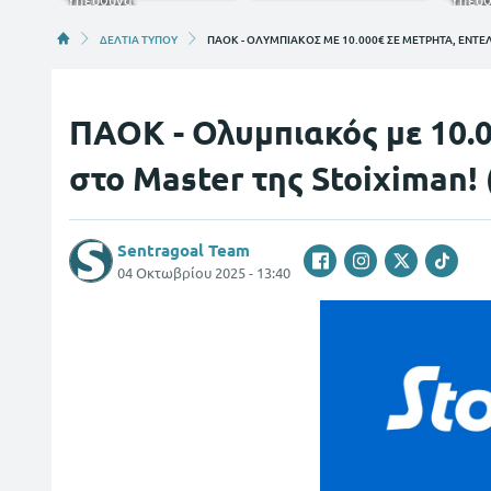
ΔΕΛΤΙΑ ΤΥΠΟΥ
ΠΑΟΚ - ΟΛΥΜΠΙΑΚΟΣ ΜΕ 10.000€ ΣΕ ΜΕΤΡΗΤΑ, ΕΝΤΕΛ
ΠΑΟΚ - Ολυμπιακός με 10.
στο Master της Stoiximan! 
Sentragoal Team
04 Οκτωβρίου 2025 - 13:40