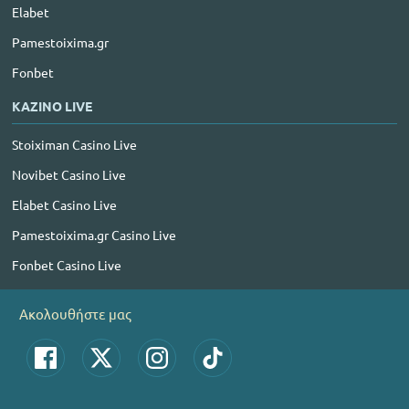
Elabet
Pamestoixima.gr
Fonbet
ΚΑΖΙΝΟ LIVE
Stoiximan Casino Live
Novibet Casino Live
Elabet Casino Live
Pamestoixima.gr Casino Live
Fonbet Casino Live
Ακολουθήστε μας