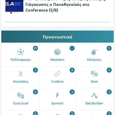
Γιάγκουσιτς ο Παναθηναϊκός στο
Conference (5/8)
Προγνωστικά
21
-
1
Ποδόσφαιρο
Μπάσκετ
Μπόμπες
1
5
1
Ισοπαλίες
Combos
Over
2
1
1
Goal Goal
Δυνατό
Bet Builder
2
2
1