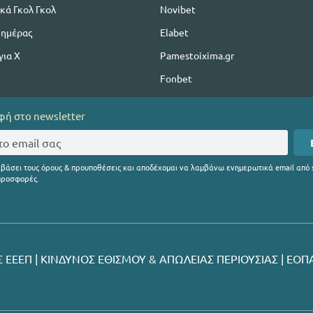
κά Γκολ Γκολ
Novibet
 ημέρας
Elabet
για Χ
Pamestoixima.gr
Fonbet
φή στο newsletter
αβάσει τους όρους & προυποθέσεις και αποδέχομαι να λαμβάνω ενημερωτικά email από s
προσφορές.
 ΕΕΕΠ | ΚΙΝΔΥΝΟΣ ΕΘΙΣΜΟΥ & ΑΠΩΛΕΙΑΣ ΠΕΡΙΟΥΣΙΑΣ |
ΕΟΠΑ