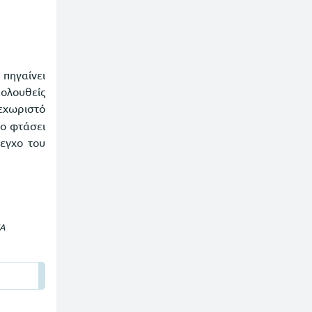
 πηγαίνει
κολουθείς
ξεχωριστό
ίο φτάσει
εγχο του
ΝΑ