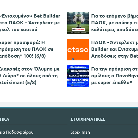
«Ενισχυμένο» Bet Builder
Για το επόμενο βήμ
στο ΠΑΟΚ – Άντερλεχτ με
ΠΑΟΚ, με σούπερ τι
γκολ του καυτού
καλύτερες αποδόσει
Κωνσταντέλια (6/8)
winmasters! (6/8)
Super προσφορά: Η
ΠΑΟΚ - Άντερλεχτ μ
πρόκριση του ΠΑΟΚ σε
Builder και Ενισχυμ
απόδοση* 100! (6/8)
Αποδόσεις στην Be
(6/8)
Διακοπές στον Όλυμπο με
Για την πρόκριση σ
5 Δώρα* σε όλους από τη
ομίλους ο Παναθην
Stoiximan! (5/8)
με super έπαθλο*
ανταμοιβής! (5/8)
ΤΙΚΑ
ΣΤΟΙΧΗΜΑΤΙΚΕΣ
κά Ποδοσφαίρου
Stoiximan