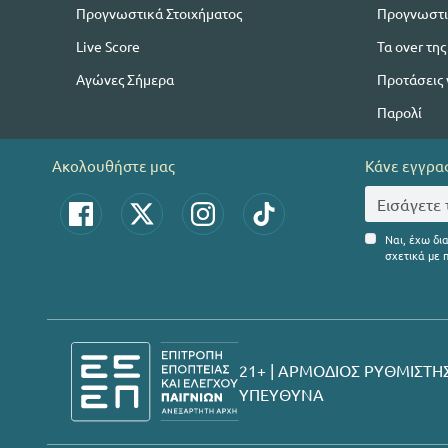
Προγνωστικά Στοιχήματος
Προγνωστι
Live Score
Τα over της
Αγώνες Σήμερα
Προτάσεις 
Παρολί
Ακολουθήστε μας
Κάνε εγγρα
Ναι, έχω δι
σχετικά με 
21+ | ΑΡΜΟΔΙΟΣ ΡΥΘΜΙΣΤΗΣ
ΥΠΕΥΘΥΝΑ