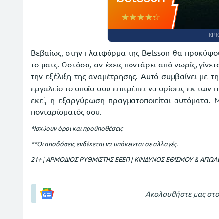
☆☆☆☆☆
★★★★★
ΕΕΕ
Βεβαίως, στην πλατφόρμα της Betsson θα προκύψουν
το ματς. Ωστόσο, αν έχεις ποντάρει από νωρίς, γίνε
την εξέλιξη της αναμέτρησης. Αυτό συμβαίνει με 
εργαλείο το οποίο σου επιτρέπει να ορίσεις εκ των 
εκεί, η εξαργύρωση πραγματοποιείται αυτόματα. 
πονταρίσματός σου.
*Ισχύουν όροι και προϋποθέσεις
**Οι αποδόσεις ενδέχεται να υπόκεινται σε αλλαγές.
21+ | ΑΡΜΟΔΙΟΣ ΡΥΘΜΙΣΤΗΣ ΕΕΕΠ | ΚΙΝΔΥΝΟΣ ΕΘΙΣΜΟΥ & ΑΠΩΛ
Ακολουθήστε μας στ