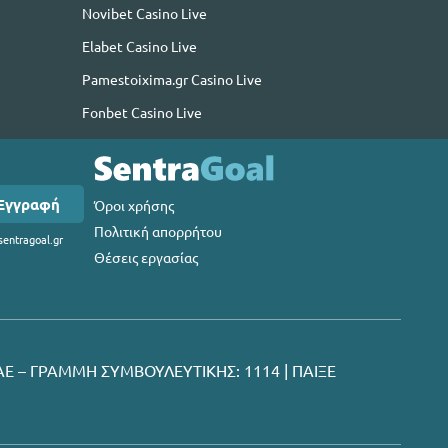
Novibet Casino Live
Elabet Casino Live
Pamestoixima.gr Casino Live
Fonbet Casino Live
Εγγραφή
Όροι χρήσης
Πολιτική απορρήτου
entragoal.gr
Θέσεις εργασίας
Ε – ΓΡΑΜΜΗ ΣΥΜΒΟΥΛΕΥΤΙΚΗΣ: 1114 |
ΠΑΙΞΕ