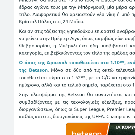
έδρας αγώνα τους με την Μπόρνμουθ, μία μέρα αργ
τίτλο. Διαφορετικά θα χρειαστούν νέα νίκη ή υπό 
Κρίσταλ Πάλας στις 24 Μαΐου.
Και αν στις τάξεις της γηπεδούχου επικρατεί αναβρασ
να μείνει στην Πρέμιερ Λιγκ, όπως ακριβώς είχε συμβ
Φεβρουαρίου, η Μπέρνλι έχει ήδη υποβιβαστεί κα
κατηγορία, επιβεβαιώνοντας τον τίτλο της ομάδας-ασ
Ο άσος της Άρσεναλ τοποθετείται στο 1.10**, ε
της Betsson
. Μόνο σε δύο από τις οκτώ τελευταί
τοποθετείται τώρα στο 1.52**, με το G/G να εμφανίζ
ημίχρονο, αλλά και το τελικό σημείο, παρέχεται στο 1
Στην πλατφόρμα της Betsson θα συναντήσεις και
συμβαδίζοντας με τις τεχνολογικές εξελίξεις, 
διοργανώσεων, όπως οι Super League, Premier League,
καθώς και στις διοργανώσεις της UEFA: Champions L
ΤΑ ΚΟΡΥ