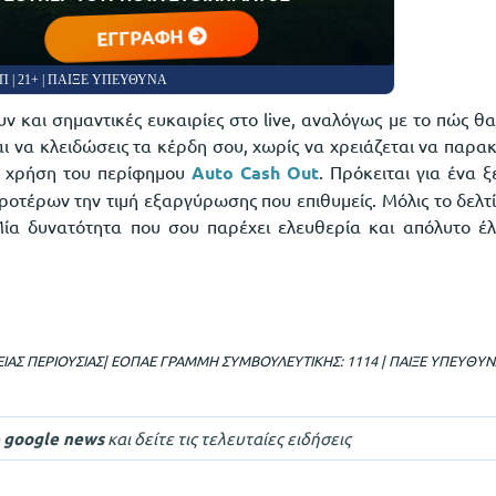
ΕΓΓΡΑΦΗ
Π | 21+ | ΠΑΙΞΕ ΥΠΕΥΘΥΝΑ
 και σημαντικές ευκαιρίες στο live, αναλόγως με το πώς θα
ται να κλειδώσεις τα κέρδη σου, χωρίς να χρειάζεται να παρα
τη χρήση του περίφημου
Auto Cash Out
. Πρόκειται για ένα 
προτέρων την τιμή εξαργύρωσης που επιθυμείς. Μόλις το δελτ
Μία δυνατότητα που σου παρέχει ελευθερία και απόλυτο έλ
ΕΙΑΣ ΠΕΡΙΟΥΣΙΑΣ| ΕΟΠΑΕ ΓΡΑΜΜΗ ΣΥΜΒΟΥΛΕΥΤΙΚΗΣ: 1114 | ΠΑΙΞΕ ΥΠΕΥΘΥ
ο
google news
και δείτε τις τελευταίες ειδήσεις