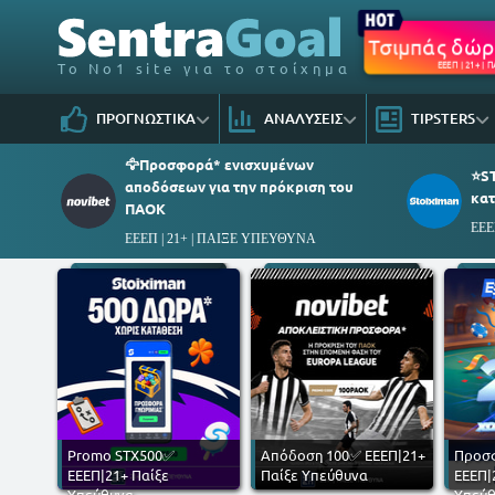
Τσιμπάς δώρα
ΕΕΕΠ | 21+ |
Το Νο1 site για το στοίχημα
ΠΡΟΓΝΩΣΤΙΚΑ
ΑΝΑΛΥΣΕΙΣ
TIPSTERS
🦅Προσφορά* ενισχυμένων
⭐ST
αποδόσεων για την πρόκριση του
κα
ΠΑΟΚ
ΕΕΕ
ΕΕΕΠ | 21+ | ΠΑΙΞΕ ΥΠΕΥΘΥΝΑ
Promo STX500✅
Απόδοση 100✅ ΕΕΕΠ|21+
Προσ
ΕΕΕΠ|21+ Παίξε
Παίξε Υπεύθυνα
ΕΕΕΠ|
Υπεύθυνα
Υπεύ