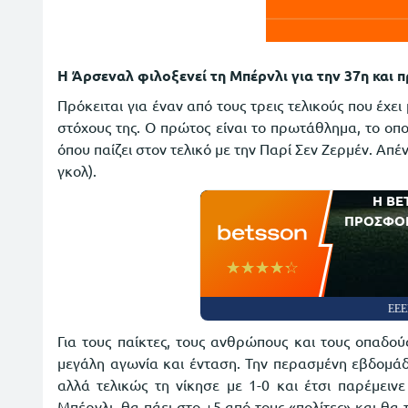
Η Άρσεναλ φιλοξενεί τη Μπέρνλι για την 37η και 
Πρόκειται για έναν από τους τρεις τελικούς που έχε
στόχους της. Ο πρώτος είναι το πρωτάθλημα, το οποί
όπου παίζει στον τελικό με την Παρί Σεν Ζερμέν. Απέν
γκολ).
Η BE
ΠΡΟΣΦΟΡ
☆☆☆☆☆
★★★★★
ΕΕΕ
Για τους παίκτες, τους ανθρώπους και τους οπαδού
μεγάλη αγωνία και ένταση. Την περασμένη εβδομάδ
αλλά τελικώς τη νίκησε με 1-0 και έτσι παρέμειν
Μπέρνλι, θα πάει στο +5 από τους «πολίτες» και θα 