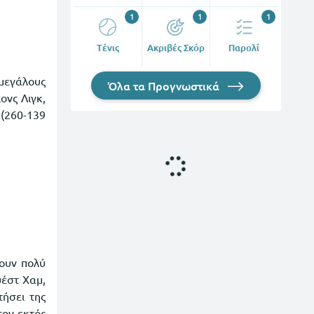
1
1
1
Tένις
Ακριβές Σκόρ
Παρολί
 μεγάλους
Όλα τα Προγνωστικά
ονς Λιγκ,
 (260-139
χουν πολύ
έστ Χαμ,
τήσει της
τον εκτός