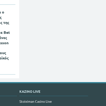
α ο
ς
ς της
ε Bet
ένες
tsson
τους
αϊκός
ΚΑΖΙΝΟ LIVE
Stoiximan Casino Live