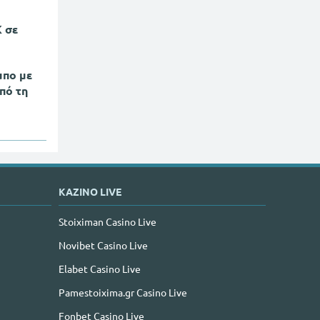
 σε
)
μπο με
πό τη
ΚΑΖΙΝΟ LIVE
Stoiximan Casino Live
Novibet Casino Live
Elabet Casino Live
Pamestoixima.gr Casino Live
Fonbet Casino Live