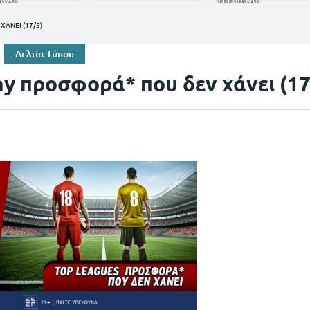
ΑΝΕΙ (17/5)
Δελτία Τύπου
y προσφορά* που δεν χάνει (17