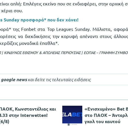
ναι απλή: Επιλέγεις εκείνο που σε ενδιαφέρει, στην αρχική σ
 χέρια σου.
es
Sunday προσφορά* που δεν χάνει!
φορά* της Fonbet στα
Top
Leagues
Sunday. Μάλιστα, αφορά
ορέσεις να διεκδικήσεις την κορυφή απέναντι στους άλλους
 κερδίζεις μοναδικά έπαθλα*.
ΕΠ | ΚΙΝΔΥΝΟΣ ΕΘΙΣΜΟΥ & ΑΠΩΛΕΙΑΣ ΠΕΡΙΟΥΣΙΑΣ | ΕΟΠΑΕ – ΓΡΑΜΜΗ ΣΥΜΒΟ
ο
google news
και δείτε τις τελευταίες ειδήσεις
ΠΑΟΚ, Κωνσταντέλιας και
«Ενισχυμένο» Bet B
4.33 στην Interwetten!
στο ΠΑΟΚ – Άντερλ
(6/8)
γκολ του καυτού
Κωνσταντέλια (6/8)