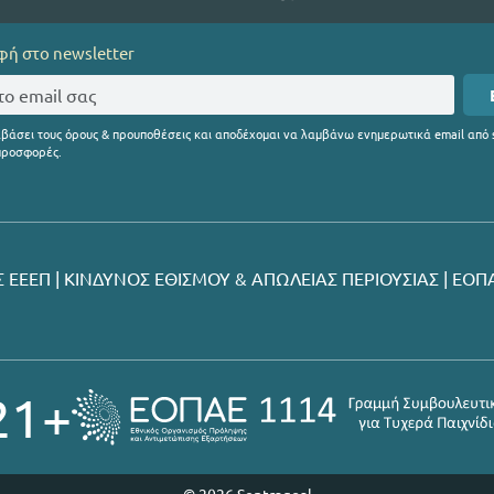
φή στο newsletter
αβάσει τους όρους & προυποθέσεις και αποδέχομαι να λαμβάνω ενημερωτικά email από s
προσφορές.
 ΕΕΕΠ | ΚΙΝΔΥΝΟΣ ΕΘΙΣΜΟΥ & ΑΠΩΛΕΙΑΣ ΠΕΡΙΟΥΣΙΑΣ |
ΕΟΠΑ
21+