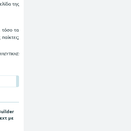
ελίδα της
 τόσο τα
 παίκτες;
ΥΛΕΥΤΙΚΗΣ:
uilder
εχτ με