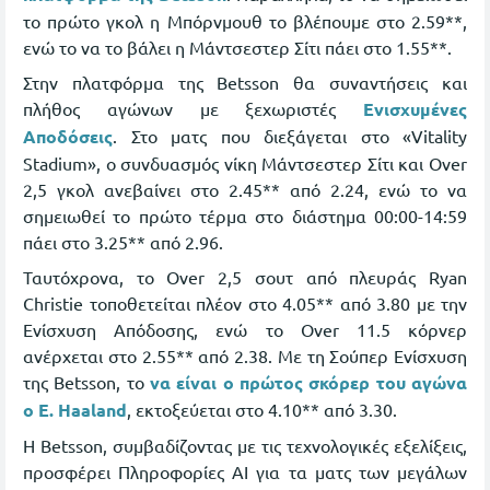
το πρώτο γκολ η Μπόρνμουθ το βλέπουμε στο 2.59**,
ενώ το να το βάλει η Μάντσεστερ Σίτι πάει στο 1.55**.
Στην πλατφόρμα της Betsson θα συναντήσεις και
πλήθος αγώνων με ξεχωριστές
Ενισχυμένες
Αποδόσεις
. Στο ματς που διεξάγεται στο «Vitality
Stadium», ο συνδυασμός νίκη Μάντσεστερ Σίτι και Over
2,5 γκολ ανεβαίνει στο 2.45** από 2.24, ενώ το να
σημειωθεί το πρώτο τέρμα στο διάστημα 00:00-14:59
πάει στο 3.25** από 2.96.
Ταυτόχρονα, το Over 2,5 σουτ από πλευράς Ryan
Christie τοποθετείται πλέον στο 4.05** από 3.80 με την
Ενίσχυση Απόδοσης, ενώ το Over 11.5 κόρνερ
ανέρχεται στο 2.55** από 2.38. Με τη Σούπερ Ενίσχυση
της Betsson, το
να είναι ο πρώτος σκόρερ του αγώνα
ο E. Haaland
, εκτοξεύεται στο 4.10** από 3.30.
Η Betsson, συμβαδίζοντας με τις τεχνολογικές εξελίξεις,
προσφέρει Πληροφορίες AI για τα ματς των μεγάλων