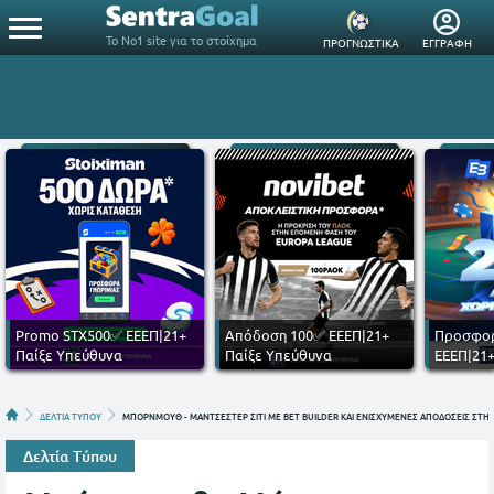
Το Νο1 site για το στοίχημα
ΠΡΟΓΝΩΣΤΙΚΑ
ΕΓΓΡΑΦΗ
Promo STX500✅ ΕΕΕΠ|21+
Απόδοση 100✅ ΕΕΕΠ|21+
Προσφορ
Παίξε Υπεύθυνα
Παίξε Υπεύθυνα
ΕΕΕΠ|21+
ΔΕΛΤΙΑ ΤΥΠΟΥ
ΜΠΟΡΝΜΟΥΘ - ΜΑΝΤΣΕΣΤΕΡ ΣΙΤΙ ΜΕ BET BUILDER ΚΑΙ ΕΝΙΣΧΥΜΕΝΕΣ ΑΠΟΔΟΣΕΙΣ ΣΤΗΝ
Δελτία Τύπου