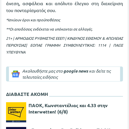
άνεση, ασφάλεια και απόλυτο έλεγχο στη διαχείριση
του πονταρίσματός σου.
*Ισχύουν όροι και προϋποθέσεις
**Οι αποδόσεις ενδέχεται να υπόκεινται σε αλλαγές.
21+ | ΑΡΜΟΔΙΟΣ ΡΥΘΜΙΣΤΗΣ ΕΕΕΠ | ΚΙΝΔΥΝΟΣ ΕΘΙΣΜΟΥ & ΑΠΩΛΕΙΑΣ
ΠΕΡΙΟΥΣΙΑΣ| ΕΟΠΑΕ ΓΡΑΜΜΗ ΣΥΜΒΟΥΛΕΥΤΙΚΗΣ: 1114 | ΠΑΙΞΕ
ΥΠΕΥΘΥΝΑ
Ακολουθήστε μας στο
google news
και δείτε τις
τελευταίες ειδήσεις
ΔΙΑΒΑΣΤΕ ΑΚΟΜΗ
ΠΑΟΚ, Κωνσταντέλιας και 4.33 στην
Interwetten! (6/8)