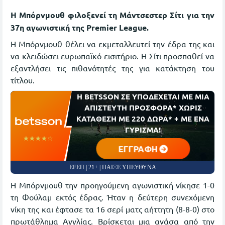
Η Μπόρνμουθ φιλοξενεί τη Μάντσεστερ Σίτι για την
37η αγωνιστική της Premier League.
Η Μπόρνμουθ θέλει να εκμεταλλευτεί την έδρα της και
να κλειδώσει ευρωπαϊκό εισιτήριο. Η Σίτι προσπαθεί να
εξαντλήσει τις πιθανότητές της για κατάκτηση του
τίτλου.
Η BETSSON ΣΕ ΥΠΟΔΕΧΕΤΑΙ ΜΕ ΜΙΑ
ΑΠΙΣΤΕΥΤΗ ΠΡΟΣΦΟΡΑ* ΧΩΡΙΣ
ΚΑΤΑΘΕΣΗ ΜΕ 220 ΔΩΡΑ* + ΜΕ ΕΝΑ
ΓΥΡΙΣΜΑ!
☆☆☆☆☆
★★★★★
ΕΓΓΡΑΦΗ
ΕΕΕΠ | 21+ | ΠΑΙΞΕ ΥΠΕΥΘΥΝΑ
Η Μπόρνμουθ την προηγούμενη αγωνιστική νίκησε 1-0
τη Φούλαμ εκτός έδρας. Ήταν η δεύτερη συνεχόμενη
νίκη της και έφτασε τα 16 σερί ματς αήττητη (8-8-0) στο
πρωτάθλημα Αγγλίας. Βρίσκεται μια ανάσα από την