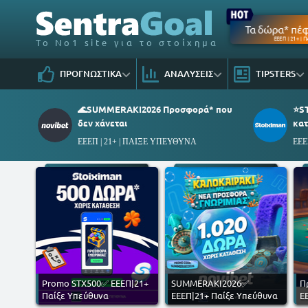
Τα δώρα* πέφ
ΕΕΕΠ | 21+ |
Το Νο1 site για το στοίχημα
ΠΡΟΓΝΩΣΤΙΚΑ
ΑΝΑΛΥΣΕΙΣ
TIPSTERS
🌊SUMMERAKI2026 Προσφορά* που
⭐ST
δεν χάνεται
κα
ΕΕΕΠ | 21+ | ΠΑΙΞΕ ΥΠΕΥΘΥΝΑ
ΕΕΕ
Promo STX500✅ ΕΕΕΠ|21+
SUMMERAKI2026✅
Π
Παίξε Υπεύθυνα
ΕΕΕΠ|21+ Παίξε Υπεύθυνα
Ε