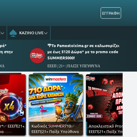
ΕΓΓΡΑΦΗ
Σ
ΚΑΖΙΝΟ LIVE
ορά*
🌴To Pamestoixima.gr σε καλωσορίζει
ση στην
με έως 5120 Δώρα* με το promo code
SUMMER5000!
ΥΝΑ
ΕΕΕΠ | 21+ | ΠΑΙΞΕ ΥΠΕΥΘΥΝΑ
r*✅ ΕΕΕΠ|21+
Κωδικός SUMMER710✅
Αποκλειστικό Promo✅
να
ΕΕΕΠ|21+ Παίξε Υπεύθυνα
ΕΕΕΠ|21+ Παίξε Υπεύθυνα