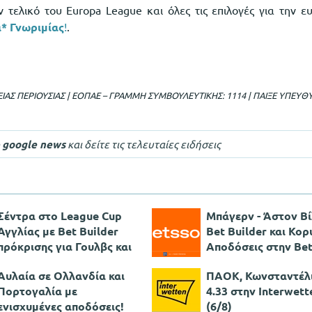
ον τελικό του Europa League και όλες τις επιλογές για την 
* Γνωριμίας
!
.
ΙΑΣ ΠΕΡΙΟΥΣΙΑΣ | ΕΟΠΑΕ – ΓΡΑΜΜΗ ΣΥΜΒΟΥΛΕΥΤΙΚΗΣ: 1114 | ΠΑΙΞΕ ΥΠΕΥΘ
ο
google news
και δείτε τις τελευταίες ειδήσεις
Σέντρα στο League Cup
Μπάγερν - Άστον Βί
Αγγλίας με Bet Builder
Bet Builder και Κο
πρόκρισης για Γουλβς και
Αποδόσεις στην Be
ισορροπία στο
(7/8)
Αυλαία σε Ολλανδία και
ΠΑΟΚ, Κωνσταντέλι
Μίντλεσμπρο - Ρέξαμ (7/8)
Πορτογαλία με
4.33 στην Interwett
ενισχυμένες αποδόσεις!
(6/8)