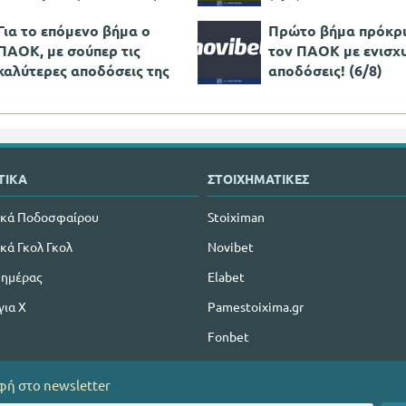
(7/8)
Για το επόμενο βήμα ο
Πρώτο βήμα πρόκρι
ΠΑΟΚ, με σούπερ τις
τον ΠΑΟΚ με ενισχ
καλύτερες αποδόσεις της
αποδόσεις! (6/8)
winmasters! (6/8)
ΤΙΚΑ
ΣΤΟΙΧΗΜΑΤΙΚΕΣ
κά Ποδοσφαίρου
Stoiximan
κά Γκολ Γκολ
Novibet
 ημέρας
Elabet
για Χ
Pamestoixima.gr
Fonbet
φή στο newsletter