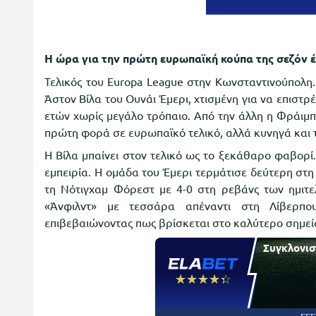
Η ώρα για την πρώτη ευρωπαϊκή κούπα της σεζόν 
Τελικός του Europa League στην Κωνσταντινούπολη
Άστον Βίλα του Ουνάι Έμερι, χτισμένη για να επιστρ
ετών χωρίς μεγάλο τρόπαιο. Από την άλλη η Φράιμπο
πρώτη φορά σε ευρωπαϊκό τελικό, αλλά κυνηγά και το
Η Βίλα μπαίνει στον τελικό ως το ξεκάθαρο φαβορί
εμπειρία. Η ομάδα του Έμερι τερμάτισε δεύτερη στη 
τη Νότιγχαμ Φόρεστ με 4-0 στη ρεβάνς των ημιτε
«Άνφιλντ» με τεσσάρα απέναντι στη Λίβερπο
επιβεβαιώνοντας πως βρίσκεται στο καλύτερο σημείο
Συγκλονισ
☆☆☆☆☆
★★★★★