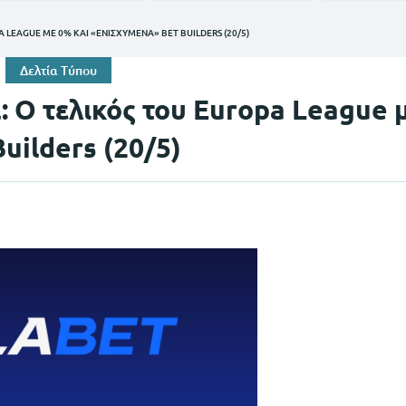
 LEAGUE ΜΕ 0% ΚΑΙ «ΕΝΙΣΧΥΜΕΝΑ» BET BUILDERS (20/5)
Δελτία Τύπου
 Ο τελικός του Europa League 
uilders (20/5)