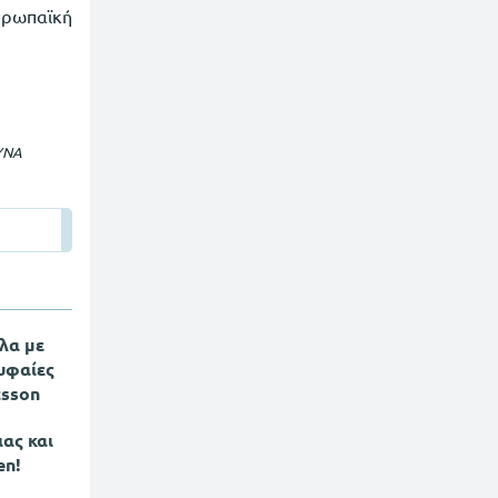
ευρωπαϊκή
ΥΝΑ
λα με
ρυφαίες
tsson
ας και
en!