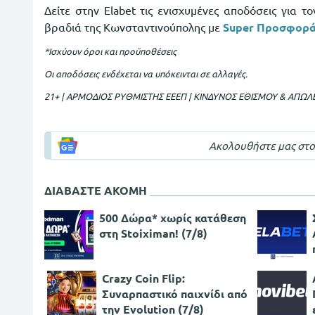
Δείτε στην Elabet τις ενισχυμένες αποδόσεις για τ
βραδιά της Κωνσταντινούπολης με
Super Προσφορά
*Ισχύουν όροι και προϋποθέσεις
Οι αποδόσεις ενδέχεται να υπόκεινται σε αλλαγές.
2
1+ | ΑΡΜΟΔΙΟΣ ΡΥΘΜΙΣΤΗΣ ΕΕΕΠ | ΚΙΝΔΥΝΟΣ ΕΘΙΣΜΟΥ & ΑΠΩΛΕ
Ακολουθήστε μας στ
ΔΙΑΒΑΣΤΕ ΑΚΟΜΗ
500 Δώρα* χωρίς κατάθεση
στη Stoiximan! (7/8)
Crazy Coin Flip:
Συναρπαστικό παιχνίδι από
την Evolution (7/8)