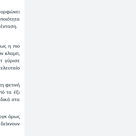
αμορφώνει
 ποιότητα
 ένταση.
σως η πιο
ών κλαμπ,
τ γύρισε
τελευταίο
τη φετινή
πό τα έξι
ιδικά στα
υργκ όμως
 δείχνουν