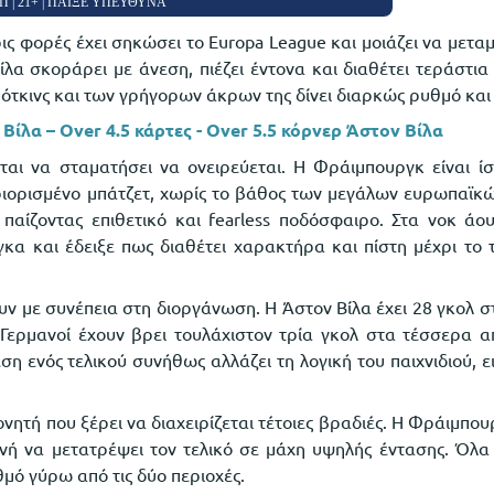
Π | 21+ | ΠΑΙΞΕ ΥΠΕΥΘΥΝΑ
ρις φορές έχει σηκώσει το Europa League και μοιάζει να μετ
λα σκοράρει με άνεση, πιέζει έντονα και διαθέτει τεράστια
υότκινς και των γρήγορων άκρων της δίνει διαρκώς ρυθμό και
ίλα – Over 4.5 κάρτες - Over 5.5 κόρνερ Άστον Βίλα
ται να σταματήσει να ονειρεύεται. Η Φράιμπουργκ είναι ί
ριορισμένο μπάτζετ, χωρίς το βάθος των μεγάλων ευρωπαϊκ
αίζοντας επιθετικό και fearless ποδόσφαιρο. Στα νοκ άου
α και έδειξε πως διαθέτει χαρακτήρα και πίστη μέχρι το 
υν με συνέπεια στη διοργάνωση. Η Άστον Βίλα έχει 28 γκολ σ
Γερμανοί έχουν βρει τουλάχιστον τρία γκολ στα τέσσερα α
ση ενός τελικού συνήθως αλλάζει τη λογική του παιχνιδιού, ε
πονητή που ξέρει να διαχειρίζεται τέτοιες βραδιές. Η Φράιμπο
ανή να μετατρέψει τον τελικό σε μάχη υψηλής έντασης. Όλα
θμό γύρω από τις δύο περιοχές.