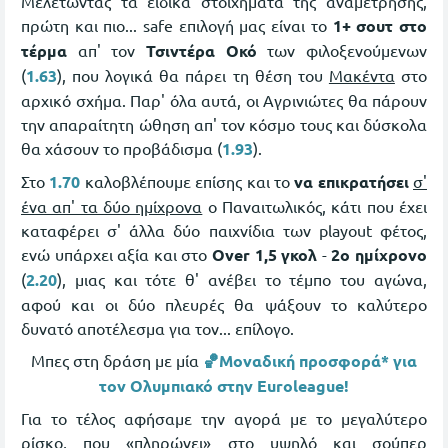
Μελετώντας τα ειδικά στοιχήματα της αναμέτρησης,
πρώτη και πιο... safe επιλογή μας είναι το
1+ σουτ στο
τέρμα
απ' τον
Τσιντέρα Οκό
των φιλοξενούμενων
(
1.63
), που λογικά θα πάρει τη θέση του
Μακέντα
στο
αρχικό σχήμα. Παρ' όλα αυτά, οι Αγρινιώτες θα πάρουν
την απαραίτητη ώθηση απ' τον κόσμο τους και δύσκολα
θα χάσουν το προβάδισμα (
1.93
).
Στο
1.70
καλοβλέπουμε επίσης και το
να επικρατήσει
σ'
ένα απ' τα δύο ημίχρονα
ο Παναιτωλικός, κάτι που έχει
καταφέρει σ' άλλα δύο παιχνίδια των playout φέτος,
ενώ υπάρχει αξία και στο
Over 1,5 γκολ
-
2ο ημίχρονο
(
2.20
), μιας και τότε θ' ανέβει το τέμπο του αγώνα,
αφού και οι δύο πλευρές θα ψάξουν το καλύτερο
δυνατό αποτέλεσμα για τον... επίλογο.
Μπες στη δράση με μία
🏀Μοναδική προσφορά* για
τoν Ολυμπιακό στην Euroleague!
Για το τέλος αφήσαμε την αγορά με το μεγαλύτερο
ρίσκο, που «πληρώνει» στο
υψηλό και σούπερ