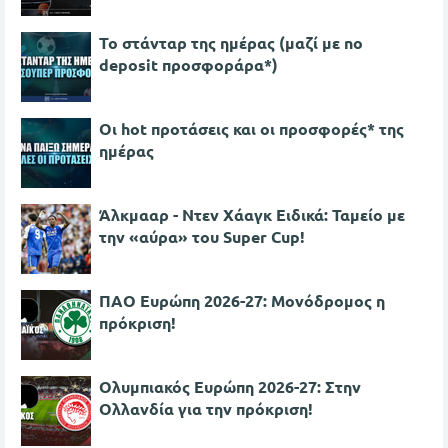
Το στάνταρ της ημέρας (μαζί με no
deposit προσφοράρα*)
Οι hot προτάσεις και οι προσφορές* της
ημέρας
Άλκμααρ - Ντεν Χάαγκ Ειδικά: Ταμείο με
την «αύρα» του Super Cup!
ΠΑΟ Ευρώπη 2026-27: Μονόδρομος η
πρόκριση!
Ολυμπιακός Ευρώπη 2026-27: Στην
Ολλανδία για την πρόκριση!