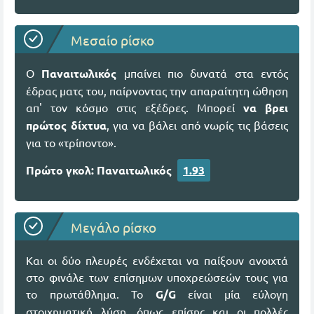
Μεσαίο ρίσκο
Ο
Παναιτωλικός
μπαίνει πιο δυνατά στα εντός
έδρας ματς του, παίρνοντας την απαραίτητη ώθηση
απ' τον κόσμο στις εξέδρες. Μπορεί
να βρει
πρώτος δίχτυα
, για να βάλει από νωρίς τις βάσεις
για το «τρίποντο».
Πρώτο γκολ: Παναιτωλικός
1.93
Μεγάλο ρίσκο
Και οι δύο πλευρές ενδέχεται να παίξουν ανοιχτά
στο φινάλε των επίσημων υποχρεώσεών τους για
το πρωτάθλημα. Το
G/G
είναι μία εύλογη
στοιχηματική λύση, όπως επίσης και οι
πολλές