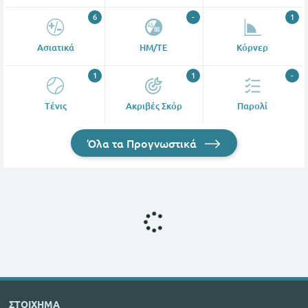
6
-
1
Ασιατικά
ΗΜ/ΤΕ
Κόρνερ
1
1
-
Tένις
Ακριβές Σκόρ
Παρολί
Όλα τα Προγνωστικά
ΣΤΟΙΧΗΜΑ