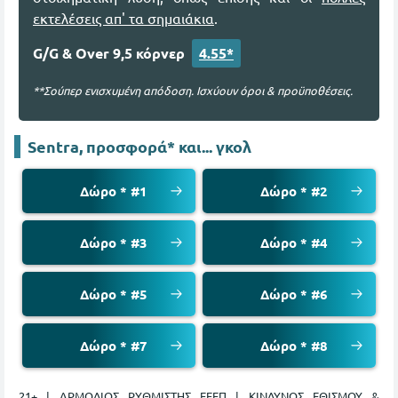
εκτελέσεις απ' τα σημαιάκια
.
G/G & Over 9,5 κόρνερ
4.55*
**Σούπερ ενισχυμένη απόδοση. Ισχύουν όροι & προϋποθέσεις.
Sentra, προσφορά* και... γκολ
Δώρο * #1
Δώρο * #2
Δώρο * #3
Δώρο * #4
Δώρο * #5
Δώρο * #6
Δώρο * #7
Δώρο * #8
21+ | ΑΡΜΟΔΙΟΣ ΡΥΘΜΙΣΤΗΣ ΕΕΕΠ | ΚΙΝΔΥΝΟΣ ΕΘΙΣΜΟΥ &