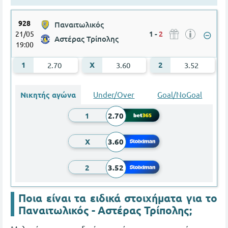
928
Παναιτωλικός
21/05
1
-
2
Αστέρας Τρίπολης
19:00
Παναιτωλικός - Αστέρας Τρίπολης
2.70
3.60
3.52
Νικητής αγώνα
Under/Over
Goal/NoGoal
1
2.70
X
3.60
2
3.52
Ποια είναι τα ειδικά στοιχήματα για το
Παναιτωλικός - Αστέρας Τρίπολης;