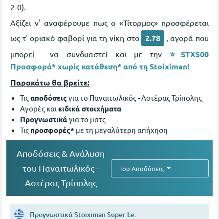
2-0).
Αξίζει ν' αναφέρουμε πως ο «Τίτορμος» προσφέρεται
ως τ' οριακό φαβορί για τη νίκη στο
2.78
, αγορά που
μπορεί να συνδυαστεί και με την
⭐STX500
Προσφορά* χωρίς κατάθεση* από τη Stoiximan!
Παρακάτω θα βρείτε:
Τις
αποδόσεις
για το Παναιτωλικός - Αστέρας Τρίπολης
Αγορές και
ειδικά στοιχήματα
Προγνωστικά
για το ματς
Τις
προσφορές*
με τη μεγαλύτερη απήχηση
Αποδόσεις & Ανάλυση
του Παναιτωλικός -
Top Αποδόσεις
Αστέρας Τρίπολης
Προγνωστικά Stoiximan Super Le.