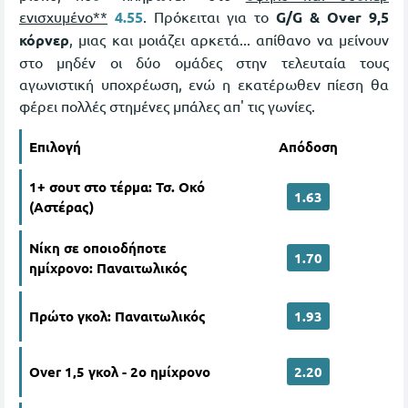
ενισχυμένο**
4.55
. Πρόκειται για το
G/G & Over 9,5
κόρνερ
, μιας και μοιάζει αρκετά... απίθανο να μείνουν
στο μηδέν οι δύο ομάδες στην τελευταία τους
αγωνιστική υποχρέωση, ενώ η εκατέρωθεν πίεση θα
φέρει πολλές στημένες μπάλες απ' τις γωνίες.
Επιλογή
Απόδοση
1+ σουτ στο τέρμα: Τσ. Οκό
1.63
(Αστέρας)
Νίκη σε οποιοδήποτε
1.70
ημίχρονο: Παναιτωλικός
Πρώτο γκολ: Παναιτωλικός
1.93
Over 1,5 γκολ - 2ο ημίχρονο
2.20