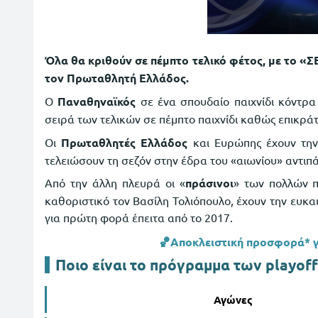
Όλα θα κριθούν σε πέμπτο τελικό φέτος, με το «ΣΕ
τον Πρωταθλητή Ελλάδος.
Ο
Παναθηναϊκός
σε ένα σπουδαίο παιχνίδι κόντρ
σειρά των τελικών σε πέμπτο παιχνίδι καθώς επικράτ
Οι
Πρωταθλητές Ελλάδος
και Ευρώπης έχουν την 
τελειώσουν τη σεζόν στην έδρα του «αιωνίου» αντιπά
Από την άλλη πλευρά οι «
πράσινοι
» των πολλών π
καθοριστικό τον Βασίλη Τολιόπουλο, έχουν την ευκ
για πρώτη φορά έπειτα από το 2017.
🏀Αποκλειστική προσφορά* γ
Ποιο είναι το πρόγραμμα των playoff
Αγώνες