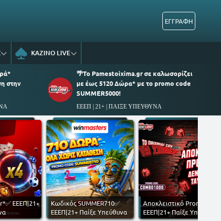
ΕΓΓΡΑΦΗ
Σ
ΚΑΖΙΝΟ LIVE
ορά*
🌴To Pamestoixima.gr σε καλωσορίζει
ση στην
με έως 5120 Δώρα* με το promo code
SUMMER5000!
ΥΝΑ
ΕΕΕΠ | 21+ | ΠΑΙΞΕ ΥΠΕΥΘΥΝΑ
r*✅ ΕΕΕΠ|21+
Κωδικός SUMMER710✅
Αποκλειστικό Promo✅
να
ΕΕΕΠ|21+ Παίξε Υπεύθυνα
ΕΕΕΠ|21+ Παίξε Υπεύθυνα