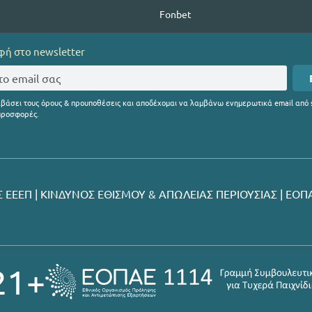
Fonbet
φή στο newsletter
αβάσει τους όρους & προυποθέσεις και αποδέχομαι να λαμβάνω ενημερωτικά email από s
προσφορές.
 ΕΕΕΠ | ΚΙΝΔΥΝΟΣ ΕΘΙΣΜΟΥ & ΑΠΩΛΕΙΑΣ ΠΕΡΙΟΥΣΙΑΣ |
ΕΟΠΑ
21+