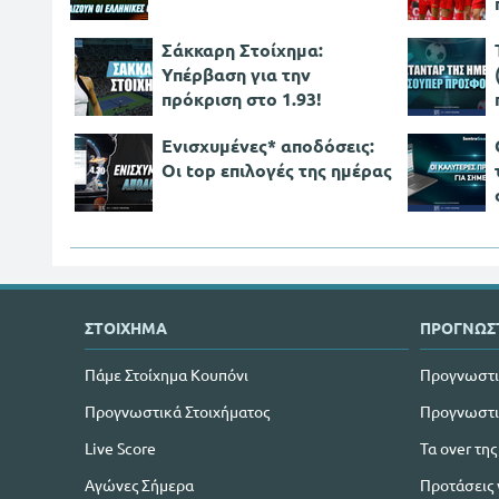
Σάκκαρη Στοίχημα:
Υπέρβαση για την
πρόκριση στο 1.93!
Ενισχυμένες* αποδόσεις:
Οι top επιλογές της ημέρας
ΣΤΟΙΧΗΜΑ
ΠΡΟΓΝΩΣ
Πάμε Στοίχημα Κουπόνι
Προγνωστι
Προγνωστικά Στοιχήματος
Προγνωστι
Live Score
Τα over της
Αγώνες Σήμερα
Προτάσεις 