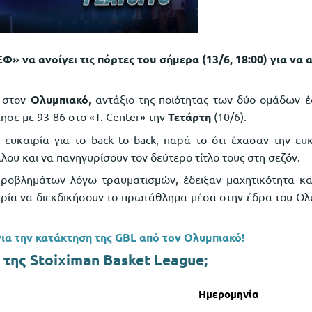
Φ» να ανοίγει τις πόρτες του σήμερα (13/6, 18:00) για να 
α στον
Ολυμπιακό
, αντάξιο της ποιότητας των δύο ομάδων έ
ησε με 93-86 στο «T. Center» την
Τετάρτη
(10/6).
ευκαιρία για το back to back, παρά το ότι έχασαν την ευ
λου και να πανηγυρίσουν τον δεύτερο τίτλο τους στη σεζόν.
ροβλημάτων λόγω τραυματισμών, έδειξαν μαχητικότητα και
αιρία να διεκδικήσουν το πρωτάθλημα μέσα στην έδρα του Ο
ια την κατάκτηση της GBL από τον Ολυμπιακό!
 της Stoiximan Basket League;
Ημερομηνία