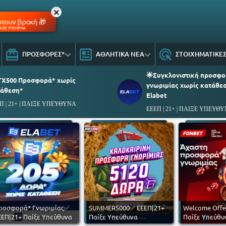
τουν βροχή 🎁
 ΠΑΙΞΕ ΥΠΕΥΘΥΝΑ
ΠΡΟΣΦΟΡΕΣ*
ΑΘΛΗΤΙΚΑ ΝΕΑ
ΣΤΟΙΧΗΜΑΤΙΚΕ
🌟Συγκλονιστική προσφ
X500 Προσφορά* χωρίς
γνωριμίας χωρίς κατάθε
τάθεση*
Elabet
Π | 21+ | ΠΑΙΞΕ ΥΠΕΥΘΥΝΑ
ΕΕΕΠ | 21+ | ΠΑΙΞΕ ΥΠΕΥΘ
ροσφορά* Γνωριμίας✅
SUMMER5000✅ ΕΕΕΠ|21+
Welcome Offe
ΕΕΠ|21+ Παίξε Υπεύθυνα
Παίξε Υπεύθυνα
Παίξε Υπεύθυ