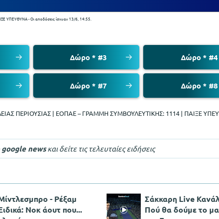
ΑΙΞΕ ΥΠΕΥΘΥΝΑ - Οι αποδόσεις ίσχυαν 13/6, 14:55.
Δώρο * #3
Δώρο * #4
Δώρο * #7
Δώρο * #8
ΕΙΑΣ ΠΕΡΙΟΥΣΙΑΣ | ΕΟΠΑΕ – ΓΡΑΜΜΗ ΣΥΜΒΟΥΛΕΥΤΙΚΗΣ: 1114 | ΠΑΙΞΕ ΥΠ
ο
google news
και δείτε τις τελευταίες ειδήσεις
Μίντλεσμπρο - Ρέξαμ
Σάκκαρη Live Κανάλι
Ειδικά: Νοκ άουτ που...
Πού θα δούμε το μα