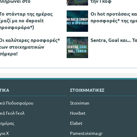
πληρώνει στο
την Γκοφ
«Riverside»!
Το στάνταρ της ημέρας
Οι hot προτάσεις κα
(μαζί με no deposit
προσφορές* της ημ
προσφοράρα*)
Οι καλύτερες προσφορές*
Sentra, Goal και... Τ
των στοιχηματικών
σήμερα!
ΤΙΚΑ
ΣΤΟΙΧΗΜΑΤΙΚΕΣ
κά Ποδοσφαίρου
Stoiximan
κά Γκολ Γκολ
Novibet
 ημέρας
Elabet
για Χ
Pamestoixima.gr