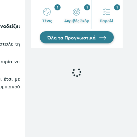
1
1
1
Tένις
Ακριβές Σκόρ
Παρολί
αναδείξει
Όλα τα Προγνωστικά
στειλε τη
καιρία να
 έτσι με
λυμπιακού