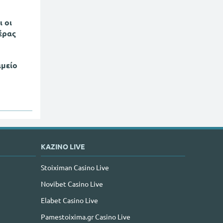
ι οι
έρας
αμείο
ΚΑΖΙΝΟ LIVE
Stoiximan Casino Live
Novibet Casino Live
Elabet Casino Live
Pamestoixima.gr Casino Live