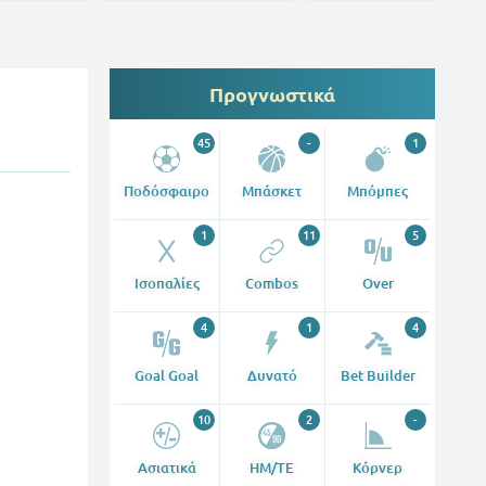
Προγνωστικά
45
-
1
Ποδόσφαιρο
Μπάσκετ
Μπόμπες
1
11
5
Ισοπαλίες
Combos
Over
4
1
4
Goal Goal
Δυνατό
Bet Builder
10
2
-
Ασιατικά
ΗΜ/ΤΕ
Κόρνερ