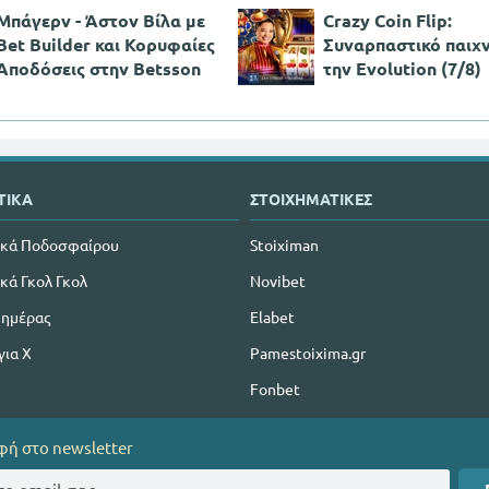
Μπάγερν - Άστον Βίλα με
Crazy Coin Flip:
Bet Builder και Κορυφαίες
Συναρπαστικό παιχν
Αποδόσεις στην Betsson
την Evolution (7/8)
(7/8)
ΤΙΚΑ
ΣΤΟΙΧΗΜΑΤΙΚΕΣ
κά Ποδοσφαίρου
Stoiximan
κά Γκολ Γκολ
Novibet
 ημέρας
Elabet
για Χ
Pamestoixima.gr
Fonbet
φή στο newsletter