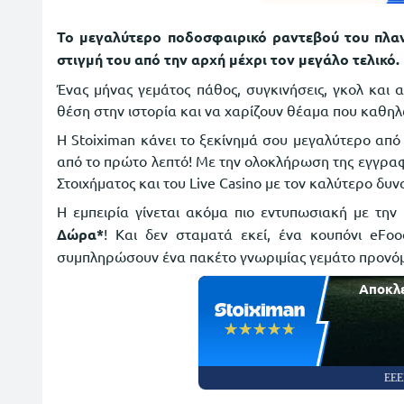
Το μεγαλύτερο ποδοσφαιρικό ραντεβού του πλαν
στιγμή του από την αρχή μέχρι τον μεγάλο τελικό.
Ένας μήνας γεμάτος πάθος, συγκινήσεις, γκολ και α
θέση στην ιστορία και να χαρίζουν θέαμα που καθηλ
Η Stoiximan κάνει το ξεκίνημά σου μεγαλύτερο από
από το πρώτο λεπτό! Με την ολοκλήρωση της εγγραφ
Στοιχήματος και του Live Casino με τον καλύτερο δυν
Η εμπειρία γίνεται ακόμα πιο εντυπωσιακή με τη
Δώρα*
! Και δεν σταματά εκεί, ένα κουπόνι eFoo
συμπληρώσουν ένα πακέτο γνωριμίας γεμάτο προνόμ
Αποκλε
☆☆☆☆☆
★★★★★
ΕΕΕ