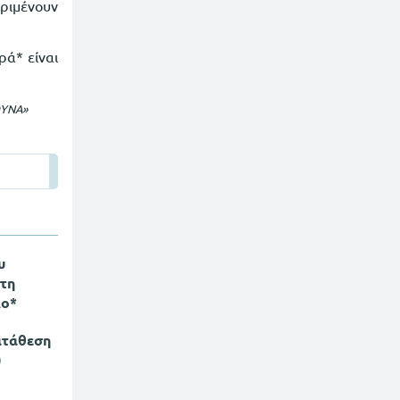
εριμένουν
ρά* είναι
ΘΥΝΑ»
υ
τη
λο*
ατάθεση
)