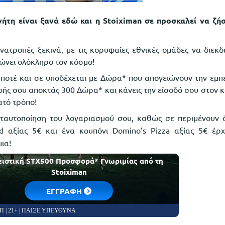
ήτη είναι ξανά εδώ και η
Stoiximan
σε προσκαλεί να ζήσ
νατροπές ξεκινά, με τις κορυφαίες εθνικές ομάδες να διεκδ
ώνει ολόκληρο τον κόσμο!
 ποτέ και σε υποδέχεται με Δώρα* που απογειώνουν την εμπ
ής σου αποκτάς 300 Δώρα* και κάνεις την είσοδό σου στον 
ατό τρόπο!
ν ταυτοποίηση του λογαριασμού σου, καθώς σε περιμένουν
d αξίας 5€ και ένα κουπόνι Domino’s Pizza αξίας 5€ έρχ
ια!
ιστική STX500 Προσφορά* Γνωριμίας από τη
Stoiximan
EΓΓΡΑΦΗ
Π | 21+ | ΠΑΙΞΕ ΥΠΕΥΘΥΝΑ