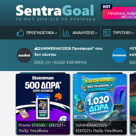
Μπαίνεις, παίρ
ΕΕΕΠ | 21+ |
Το Νο1 site για το στοίχημα
ΠΡΟΓΝΩΣΤΙΚΑ
ΑΝΑΛΥΣΕΙΣ
TIPSTERS
🌊SUMMERAKI2026 Προσφορά* που
⭐ST
δεν χάνεται
κα
ΕΕΕΠ | 21+ | ΠΑΙΞΕ ΥΠΕΥΘΥΝΑ
ΕΕΕ
Promo STX500✅ ΕΕΕΠ|21+
SUMMERAKI2026✅
Π
Παίξε Υπεύθυνα
ΕΕΕΠ|21+ Παίξε Υπεύθυνα
Ε