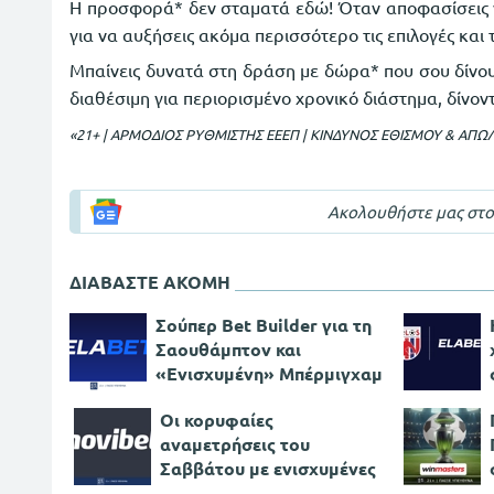
Η προσφορά* δεν σταματά εδώ! Όταν αποφασίσεις 
για να αυξήσεις ακόμα περισσότερο τις επιλογές και
Μπαίνεις δυνατά στη δράση με δώρα* που σου δίνου
διαθέσιμη για περιορισμένο χρονικό διάστημα, δίνο
«21+ | ΑΡΜΟΔΙΟΣ ΡΥΘΜΙΣΤΗΣ ΕΕΕΠ | ΚΙΝΔΥΝΟΣ ΕΘΙΣΜΟΥ & ΑΠΩ
Ακολουθήστε μας στ
ΔΙΑΒΑΣΤΕ ΑΚΟΜΗ
Σούπερ Bet Builder για τη
Σαουθάμπτον και
«Ενισχυμένη» Μπέρμιγχαμ
στο League Cup Αγγλίας
Oι κορυφαίες
(8/8)
αναμετρήσεις του
Σαββάτου με ενισχυμένες
αποδόσεις! (8/8)