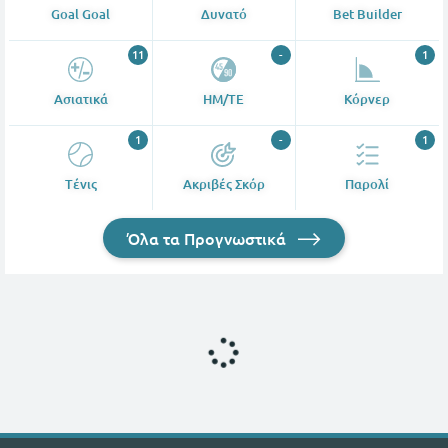
Goal Goal
Δυνατό
Bet Builder
11
-
1
Ασιατικά
ΗΜ/ΤΕ
Κόρνερ
1
-
1
Tένις
Ακριβές Σκόρ
Παρολί
Όλα τα Προγνωστικά