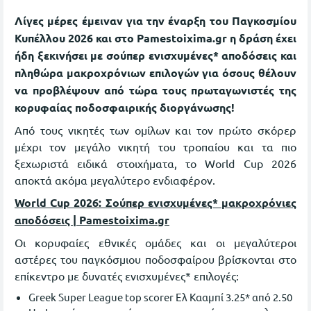
Λίγες μέρες έμειναν για την έναρξη του Παγκοσμίου
Κυπέλλου 2026 και στο Pamestoixima.gr η δράση έχει
ήδη ξεκινήσει με σούπερ ενισχυμένες* αποδόσεις και
πληθώρα μακροχρόνιων επιλογών για όσους θέλουν
να προβλέψουν από τώρα τους πρωταγωνιστές της
κορυφαίας ποδοσφαιρικής διοργάνωσης!
Από τους νικητές των ομίλων και τον πρώτο σκόρερ
μέχρι τον μεγάλο νικητή του τροπαίου και τα πιο
ξεχωριστά ειδικά στοιχήματα, το World Cup 2026
αποκτά ακόμα μεγαλύτερο ενδιαφέρον.
World Cup 2026: Σούπερ ενισχυμένες* μακροχρόνιες
αποδόσεις | Pamestoixima.gr
Οι κορυφαίες εθνικές ομάδες και οι μεγαλύτεροι
αστέρες του παγκόσμιου ποδοσφαίρου βρίσκονται στο
επίκεντρο με δυνατές ενισχυμένες* επιλογές:
Greek Super League top scorer Ελ Κααμπί 3.25* από 2.50