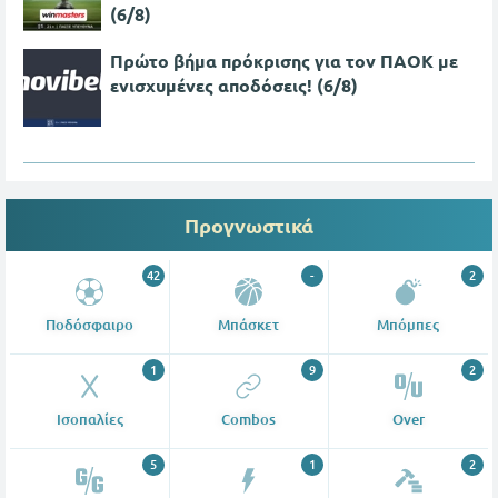
(6/8)
Πρώτο βήμα πρόκρισης για τον ΠΑΟΚ με
ενισχυμένες αποδόσεις! (6/8)
Προγνωστικά
42
-
2
Ποδόσφαιρο
Μπάσκετ
Μπόμπες
1
9
2
Ισοπαλίες
Combos
Over
5
1
2