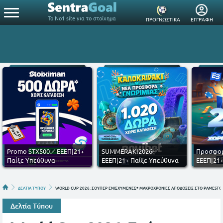
Το Νο1 site για το στοίχημα
ΠΡΟΓΝΩΣΤΙΚΑ
ΕΓΓΡΑΦΗ
Promo STX500✅ ΕΕΕΠ|21+
SUMMERAKI2026✅
Προσφορ
Παίξε Υπεύθυνα
ΕΕΕΠ|21+ Παίξε Υπεύθυνα
ΕΕΕΠ|21+
ΔΕΛΤΙΑ ΤΥΠΟΥ
WORLD CUP 2026: ΣΟΥΠΕΡ ΕΝΙΣΧΥΜΕΝΕΣ* ΜΑΚΡΟΧΡΟΝΙΕΣ ΑΠΟΔΟΣΕΙΣ ΣΤΟ PAMESTOI
Δελτία Τύπου