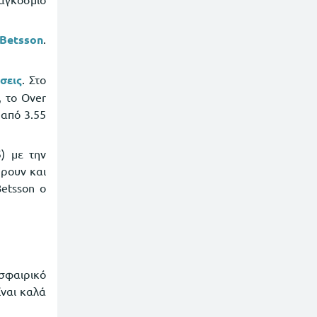
 Betsson
.
σεις
. Στο
, το Over
 από 3.55
) με την
βρουν και
etsson ο
οσφαιρικό
ίναι καλά