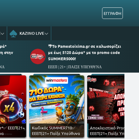
ΕΓΓΡΑΦΗ
Σ
ΚΑΖΙΝΟ LIVE
ορά*
🌴To Pamestoixima.gr σε καλωσορίζει
ση στην
με έως 5120 Δώρα* με το promo code
SUMMER5000!
ΥΝΑ
ΕΕΕΠ | 21+ | ΠΑΙΞΕ ΥΠΕΥΘΥΝΑ
r*✅ ΕΕΕΠ|21+
Κωδικός SUMMER710✅
Αποκλειστικό Promo✅
να
ΕΕΕΠ|21+ Παίξε Υπεύθυνα
ΕΕΕΠ|21+ Παίξε Υπεύθυνα