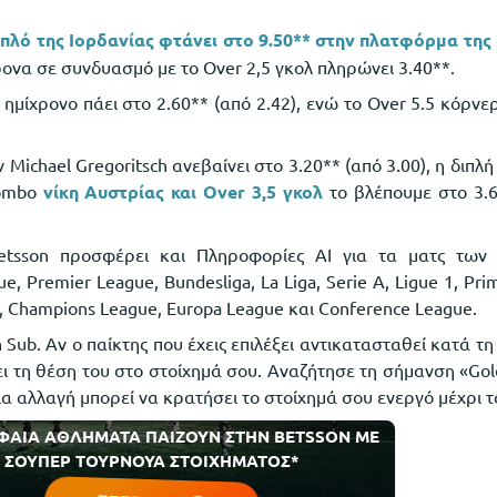
διπλό της Ιορδανίας φτάνει στο 9.50** στην πλατφόρμα της
ρονα σε συνδυασμό με το Over 2,5 γκολ πληρώνει 3.40**.
 ημίχρονο πάει στο 2.60** (από 2.42), ενώ το Over 5.5 κόρνερ
 Michael Gregoritsch ανεβαίνει στο 3.20** (από 3.00), η διπλή
combo
νίκη Αυστρίας και Over 3,5 γκολ
το βλέπουμε στο 3.6
η Betsson προσφέρει και Πληροφορίες AI για τα ματς των
Premier League, Bundesliga, La Liga, Serie A, Ligue 1, Prim
A, Champions League, Europa League και Conference League.
Sub. Αν ο παίκτης που έχεις επιλέξει αντικατασταθεί κατά τη
νει τη θέση του στο στοίχημά σου. Αναζήτησε τη σήμανση «Go
ια αλλαγή μπορεί να κρατήσει το στοίχημά σου ενεργό μέχρι το
ΦΑΙΑ ΑΘΛΗΜΑΤΑ ΠΑΙΖΟΥΝ ΣΤΗΝ BETSSON ΜΕ
ΣΟΥΠΕΡ ΤΟΥΡΝΟΥΑ ΣΤΟΙΧΗΜΑΤΟΣ*