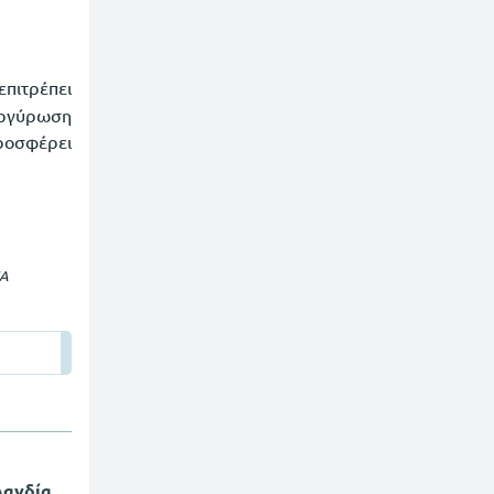
επιτρέπει
αργύρωση
προσφέρει
ΝΑ
ανδία,