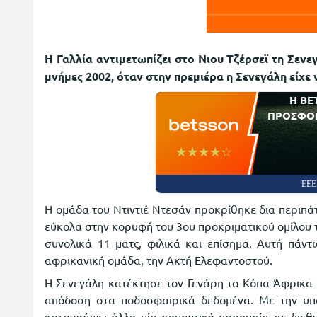
Η Γαλλία αντιμετωπίζει στο Νιου Τζέρσεϊ τη Σενε
μνήμες 2002, όταν στην πρεμιέρα η Σενεγάλη είχε 
Η BE
ΠΡΟΣΦΟΡ
☆☆☆☆☆
★★★★★
ΕΕΕ
Η ομάδα του Ντιντιέ Ντεσάν προκρίθηκε δια περιπάτ
εύκολα στην κορυφή του 3ου προκριματικού ομίλου τη
συνολικά 11 ματς, φιλικά και επίσημα. Αυτή πάντω
αφρικανική ομάδα, την Ακτή Ελεφαντοστού.
Η Σενεγάλη κατέκτησε τον Γενάρη το Κόπα Άφρικα 
απόδοση στα ποδοσφαιρικά δεδομένα. Με την υπό
καταγράψει άλλη μία σημαντική παρουσία σε διεθν