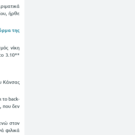
κριματικά
ίου, ήρθε
φόρμα της
σμός νίκη
το 3.10**
ου Κάνσας
 το back-
, που δεν
 ενώ στον
νά φιλικά