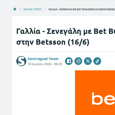
ΔΕΛΤΙΑ ΤΥΠΟΥ
ΓΑΛΛΙΑ - ΣΕΝΕΓΑΛΗ ΜΕ BET BUILDER ΚΑΙ ΕΝΙΣΧΥΜΕΝΕ
Γαλλία - Σενεγάλη με Bet 
στην Betsson (16/6)
Sentragoal Team
16 Ιουνίου 2026 - 09:20