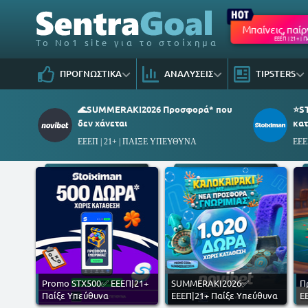
Μπαίνεις, παίρ
ΕΕΕΠ | 21+ |
Το Νο1 site για το στοίχημα
ΠΡΟΓΝΩΣΤΙΚΑ
ΑΝΑΛΥΣΕΙΣ
TIPSTERS
🌊SUMMERAKI2026 Προσφορά* που
⭐ST
δεν χάνεται
κα
ΕΕΕΠ | 21+ | ΠΑΙΞΕ ΥΠΕΥΘΥΝΑ
ΕΕΕ
Promo STX500✅ ΕΕΕΠ|21+
SUMMERAKI2026✅
Π
Παίξε Υπεύθυνα
ΕΕΕΠ|21+ Παίξε Υπεύθυνα
Ε