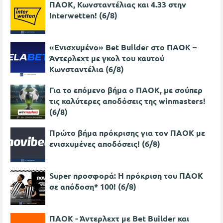
ΠΑΟΚ, Κωνσταντέλιας και 4.33 στην
Interwetten! (6/8)
«Ενισχυμένο» Bet Builder στο ΠΑΟΚ –
Άντερλεχτ με γκολ του καυτού
Κωνσταντέλια (6/8)
Για το επόμενο βήμα ο ΠΑΟΚ, με σούπερ
τις καλύτερες αποδόσεις της winmasters!
(6/8)
Πρώτο βήμα πρόκρισης για τον ΠΑΟΚ με
ενισχυμένες αποδόσεις! (6/8)
Super προσφορά: Η πρόκριση του ΠΑΟΚ
σε απόδοση* 100! (6/8)
ΠΑΟΚ - Άντερλεχτ με Bet Builder και