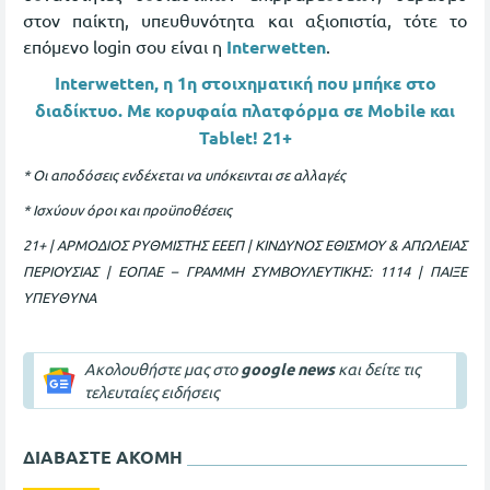
στον παίκτη, υπευθυνότητα και αξιοπιστία, τότε το
επόμενο login σου είναι η
Interwetten
.
Interwetten, η 1η στοιχηματική που μπήκε στο
διαδίκτυο. Με κορυφαία πλατφόρμα σε Mobile και
Tablet! 21+
* Οι αποδόσεις ενδέχεται να υπόκεινται σε αλλαγές
* Ισχύουν όροι και προϋποθέσεις
21+ | ΑΡΜΟΔΙΟΣ ΡΥΘΜΙΣΤΗΣ ΕΕΕΠ | ΚΙΝΔΥΝΟΣ ΕΘΙΣΜΟΥ & ΑΠΩΛΕΙΑΣ
ΠΕΡΙΟΥΣΙΑΣ | ΕΟΠΑΕ – ΓΡΑΜΜΗ ΣΥΜΒΟΥΛΕΥΤΙΚΗΣ: 1114 | ΠΑΙΞΕ
ΥΠΕΥΘΥΝΑ
Ακολουθήστε μας στο
google news
και δείτε τις
τελευταίες ειδήσεις
ΔΙΑΒΑΣΤΕ ΑΚΟΜΗ