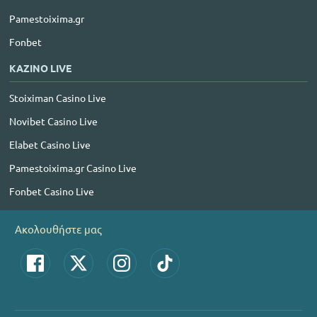
Pamestoixima.gr
Fonbet
ΚΑΖΙΝΟ LIVE
Stoiximan Casino Live
Novibet Casino Live
Elabet Casino Live
Pamestoixima.gr Casino Live
Fonbet Casino Live
Ακολουθήστε μας