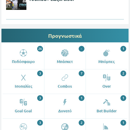
Προγνωστικά
26
-
1
Ποδόσφαιρο
Μπάσκετ
Μπόμπες
3
7
2
Ισοπαλίες
Combos
Over
3
1
1
Goal Goal
Δυνατό
Bet Builder
3
2
1