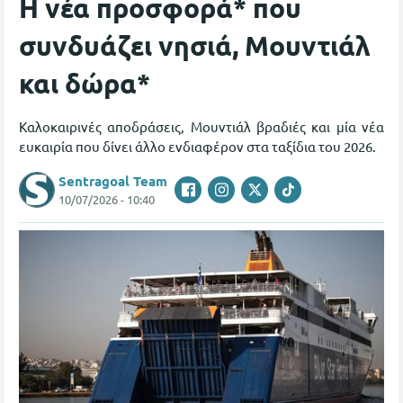
Η νέα προσφορά* που
συνδυάζει νησιά, Μουντιάλ
και δώρα*
Καλοκαιρινές αποδράσεις, Μουντιάλ βραδιές και μία νέα
ευκαιρία που δίνει άλλο ενδιαφέρον στα ταξίδια του 2026.
Sentragoal Team
10/07/2026 - 10:40