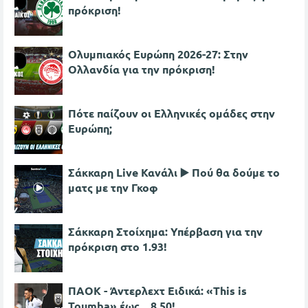
πρόκριση!
Ολυμπιακός Ευρώπη 2026-27: Στην
Ολλανδία για την πρόκριση!
Πότε παίζουν οι Ελληνικές ομάδες στην
Ευρώπη;
Σάκκαρη Live Κανάλι ▶️ Πού θα δούμε το
ματς με την Γκοφ
Σάκκαρη Στοίχημα: Υπέρβαση για την
πρόκριση στο 1.93!
ΠΑΟΚ - Άντερλεχτ Ειδικά: «This is
Toumba» έως... 8.50!