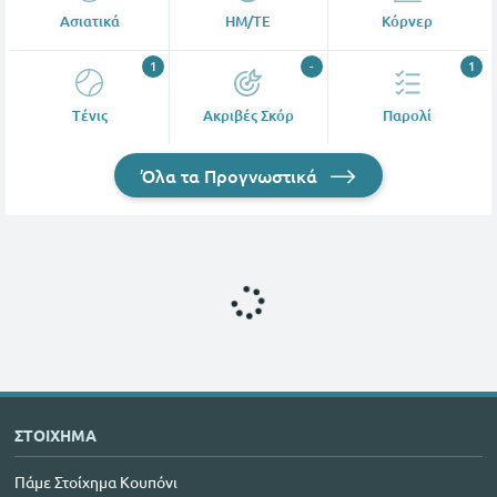
Ασιατικά
ΗΜ/ΤΕ
Κόρνερ
1
-
1
Tένις
Ακριβές Σκόρ
Παρολί
Όλα τα Προγνωστικά
ΣΤΟΙΧΗΜΑ
Πάμε Στοίχημα Κουπόνι