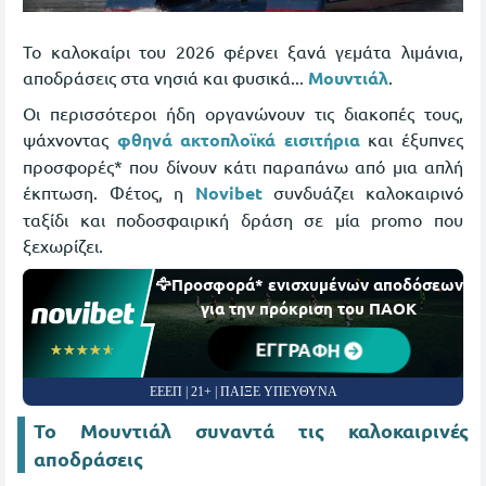
Το καλοκαίρι του 2026 φέρνει ξανά γεμάτα λιμάνια,
αποδράσεις στα νησιά και φυσικά...
Μουντιάλ
.
Οι περισσότεροι ήδη οργανώνουν τις διακοπές τους,
ψάχνοντας
φθηνά ακτοπλοϊκά εισιτήρια
και έξυπνες
προσφορές* που δίνουν κάτι παραπάνω από μια απλή
έκπτωση. Φέτος, η
Novibet
συνδυάζει καλοκαιρινό
ταξίδι και ποδοσφαιρική δράση σε μία promo που
ξεχωρίζει.
🦅Προσφορά* ενισχυμένων αποδόσεων
για την πρόκριση του ΠΑΟΚ
ΕΓΓΡΑΦΗ
☆☆☆☆☆
★★★★★
ΕΕΕΠ | 21+ | ΠΑΙΞΕ ΥΠΕΥΘΥΝΑ
Το Μουντιάλ συναντά τις καλοκαιρινές
αποδράσεις