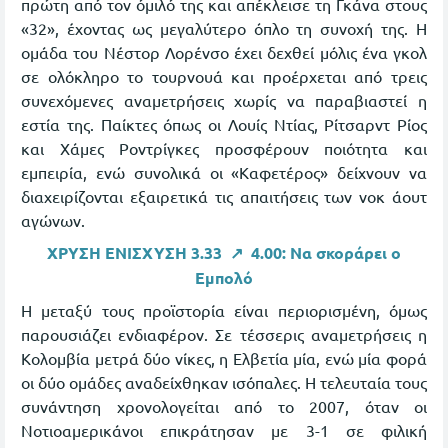
πρώτη από τον όμιλό της και απέκλεισε τη Γκάνα στους
«32», έχοντας ως μεγαλύτερο όπλο τη συνοχή της. Η
ομάδα του Νέστορ Λορένσο έχει δεχθεί μόλις ένα γκολ
σε ολόκληρο το τουρνουά και προέρχεται από τρεις
συνεχόμενες αναμετρήσεις χωρίς να παραβιαστεί η
εστία της. Παίκτες όπως οι Λουίς Ντίας, Ρίτσαρντ Ρίος
και Χάμες Ροντρίγκες προσφέρουν ποιότητα και
εμπειρία, ενώ συνολικά οι «Καφετέρος» δείχνουν να
διαχειρίζονται εξαιρετικά τις απαιτήσεις των νοκ άουτ
αγώνων.
ΧΡΥΣΗ ΕΝΙΣΧΥΣΗ 3.33 ↗️ 4.00: Να σκοράρει ο
Εμπολό
Η μεταξύ τους προϊστορία είναι περιορισμένη, όμως
παρουσιάζει ενδιαφέρον. Σε τέσσερις αναμετρήσεις η
Κολομβία μετρά δύο νίκες, η Ελβετία μία, ενώ μία φορά
οι δύο ομάδες αναδείχθηκαν ισόπαλες. Η τελευταία τους
συνάντηση χρονολογείται από το 2007, όταν οι
Νοτιοαμερικάνοι επικράτησαν με 3-1 σε φιλική