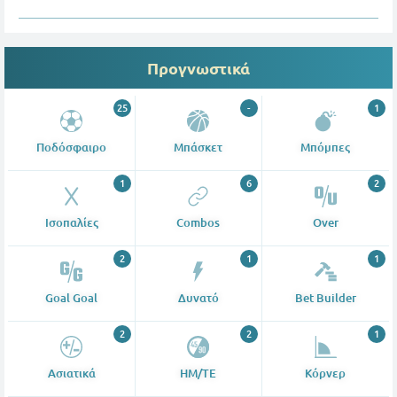
Προγνωστικά
25
-
1
Ποδόσφαιρο
Μπάσκετ
Μπόμπες
1
6
2
Ισοπαλίες
Combos
Over
2
1
1
Goal Goal
Δυνατό
Bet Builder
2
2
1
Ασιατικά
ΗΜ/ΤΕ
Κόρνερ