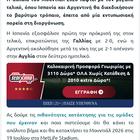
τελικό, όπου Ισπανία και Αργεντινή θα διεκδικήσουν
το βαρύτιμο τρόπαιο, έπειτα από μία εντυπωσιακή
πορεία στη διοργάνωση.
Η Ισπανία εξασφάλισε πρώτη την πρόκρισή της στον
τελικό, επικρατώντας της
Γαλλίας
με 2-0, ενώ η
Αργεντινή ακολούθησε μετά τη νίκη της με 2-1 απέναντι
στην
Αγγλία
στον δεύτερο ημιτελικό.
Καλοκαιρινή Προσφορά Γνωριμίας με
3110 Δώρα* ΟΛΑ Χωρίς Κατάθεση &
2010 extra Δώρα*!
☆☆☆☆☆
★★★★★
EΓΓΡΑΦΗ
ΕΕΕΠ | 21+ | ΠΑΙΞΕ ΥΠΕΥΘΥΝΑ
Ας δούμε τις
πιθανότητες κατάκτησης για τις ομάδες
που έμειναν
και ποια πιστεύουμε ότι θα κάνει το
απόλυτο βήμα και θα κατακτήσει το Μουντιάλ 2026 στις
19 Ιουλίου στο MetLife Stadium.