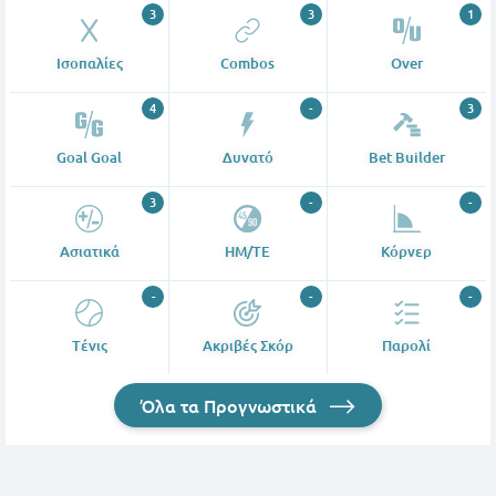
3
3
1
Ισοπαλίες
Combos
Over
4
-
3
Goal Goal
Δυνατό
Bet Builder
3
-
-
Ασιατικά
ΗΜ/ΤΕ
Κόρνερ
-
-
-
Tένις
Ακριβές Σκόρ
Παρολί
Όλα τα Προγνωστικά