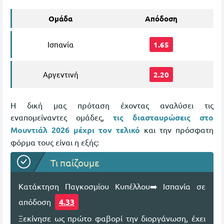
Ομάδα
Απόδοση
Ισπανία
1.65
Αργεντινή
2.20
Η δική μας πρόταση έχοντας αναλύσει τις
εναπομείναντες ομάδες,
τις διασταυρώσεις στο
Μουντιάλ 2026 μέχρι τον τελικό
και την πρόσφατη
φόρμα τους είναι η εξής:
Τι παίζουμε
Κατάκτηση Παγκοσμίου Κυπέλλου➡️ Ισπανία σε
απόδοση
4.33
Ξεκίνησε ως πρώτο φαβορί την διοργάνωση, έχει