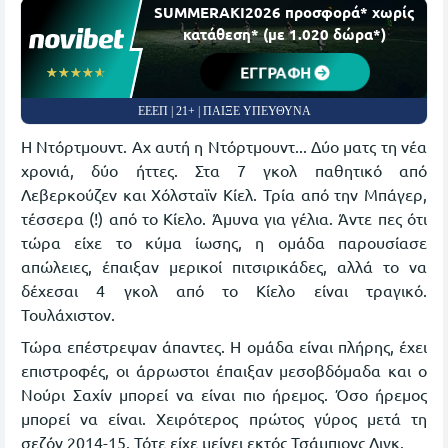
SUMMERAKI2026 προσφορά* χωρίς
κατάθεση* (με 1.020 δώρα*)
ΕΓΓΡΑΦΗ
☆☆☆☆☆
★★★★★
ΕΕΕΠ | 21+ | ΠΑΙΞΕ ΥΠΕΥΘΥΝΑ
Η Ντόρτμουντ. Αχ αυτή η Ντόρτμουντ... Δύο ματς τη νέα
χρονιά, δύο ήττες. Στα 7 γκολ παθητικό από
Λεβερκούζεν και Χόλσταϊν Κίελ. Τρία από την Μπάγερ,
τέσσερα (!) από το Κίελο. Άμυνα για γέλια. Άντε πες ότι
τώρα είχε το κύμα ίωσης, η ομάδα παρουσίασε
απώλειες, έπαιξαν μερικοί πιτσιρικάδες, αλλά το να
δέχεσαι 4 γκολ από το Κίελο είναι τραγικό.
Τουλάχιστον.
Τώρα επέστρεψαν άπαντες. Η ομάδα είναι πλήρης, έχει
επιστροφές, οι άρρωστοι έπαιξαν μεσοβδόμαδα και ο
Νούρι Σαχίν μπορεί να είναι πιο ήρεμος. Όσο ήρεμος
μπορεί να είναι. Χειρότερος πρώτος γύρος μετά τη
σεζόν 2014-15. Τότε είχε μείνει εκτός Τσάμπιονς Λιγκ.