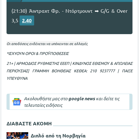
(21:30) Άιντραχτ Φρ. - Ντόρτμουντ ➡ G/G & Over
3,5
2.40
Οι αποδόσεις ενδέχεται να υπόκεινται σε αλλαγές
*ΙΣΧΥΟΥΝ ΟΡΟΙ & ΠΡΟΫΠΟΘΕΣΕΙΣ
21+ | ΑΡΜΟΔΙΟΣ ΡΥΘΜΙΣΤΗΣ ΕΕΕΠ | ΚΙΝΔΥΝΟΣ ΕΘΙΣΜΟΥ & ΑΠΩΛΕΙΑΣ
ΠΕΡΙΟΥΣΙΑΣ| ΓΡΑΜΜΗ ΒΟΗΘΕΙΑΣ ΚΕΘΕΑ: 210 9237777 | ΠΑΙΞΕ
ΥΠΕΥΘΥΝΑ
Ακολουθήστε μας στο
google news
και δείτε τις
τελευταίες ειδήσεις
ΔΙΑΒΑΣΤΕ ΑΚΟΜΗ
Διπλό από τη Νορβηγία