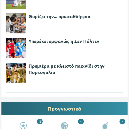
Θυμίζει την... πρωταθλήτρια
Υπερέχει εμφανώς η Σεν Πόλτεν
Πρεμιέρα με κλειστό παιχνίδι στην
Πορτογαλία
Προγνωστικά
16
-
-