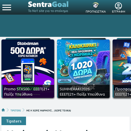
Το Νο1 site για το στοίχημα
ΠΡΟΓΝΩΣΤΙΚΑ
ΕΓΓΡΑΦΗ
Promo STX500✅ ΕΕΕΠ|21+
SUMMERAKI2026✅
Προσφορ
Παίξε Υπεύθυνα
ΕΕΕΠ|21+ Παίξε Υπεύθυνα
ΕΕΕΠ|21+
TIPSTERS
ΜΕ Η ΧΩΡΙΣ ΜΑΡΜΟΥΣ... (ΧΩΡΙΣ ΤΕΛΙΚΑ)
Tipsters