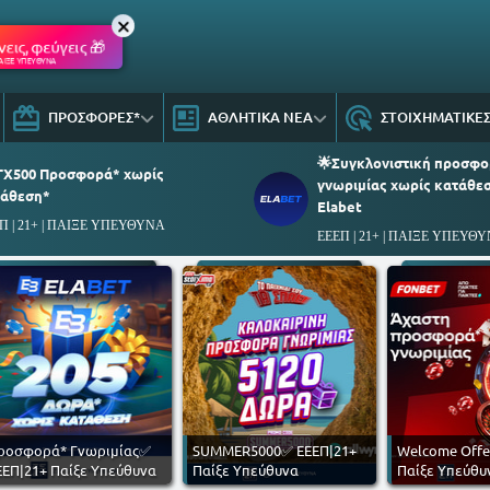
νεις, φεύγεις 🎁
 ΠΑΙΞΕ ΥΠΕΥΘΥΝΑ
ΠΡΟΣΦΟΡΕΣ*
ΑΘΛΗΤΙΚΑ ΝΕΑ
ΣΤΟΙΧΗΜΑΤΙΚΕ
🌟Συγκλονιστική προσφ
X500 Προσφορά* χωρίς
γνωριμίας χωρίς κατάθε
τάθεση*
Elabet
Π | 21+ | ΠΑΙΞΕ ΥΠΕΥΘΥΝΑ
ΕΕΕΠ | 21+ | ΠΑΙΞΕ ΥΠΕΥΘ
ροσφορά* Γνωριμίας✅
SUMMER5000✅ ΕΕΕΠ|21+
Welcome Offe
ΕΕΠ|21+ Παίξε Υπεύθυνα
Παίξε Υπεύθυνα
Παίξε Υπεύθυ