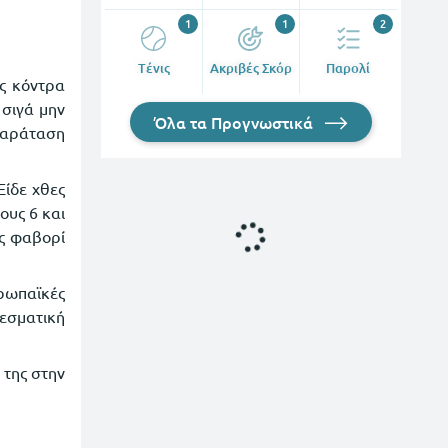
1
1
2
Tένις
Ακριβές Σκόρ
Παρολί
ης κόντρα
 σιγά μην
Όλα τα Προγνωστικά
παράταση
Είδε χθες
ους 6 και
ως φαβορί
υρωπαϊκές
λεσματική
 της στην