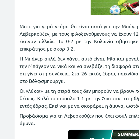
Ματς για γερά νεύρα θα είναι αυτό για την Μπάγε
Λεβερκούζεν, με τους φιλοξενούμενους να έχουν 12
έκαναν αλλιώς. Το 0-2 με την Κολωνία σβήστηκε
επικράτησε με σκορ 3-2.
Η Μπάγερ απλά δεν χάνει, αυτό είναι. Μία και μοναδ
την Μπάγερν να νικά και να ανεβάζει τη διαφορά στ
ότι γίνει στη συνέχεια. Στα 26 εκτός έδρας παιχνίδι
στο Βόλφσμπουργκ.
Οι «λύκοι» με τη σειρά τους δεν μπορούν να βρουν 
θέσεις. Καλό το ισόπαλο 1-1 με την Άιντραχτ στη 
εντός έδρας. Εκεί ναι με να σκοράρει, η άμυνα, ωστό
Προβάδισμα για τη Λεβερκούζεν που έχει φουλ επιλ
άμυνα.
SUMMERAK