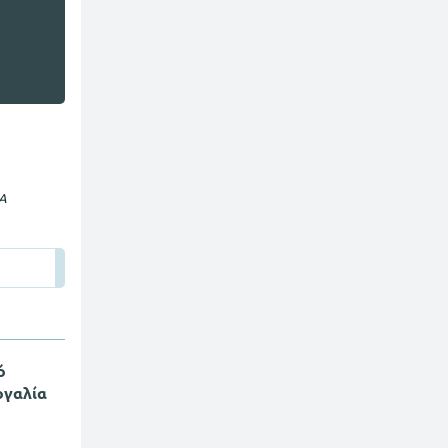
Α
ό
ογαλία