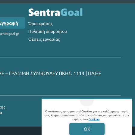
Εγγραφή
Όροι χρήσης
Πολιτική απορρήτου
entragoal.gr
Θέσεις εργασίας
Ε – ΓΡΑΜΜΗ ΣΥΜΒΟΥΛΕΥΤΙΚΗΣ: 1114 |
ΠΑΙΞΕ
Ο ιστότοπος χρησιμοποιεί Cookies για την καλύτερη εμπειρία
σας. Χρησιμοποιώντας αυτόν τον ιστότοπο, συμφωνείτε με την
χρήση των
Cookies
.
OK