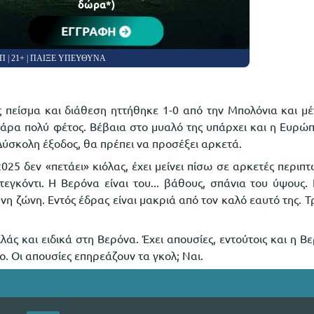
δώρα*)
ΕΓΓΡΑΦΗ
Π | 21+ | ΠΑΙΞΕ ΥΠΕΥΘΥΝΑ
πείσμα και διάθεση ηττήθηκε 1-0 από την Μπολόνια και μέ
πάρα πολύ φέτος. Βέβαια στο μυαλό της υπάρχει και η Ευρώπ
Δύσκολη έξοδος, θα πρέπει να προσέξει αρκετά.
25 δεν «πετάει» κιόλας, έχει μείνει πίσω σε αρκετές περιπτ
γκόντι. Η Βερόνα είναι του... βάθους, σπάνια του ύψους.
η ζώνη. Εντός έδρας είναι μακριά από τον καλό εαυτό της. Τ
λάς και ειδικά στη Βερόνα. Έχει απουσίες, εντούτοις και η Β
ο. Οι απουσίες επηρεάζουν τα γκολ; Ναι.