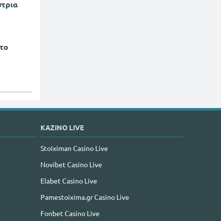
στρια
ώτο
ΚΑΖΙΝΟ LIVE
Stoiximan Casino Live
Novibet Casino Live
Elabet Casino Live
Pamestoixima.gr Casino Live
Fonbet Casino Live