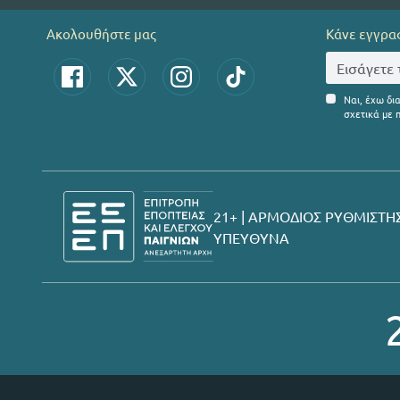
Ακολουθήστε μας
Κάνε εγγρα
Ναι, έχω δι
σχετικά με 
21+ | ΑΡΜΟΔΙΟΣ ΡΥΘΜΙΣΤΗΣ
ΥΠΕΥΘΥΝΑ