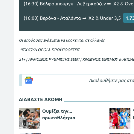
(16:30) Βόλφσμπουργκ - Λεβερκούζεν ➡ Χ2 & Ove
(16:00) Βερόνα - Αταλάντα ➡ Χ2 & Under 3,5
1.7
Οι αποδόσεις ενδέχεται να υπόκεινται σε αλλαγές
*ΙΣΧΥΟΥΝ ΟΡΟΙ & ΠΡΟΫΠΟΘΕΣΕΙΣ
21+ | ΑΡΜΟΔΙΟΣ ΡΥΘΜΙΣΤΗΣ ΕΕΕΠ | ΚΙΝΔΥΝΟΣ ΕΘΙΣΜΟΥ & ΑΠΩΛΕ
Ακολουθήστε μας στ
ΔΙΑΒΑΣΤΕ ΑΚΟΜΗ
Θυμίζει την...
πρωταθλήτρια