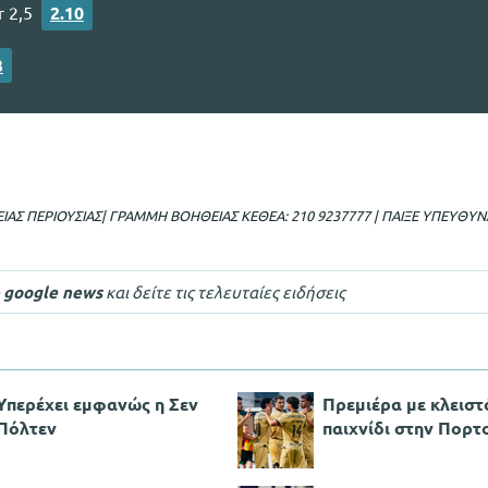
r 2,5
2.10
3
ΙΑΣ ΠΕΡΙΟΥΣΙΑΣ| ΓΡΑΜΜΗ ΒΟΗΘΕΙΑΣ ΚΕΘΕΑ: 210 9237777 | ΠΑΙΞΕ ΥΠΕΥΘΥΝ
ο
google news
και δείτε τις τελευταίες ειδήσεις
Υπερέχει εμφανώς η Σεν
Πρεμιέρα με κλειστ
Πόλτεν
παιχνίδι στην Πορτ