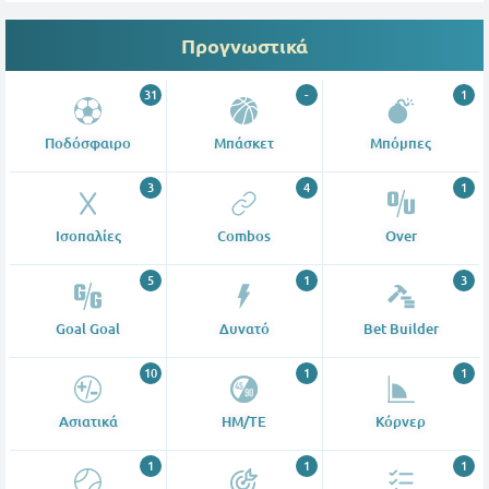
Προγνωστικά
31
-
1
Ποδόσφαιρο
Μπάσκετ
Μπόμπες
3
4
1
Ισοπαλίες
Combos
Over
5
1
3
Goal Goal
Δυνατό
Bet Builder
10
1
1
Ασιατικά
ΗΜ/ΤΕ
Κόρνερ
1
1
1