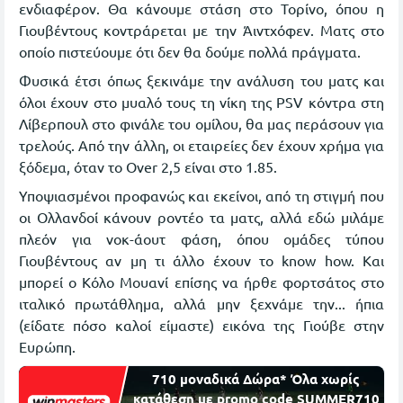
ενδιαφέρον. Θα κάνουμε στάση στο Τορίνο, όπου η
Γιουβέντους κοντράρεται με την Άιντχόφεν. Ματς στο
οποίο πιστεύουμε ότι δεν θα δούμε πολλά πράγματα.
Φυσικά έτσι όπως ξεκινάμε την ανάλυση του ματς και
όλοι έχουν στο μυαλό τους τη νίκη της PSV κόντρα στη
Λίβερπουλ στο φινάλε του ομίλου, θα μας περάσουν για
τρελούς. Από την άλλη, οι εταιρείες δεν έχουν χρήμα για
ξόδεμα, όταν το Over 2,5 είναι στο 1.85.
Υποψιασμένοι προφανώς και εκείνοι, από τη στιγμή που
οι Ολλανδοί κάνουν ροντέο τα ματς, αλλά εδώ μιλάμε
πλεόν για νοκ-άουτ φάση, όπου ομάδες τύπου
Γιουβέντους αν μη τι άλλο έχουν το know how. Και
μπορεί ο Κόλο Μουανί επίσης να ήρθε φορτσάτος στο
ιταλικό πρωτάθλημα, αλλά μην ξεχνάμε την... ήπια
(είδατε πόσο καλοί είμαστε) εικόνα της Γιούβε στην
Ευρώπη.
710 μοναδικά Δώρα* Όλα χωρίς
κατάθεση με promo code SUMMER710