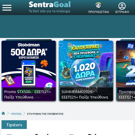
Το Νο1 site για το στοίχημα
ΠΡΟΓΝΩΣΤΙΚΑ
ΕΓΓΡΑΦΗ
Promo STX500✅ ΕΕΕΠ|21+
SUMMERAKI2026✅
Προσφορ
Παίξε Υπεύθυνα
ΕΕΕΠ|21+ Παίξε Υπεύθυνα
ΕΕΕΠ|21+
TIPSTERS
ΣΤΟ ΡΥΘΜΟ ΤΗΣ ΓΙΟΥΒΕΝΤΟΥΣ
Tipsters