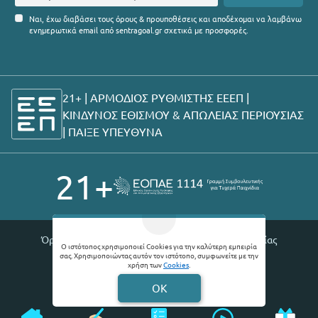
Ναι, έχω διαβάσει τους όρους & προυποθέσεις και αποδέχομαι να λαμβάνω
ενημερωτικά email από sentragoal.gr σχετικά με προσφορές.
21+ | ΑΡΜΟΔΙΟΣ ΡΥΘΜΙΣΤΗΣ ΕΕΕΠ |
ΚΙΝΔΥΝΟΣ ΕΘΙΣΜΟΥ & ΑΠΩΛΕΙΑΣ ΠΕΡΙΟΥΣΙΑΣ
|
ΠΑΙΞΕ ΥΠΕΥΘΥΝΑ
21+
Όροι χρήσης |
Πολιτική απορρήτου |
Θέσεις εργασίας
Ο ιστότοπος χρησιμοποιεί Cookies για την καλύτερη εμπειρία
σας. Χρησιμοποιώντας αυτόν τον ιστότοπο, συμφωνείτε με την
© 2026 Sentragoal
χρήση των
Cookies
.
Developed by
Digital Winners
OK