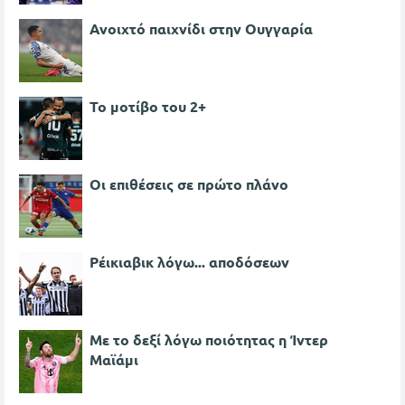
Ανοιχτό παιχνίδι στην Ουγγαρία
Το μοτίβο του 2+
Οι επιθέσεις σε πρώτο πλάνο
Ρέικιαβικ λόγω... αποδόσεων
Με το δεξί λόγω ποιότητας η Ίντερ
Μαϊάμι