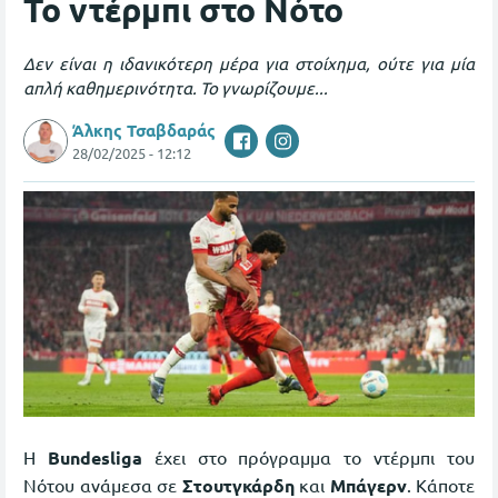
Το ντέρμπι στο Νότο
Δεν είναι η ιδανικότερη μέρα για στοίχημα, ούτε για μία
απλή καθημερινότητα. Το γνωρίζουμε...
Άλκης Τσαβδαράς
28/02/2025 - 12:12
Η
Bundesliga
έχει στο πρόγραμμα το ντέρμπι του
Νότου ανάμεσα σε
Στουτγκάρδη
και
Μπάγερν
. Κάποτε