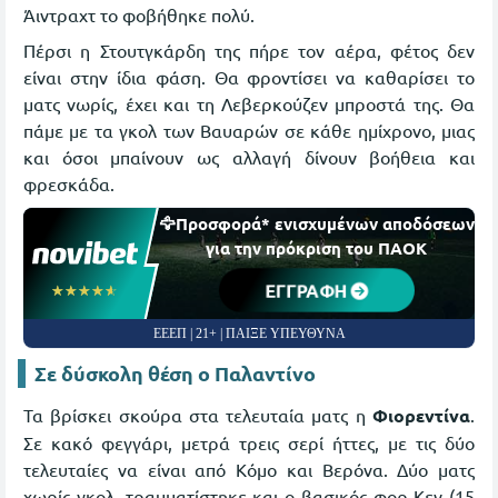
Άιντραχτ το φοβήθηκε πολύ.
Πέρσι η Στουτγκάρδη της πήρε τον αέρα, φέτος δεν
είναι στην ίδια φάση. Θα φροντίσει να καθαρίσει το
ματς νωρίς, έχει και τη Λεβερκούζεν μπροστά της. Θα
πάμε με τα γκολ των Βαυαρών σε κάθε ημίχρονο, μιας
και όσοι μπαίνουν ως αλλαγή δίνουν βοήθεια και
φρεσκάδα.
🦅Προσφορά* ενισχυμένων αποδόσεων
για την πρόκριση του ΠΑΟΚ
ΕΓΓΡΑΦΗ
☆☆☆☆☆
★★★★★
ΕΕΕΠ | 21+ | ΠΑΙΞΕ ΥΠΕΥΘΥΝΑ
Σε δύσκολη θέση ο Παλαντίνο
Τα βρίσκει σκούρα στα τελευταία ματς η
Φιορεντίνα
.
Σε κακό φεγγάρι, μετρά τρεις σερί ήττες, με τις δύο
τελευταίες να είναι από Κόμο και Βερόνα. Δύο ματς
χωρίς γκολ, τραυματίστηκε και ο βασικός φορ Κεν (15