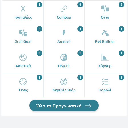
1
6
2
Ισοπαλίες
Combos
Over
2
1
1
Goal Goal
Δυνατό
Bet Builder
2
2
1
Ασιατικά
ΗΜ/ΤΕ
Κόρνερ
1
1
1
Tένις
Ακριβές Σκόρ
Παρολί
Όλα τα Προγνωστικά