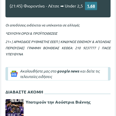
(21:45) Φιορεντίνα - Λέτσε ➡ Under 2,5
1.68
Οι αποδόσεις ενδέχεται να υπόκεινται σε αλλαγές
*ΙΣΧΥΟΥΝ ΟΡΟΙ & ΠΡΟΫΠΟΘΕΣΕΙΣ
21+ | ΑΡΜΟΔΙΟΣ ΡΥΘΜΙΣΤΗΣ ΕΕΕΠ | ΚΙΝΔΥΝΟΣ ΕΘΙΣΜΟΥ & ΑΠΩΛΕΙΑΣ
ΠΕΡΙΟΥΣΙΑΣ| ΓΡΑΜΜΗ ΒΟΗΘΕΙΑΣ ΚΕΘΕΑ: 210 9237777 | ΠΑΙΞΕ
ΥΠΕΥΘΥΝΑ
Ακολουθήστε μας στο
google news
και δείτε τις
τελευταίες ειδήσεις
ΔΙΑΒΑΣΤΕ ΑΚΟΜΗ
Υποτιμούν την Αούστρια Βιέννης