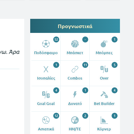
Προγνωστικά
52
-
1
άνω. Άρα
Ποδόσφαιρο
Μπάσκετ
Μπόμπες
1
11
5
Ισοπαλίες
Combos
Over
4
1
4
Goal Goal
Δυνατό
Bet Builder
12
2
1
Ασιατικά
ΗΜ/ΤΕ
Κόρνερ