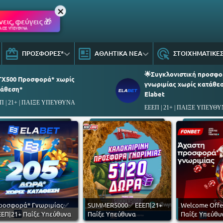
νεις, φεύγεις 🎁
 ΠΑΙΞΕ ΥΠΕΥΘΥΝΑ
ΠΡΟΣΦΟΡΕΣ*
ΑΘΛΗΤΙΚΑ ΝΕΑ
ΣΤΟΙΧΗΜΑΤΙΚΕ
🌟Συγκλονιστική προσφ
X500 Προσφορά* χωρίς
γνωριμίας χωρίς κατάθε
τάθεση*
Elabet
Π | 21+ | ΠΑΙΞΕ ΥΠΕΥΘΥΝΑ
ΕΕΕΠ | 21+ | ΠΑΙΞΕ ΥΠΕΥΘ
ροσφορά* Γνωριμίας✅
SUMMER5000✅ ΕΕΕΠ|21+
Welcome Offe
ΕΕΠ|21+ Παίξε Υπεύθυνα
Παίξε Υπεύθυνα
Παίξε Υπεύθυ