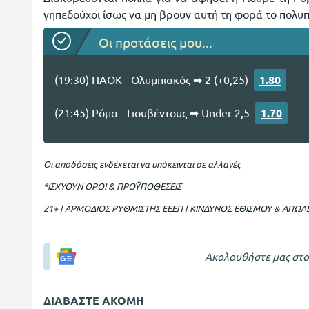
γηπεδούχοι ίσως να μη βρουν αυτή τη φορά το πολυπό
Οι προτάσεις μου...
(19:30) ΠΑΟΚ - Ολυμπιακός ➡ 2 (+0,25)
1.80
(21:45) Ρόμα - Γιουβέντους ➡ Under 2,5
1.70
Οι αποδόσεις ενδέχεται να υπόκεινται σε αλλαγές
*ΙΣΧΥΟΥΝ ΟΡΟΙ & ΠΡΟΫΠΟΘΕΣΕΙΣ
21+ | ΑΡΜΟΔΙΟΣ ΡΥΘΜΙΣΤΗΣ ΕΕΕΠ | ΚΙΝΔΥΝΟΣ ΕΘΙΣΜΟΥ & ΑΠΩΛΕ
Ακολουθήστε μας στ
ΔΙΑΒΑΣΤΕ ΑΚΟΜΗ