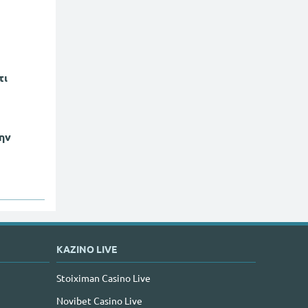
τι
ην
ΚΑΖΙΝΟ LIVE
Stoiximan Casino Live
Novibet Casino Live