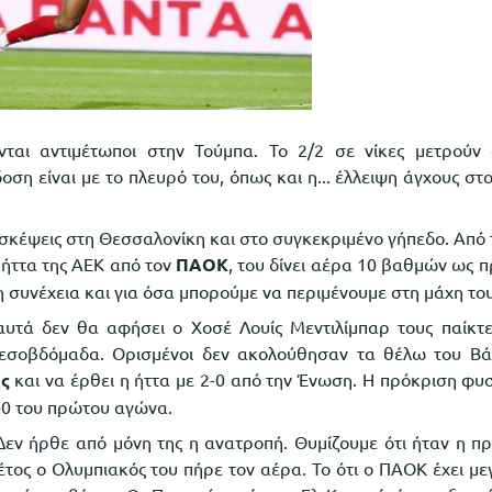
ενται αντιμέτωποι στην Τούμπα. Το 2/2 σε νίκες μετρούν 
ση είναι με το πλευρό του, όπως και η... έλλειψη άγχους στ
επισκέψεις στη Θεσσαλονίκη και στο συγκεκριμένο γήπεδο. Από 
 ήττα της ΑΕΚ από τον
ΠΑΟΚ
, του δίνει αέρα 10 βαθμών ως π
η συνέχεια και για όσα μπορούμε να περιμένουμε στη μάχη του
 αυτά δεν θα αφήσει ο Χοσέ Λουίς Μεντιλίμπαρ τους παίκτ
ο μεσοβδόμαδα. Ορισμένοι δεν ακολούθησαν τα θέλω του Βά
ός
και να έρθει η ήττα με 2-0 από την Ένωση. Η πρόκριση φυ
6-0 του πρώτου αγώνα.
εν ήρθε από μόνη της η ανατροπή. Θυμίζουμε ότι ήταν η π
έτος ο Ολυμπιακός του πήρε τον αέρα. Το ότι ο ΠΑΟΚ έχει μ