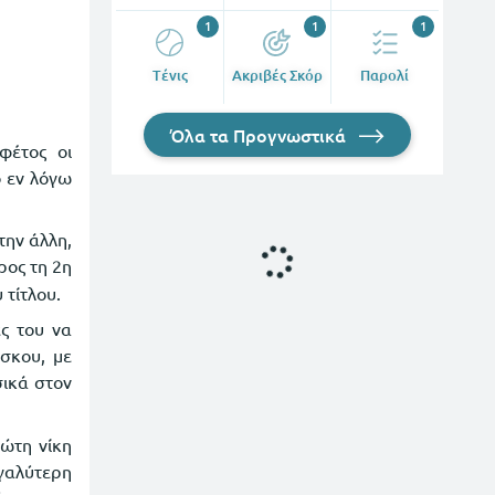
1
1
1
Tένις
Ακριβές Σκόρ
Παρολί
Όλα τα Προγνωστικά
φέτος οι
ο εν λόγω
την άλλη,
ρος τη 2η
 τίτλου.
ες του να
σκου, με
σικά στον
ρώτη νίκη
εγαλύτερη