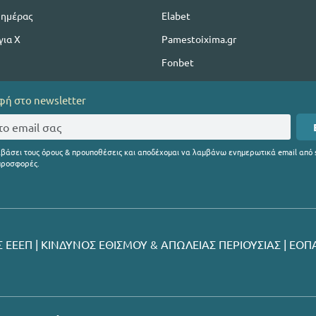
 ημέρας
Elabet
για Χ
Pamestoixima.gr
Fonbet
φή στο newsletter
αβάσει τους όρους & προυποθέσεις και αποδέχομαι να λαμβάνω ενημερωτικά email από s
προσφορές.
 ΕΕΕΠ | ΚΙΝΔΥΝΟΣ ΕΘΙΣΜΟΥ & ΑΠΩΛΕΙΑΣ ΠΕΡΙΟΥΣΙΑΣ |
ΕΟΠΑ