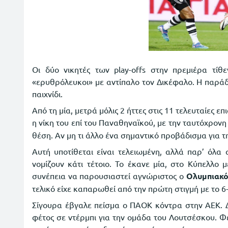
Οι δύο νικητές των play-offs στην πρεμιέρα τίθ
«ερυθρόλευκοι» με αντίπαλο τον Δικέφαλο. Η παράδο
παιχνίδι.
Από τη μία, μετρά μόλις 2 ήττες στις 11 τελευταίες 
η νίκη του επί του Παναθηναϊκού, με την ταυτόχρονη
θέση. Αν μη τι άλλο ένα σημαντικό προβάδισμα για τ
Αυτή υποτίθεται είναι τελειωμένη, αλλά παρ’ όλα
νομίζουν κάτι τέτοιο. Το έκανε μία, στο Κύπελλ
συνέπεια να παρουσιαστεί αγνώριστος ο
Ολυμπιακ
τελικό είχε καπαρωθεί από την πρώτη στιγμή με το 
Σίγουρα έβγαλε πείσμα ο ΠΑΟΚ κόντρα στην ΑΕΚ. Δ
φέτος σε ντέρμπι για την ομάδα του Λουτσέσκου. Φ