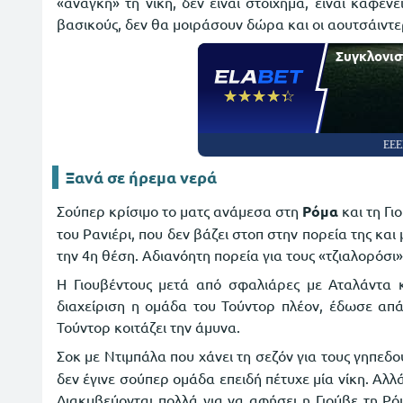
«ανάγκη» τη νίκη, δεν είναι στοίχημα, είναι καφε
βασικούς, δεν θα μοιράσουν δώρα και οι αουτσάιντερ 
Συγκλονισ
☆☆☆☆☆
★★★★★
ΕΕΕ
Ξανά σε ήρεμα νερά
Σούπερ κρίσιμο το ματς ανάμεσα στη
Ρόμα
και τη Γ
του Ρανιέρι, που δεν βάζει στοπ στην πορεία της και
την 4η θέση. Αδιανόητη πορεία για τους «τζιαλορόσι».
Η Γιουβέντους μετά από σφαλιάρες με Αταλάντα κα
διαχείριση η ομάδα του Τούντορ πλέον, έδωσε απάν
Τούντορ κοιτάζει την άμυνα.
Σοκ με Ντιμπάλα που χάνει τη σεζόν για τους γηπεδο
δεν έγινε σούπερ ομάδα επειδή πέτυχε μία νίκη. Αλλά
Διακυβεύονται πολλά για να αφήσει η Γιούβε τη Ρόμ