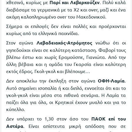
χθεσινά, κυρίως με
Παρί και Λεβερκούζεν
. Πολύ καλά
διαβάσαμε τα γερμανικά με τα Χ2 και over, μαζί και ένα
ακόμη καλοπληρωμένο over του Μακεδονικού.
Σήμερα οι επιλογές δεν είναι πολλές και προέρχονται
κυρίως από τα ελληνικά παιχνίδια.
Στον αγώνα
Λεβαδειακός-Ατρόμητος
νιώθω ότι οι
γηπεδούχοι είναι σε καλύτερη κατάσταση. Φαβορί τους
βλέπω έστω και χωρίς Εραμούσπε, Γιανιώτα. Από την
άλλη βέβαια και η ομάδα του Γκαρσία είναι καλύτερη
εκτός έδρας. Γκολ-γκολ και βλέπουμε…
Δεν αποκλείω την έκπληξη στον αγώνα
ΟΦΗ-Λαμία
.
Αυτό σημαίνει ισοπαλία ή και διπλό, εννοείται ότι και το
γκολ-γκολ είναι μέσα στα πιθανά σενάρια. Η Λαμία τα
παίζει όλα για όλα, οι Κρητικοί έχουν μυαλό και για το
κύπελλο.
Δεν υπάρχει το 1,30 στον άσο του
ΠΑΟΚ επί του
Αστέρα
. Είναι απίστευτα μικρή απόδοση που σε