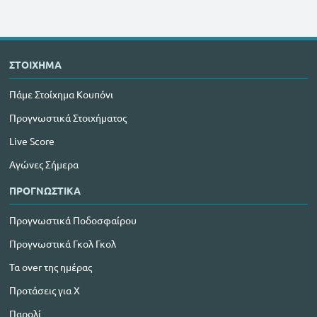
ΣΤΟΙΧΗΜΑ
Πάμε Στοίχημα Κουπόνι
Προγνωστικά Στοιχήματος
Live Score
Αγώνες Σήμερα
ΠΡΟΓΝΩΣΤΙΚΑ
Προγνωστικά Ποδοσφαίρου
Προγνωστικά Γκολ Γκολ
Τα over της ημέρας
Προτάσεις για Χ
Παρολί