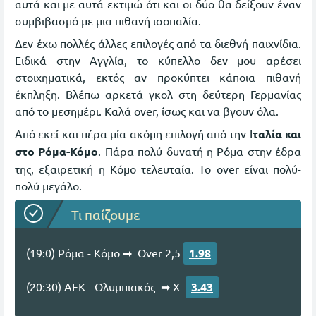
αυτά και με αυτά εκτιμώ ότι και οι δύο θα δείξουν έναν
συμβιβασμό με μια πιθανή ισοπαλία.
Δεν έχω πολλές άλλες επιλογές από τα διεθνή παιχνίδια.
Ειδικά στην Αγγλία, το κύπελλο δεν μου αρέσει
στοιχηματικά, εκτός αν προκύπτει κάποια πιθανή
έκπληξη. Βλέπω αρκετά γκολ στη δεύτερη Γερμανίας
από το μεσημέρι. Καλά over, ίσως και να βγουν όλα.
Από εκεί και πέρα μία ακόμη επιλογή από την Ι
ταλία και
στο Ρόμα-Κόμο
. Πάρα πολύ δυνατή η Ρόμα στην έδρα
της, εξαιρετική η Κόμο τελευταία. Το over είναι πολύ-
πολύ μεγάλο.
Τι παίζουμε
(19:0) Ρόμα - Κόμο ➡ Over 2,5
1.98
(20:30) ΑΕΚ - Ολυμπιακός ➡ Χ
3.43