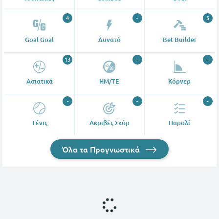
4
-
5
Goal Goal
Δυνατό
Bet Builder
13
-
-
Ασιατικά
ΗΜ/ΤΕ
Κόρνερ
-
-
-
Tένις
Ακριβές Σκόρ
Παρολί
Όλα τα Προγνωστικά