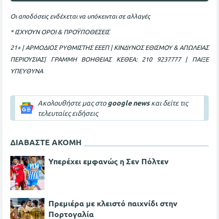
Οι αποδόσεις ενδέχεται να υπόκεινται σε αλλαγές
* ΙΣΧΥΟΥΝ ΟΡΟΙ & ΠΡΟΫΠΟΘΕΣΕΙΣ
21+ | ΑΡΜΟΔΙΟΣ ΡΥΘΜΙΣΤΗΣ ΕΕΕΠ | ΚΙΝΔΥΝΟΣ ΕΘΙΣΜΟΥ & ΑΠΩΛΕΙΑΣ
ΠΕΡΙΟΥΣΙΑΣ| ΓΡΑΜΜΗ ΒΟΗΘΕΙΑΣ ΚΕΘΕΑ: 210 9237777 | ΠΑΙΞΕ
ΥΠΕΥΘΥΝΑ
Ακολουθήστε μας στο
google news
και δείτε τις
τελευταίες ειδήσεις
ΔΙΑΒΑΣΤΕ ΑΚΟΜΗ
Υπερέχει εμφανώς η Σεν Πόλτεν
Πρεμιέρα με κλειστό παιχνίδι στην
Πορτογαλία