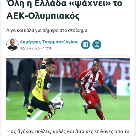
Όλη η Ελλάδα «ψάχνει» το
ΑΕΚ-Ολυμπιακός
Λίγα και καλά για σήμερα στο στοίχημα
Δημήτρης Τσορμπατζόγλου
02/03/2025 - 11:10
Μας βγήκαν πολλές, καλές και βασικές επιλογές από τα