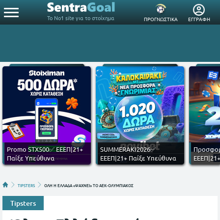
Το Νο1 site για το στοίχημα
ΠΡΟΓΝΩΣΤΙΚΑ
ΕΓΓΡΑΦΗ
Promo STX500✅ ΕΕΕΠ|21+
SUMMERAKI2026✅
Προσφορ
Παίξε Υπεύθυνα
ΕΕΕΠ|21+ Παίξε Υπεύθυνα
ΕΕΕΠ|21+
TIPSTERS
ΟΛΗ Η ΕΛΛΑΔΑ «ΨΑΧΝΕΙ» ΤΟ ΑΕΚ-ΟΛΥΜΠΙΑΚΟΣ
Tipsters