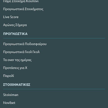
Πάμε Στοίχημα Κουπόνι
Προγνωστικά Στοιχήματος
Live Score
Αγώνες Σήμερα
ΠΡΟΓΝΩΣΤΙΚΑ
Προγνωστικά Ποδοσφαίρου
Προγνωστικά Γκολ Γκολ
Τα over της ημέρας
Προτάσεις για Χ
Παρολί
ΣΤΟΙΧΗΜΑΤΙΚΕΣ
Stoiximan
Novibet