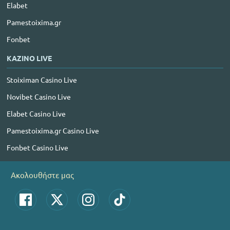
Elabet
Pamestoixima.gr
Fonbet
ΚΑΖΙΝΟ LIVE
Stoiximan Casino Live
Novibet Casino Live
Elabet Casino Live
Pamestoixima.gr Casino Live
Fonbet Casino Live
Ακολουθήστε μας