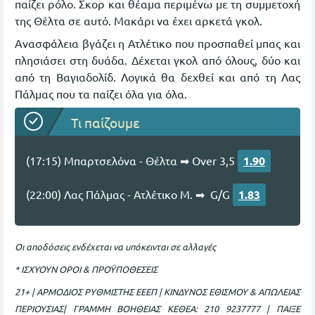
παίζει ρόλο. Σκορ και θέαμα περιμένω με τη συμμετοχή
της Θέλτα σε αυτό. Μακάρι να έχει αρκετά γκολ.
Ανασφάλεια βγάζει η Ατλέτικο που προσπαθεί μπας και
πλησιάσει στη δυάδα. Δέχεται γκολ από όλους, δύο και
από τη Βαγιαδολίδ. Λογικά θα δεχθεί και από τη Λας
Πάλμας που τα παίζει όλα για όλα.
Τι παίζουμε
(17:15) Μπαρτσελόνα - Θέλτα ➡ Over 3,5
1.90
(22:00) Λας Πάλμας - Ατλέτικο Μ. ➡ G/G
1.83
Οι αποδόσεις ενδέχεται να υπόκεινται σε αλλαγές
* ΙΣΧΥΟΥΝ ΟΡΟΙ & ΠΡΟΫΠΟΘΕΣΕΙΣ
21+ | ΑΡΜΟΔΙΟΣ ΡΥΘΜΙΣΤΗΣ ΕΕΕΠ | ΚΙΝΔΥΝΟΣ ΕΘΙΣΜΟΥ & ΑΠΩΛΕΙΑΣ
ΠΕΡΙΟΥΣΙΑΣ| ΓΡΑΜΜΗ ΒΟΗΘΕΙΑΣ ΚΕΘΕΑ: 210 9237777 | ΠΑΙΞΕ