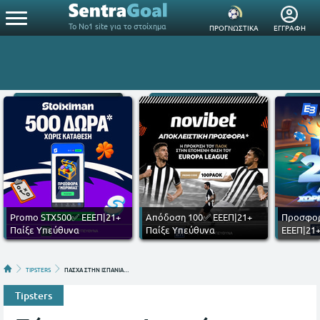
Το Νο1 site για το στοίχημα
ΠΡΟΓΝΩΣΤΙΚΑ
ΕΓΓΡΑΦΗ
Promo STX500✅ ΕΕΕΠ|21+
Απόδοση 100✅ ΕΕΕΠ|21+
Προσφορ
Παίξε Υπεύθυνα
Παίξε Υπεύθυνα
ΕΕΕΠ|21+
TIPSTERS
ΠΑΣΧΑ ΣΤΗΝ ΙΣΠΑΝΙΑ…
Tipsters