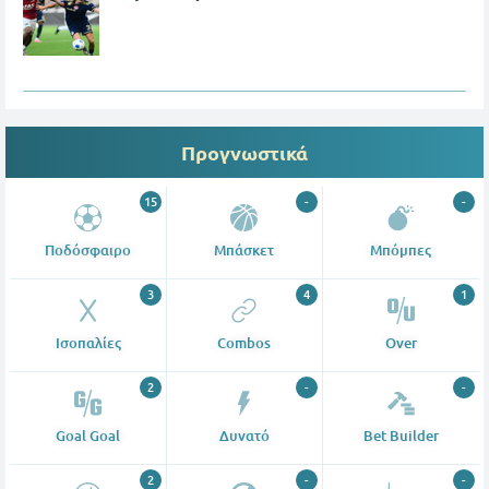
Προγνωστικά
15
-
-
Ποδόσφαιρο
Μπάσκετ
Μπόμπες
3
4
1
Ισοπαλίες
Combos
Over
2
-
-
Goal Goal
Δυνατό
Bet Builder
2
-
-