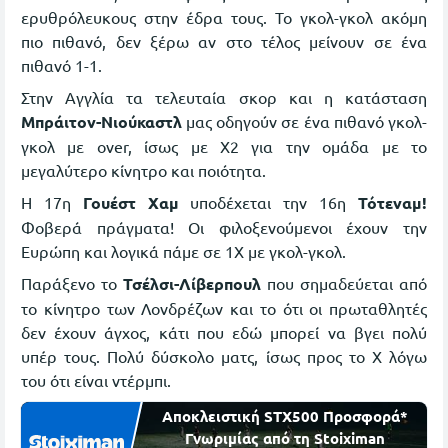
ερυθρόλευκους στην έδρα τους. Το γκολ-γκολ ακόμη
πιο πιθανό, δεν ξέρω αν στο τέλος μείνουν σε ένα
πιθανό 1-1.
Στην Αγγλία τα τελευταία σκορ και η κατάσταση
Μπράιτον-Νιούκαστλ
μας οδηγούν σε ένα πιθανό γκολ-
γκολ με over, ίσως με Χ2 για την ομάδα με το
μεγαλύτερο κίνητρο και ποιότητα.
Η 17η
Γουέστ Χαμ
υποδέχεται την 16η
Τότεναμ!
Φοβερά πράγματα! Οι φιλοξενούμενοι έχουν την
Ευρώπη και λογικά πάμε σε 1Χ με γκολ-γκολ.
Παράξενο το
Τσέλσι-Λίβερπουλ
που σημαδεύεται από
το κίνητρο των Λονδρέζων και το ότι οι πρωταθλητές
δεν έχουν άγχος, κάτι που εδώ μπορεί να βγει πολύ
υπέρ τους. Πολύ δύσκολο ματς, ίσως προς το Χ λόγω
του ότι είναι ντέρμπι.
Αποκλειστική STX500 Προσφορά*
Γνωριμίας από τη Stoiximan