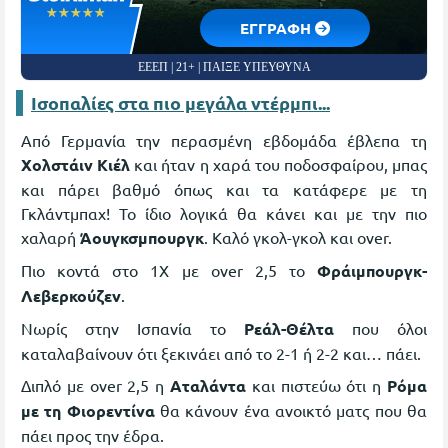
☆☆☆☆☆
★★★★★
EΓΓΡΑΦΗ
ΕΕΕΠ | 21+ | ΠΑΙΞΕ ΥΠΕΥΘΥΝΑ
Ισοπαλίες στα πιο μεγάλα ντέρμπι...
Από Γερμανία την περασμένη εβδομάδα έβλεπα τη
Χολστάιν Κιέλ
και ήταν η χαρά του ποδοσφαίρου, μπας
και πάρει βαθμό όπως και τα κατάφερε με τη
Γκλάντμπαχ! Το ίδιο λογικά θα κάνει και με την πιο
χαλαρή
Άουγκσμπουργκ
. Καλό γκολ-γκολ και over.
Πιο κοντά στο 1Χ με over 2,5 το
Φράιμπουργκ-
Λεβερκούζεν
.
Νωρίς στην Ισπανία το
Ρεάλ-Θέλτα
που όλοι
καταλαβαίνουν ότι ξεκινάει από το 2-1 ή 2-2 και… πάει.
Διπλό με over 2,5 η
Αταλάντα
και πιστεύω ότι η
Ρόμα
με τη Φιορεντίνα
θα κάνουν ένα ανοικτό ματς που θα
πάει προς την έδρα.