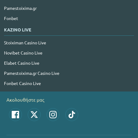
Pamestoixima.gr
Fonbet
ΚΑΖΙΝΟ LIVE
Stoiximan Casino Live
Novibet Casino Live
Elabet Casino Live
Pamestoixima.gr Casino Live
Fonbet Casino Live
Ακολουθήστε μας