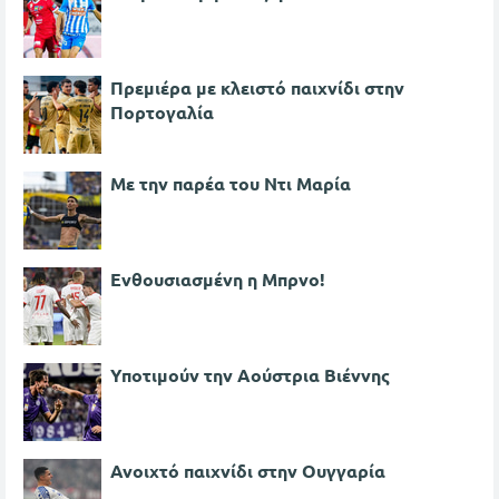
Πρεμιέρα με κλειστό παιχνίδι στην
Πορτογαλία
Με την παρέα του Ντι Μαρία
Ενθουσιασμένη η Μπρνο!
Υποτιμούν την Αούστρια Βιέννης
Ανοιχτό παιχνίδι στην Ουγγαρία