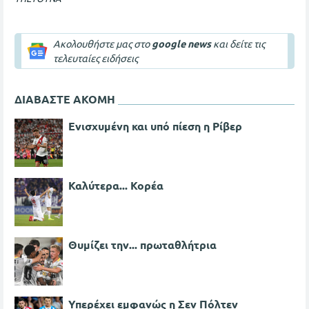
Ακολουθήστε μας στο
google news
και δείτε τις
τελευταίες ειδήσεις
ΔΙΑΒΑΣΤΕ ΑΚΟΜΗ
Ενισχυμένη και υπό πίεση η Ρίβερ
Καλύτερα... Κορέα
Θυμίζει την... πρωταθλήτρια
Υπερέχει εμφανώς η Σεν Πόλτεν