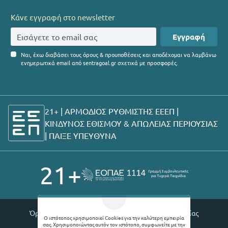
Κάνε εγγραφή στο newsletter
Εγγραφή
Ναι, έχω διαβάσει τους όρους & προυποθέσεις και αποδέχομαι να λαμβάνω
ενημερωτικά email από sentragoal.gr σχετικά με προσφορές.
21+ | ΑΡΜΟΔΙΟΣ ΡΥΘΜΙΣΤΗΣ ΕΕΕΠ |
ΚΙΝΔΥΝΟΣ ΕΘΙΣΜΟΥ & ΑΠΩΛΕΙΑΣ ΠΕΡΙΟΥΣΙΑΣ
|
ΠΑΙΞΕ ΥΠΕΥΘΥΝΑ
21+
Όροι χρήσης |
Πολιτική απορρήτου |
Θέσεις εργασίας
Ο ιστότοπος χρησιμοποιεί Cookies για την καλύτερη εμπειρία
σας. Χρησιμοποιώντας αυτόν τον ιστότοπο, συμφωνείτε με την