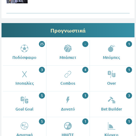
Προγνωστικά
25
-
1
Ποδόσφαιρο
Μπάσκετ
Μπόμπες
3
4
1
Ισοπαλίες
Combos
Over
5
1
3
Goal Goal
Δυνατό
Bet Builder
5
1
1
Ασιατικά
ΗΜ/ΤΕ
Κόρνερ