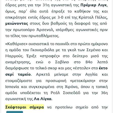
έδρας ματς για την 31η αγωνιστική της
Πρέμιερ Λιγκ
,
όμως, παρ’ όλα αυτά έπραξε το καθήκον της και
επικράτησε εντός έδρας με 3-0 επί της Κρίσταλ Πάλας,
μειώνοντας
στους δυο βαθμούς τη διαφορά της από
την πρωτοπόρο Άρσεναλ, ισάριθμες αγωνιστικές πριν
το τέλος του πρωταθλήματος.
«Καθάρισε» ουσιαστικά το παιχνίδι στο πρώτο ημίχρονο
η ομάδα του Γκουαρδιόλα με τα γκολ των Σεμένιο και
Μαρμούς. Έριξε «στροφές» στο δεύτερο μισό της
αναμέτρησης, ενώ ο Σαβίνιο στο 84ο λεπτό
διαμόρφωσε το τελικό σκορ και μας «έστειλε» στο
έκτο
σερί ταμείο
. Αρκετά μείναμε στην Αγγλία και
ετοιμαζόμαστε για προσωρινή «μετακόμιση» στην
Ισπανία και συγκεκριμένα στη Χιρόνα, όπου η τοπική
ομάδα υποδέχεται τη Ρεάλ Σοσιεδάδ για την 36η
αγωνιστική της
Λα Λίγκα
.
Σκέφτομαι σήμερα
να προτείνω σημείο από την