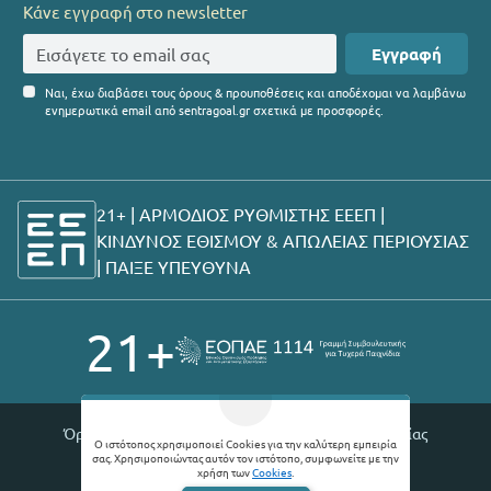
Κάνε εγγραφή στο newsletter
Εγγραφή
Ναι, έχω διαβάσει τους όρους & προυποθέσεις και αποδέχομαι να λαμβάνω
ενημερωτικά email από sentragoal.gr σχετικά με προσφορές.
21+ | ΑΡΜΟΔΙΟΣ ΡΥΘΜΙΣΤΗΣ ΕΕΕΠ |
ΚΙΝΔΥΝΟΣ ΕΘΙΣΜΟΥ & ΑΠΩΛΕΙΑΣ ΠΕΡΙΟΥΣΙΑΣ
|
ΠΑΙΞΕ ΥΠΕΥΘΥΝΑ
21+
Όροι χρήσης |
Πολιτική απορρήτου |
Θέσεις εργασίας
Ο ιστότοπος χρησιμοποιεί Cookies για την καλύτερη εμπειρία
σας. Χρησιμοποιώντας αυτόν τον ιστότοπο, συμφωνείτε με την
© 2026 Sentragoal
χρήση των
Cookies
.