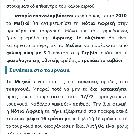
στοιχηματικό επίκεντρο του καλοκαιριού.
Η...
ιστορία επαναλαμβάνεται
αφού όπως και το
2010
,
το
Μεξικό
θα αντιμετωπίσει τη
Νότια Αφρική
στην
πρεμιέρα του τουρνουά. Μόνο που τότε γηπεδούχος
ήταν η ομάδα της
Αφρικής
. Το «
Αζτέκα
» θα είναι
κατάμεστο απόψε, με το
Μεξικό
να προέρχεται από
φιλική νίκη με 5-1
κόντρα στη
Σερβία
, οπότε και η
ψυχολογία της Εθνικής
ομάδας...
τρυπάει το ταβάνι
.
Συνέπεια στο τουρνουά
Το
Μεξικό
είναι από τις πιο
συνεπείς
ομάδες στο
τουρνουά
. Μπορεί ποτέ να μην το έχει
κατακτήσει
,
όμως έχει συμμετάσχει στα
17/22
προηγούμενα
τουρνουά. Καθόλου «μικρός» αριθμός. Την ίδια στιγμή,
η
Νότια Αφρική
τα πήγε εξαιρετικά στα προκριματικά
και
επιστρέφει 16 χρόνια μετά
, δηλαδή 16 χρόνια μετά
το τουρνουά που διοργάνωσε η ίδια. Αυτή θα είναι μόλις
η 4η συμμετοχή της.