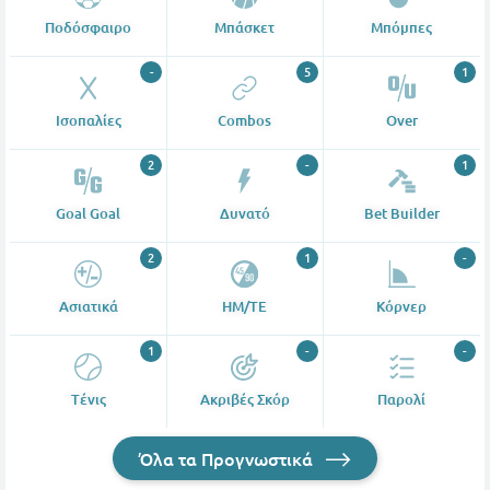
Ποδόσφαιρο
Μπάσκετ
Μπόμπες
-
5
1
Ισοπαλίες
Combos
Over
2
-
1
Goal Goal
Δυνατό
Bet Builder
2
1
-
Ασιατικά
ΗΜ/ΤΕ
Κόρνερ
1
-
-
Tένις
Ακριβές Σκόρ
Παρολί
Όλα τα Προγνωστικά