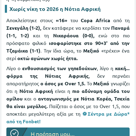
Χωρίς νίκη το 2026 η Νότια Αφρική
Αποκλείστηκε στους
«16»
του
Copa Africa
από τη
Σενεγάλη (1-2),
δεν κατάφερε να κερδίσει τον
Παναμά
(1-1, 1-2)
και τη
Νικαράουα (0-0),
ενώ στο πιο
πρόσφατο φιλικό
ισοφαρίστηκε στο 90+3' από την
Τζαμάικα (1-1)
. Την ίδια ώρα, το
Μεξικό
«τρέχει» ένα
σερί
οκτώ αγώνων χωρίς ήττα.
Λίγο ο
ενθουσιασμός των γηπεδούχων
, λίγο η
κακή...
φόρμα της Νότιας Αφρικής
, δεν περνάει
απαρατήρητος
ο άσος με Over 1,5.
Το
Μεξικό
γνωρίζει
ότι η
Νότια Αφρική
είναι η
πιο αδύναμη ομάδα του
ομίλου
και ο
ανταγωνισμός με Νότια Κορέα, Τσεχία
θα είναι μεγάλος.
Παίζεται ο άσος με το Over 1,5, που
αποκτάει μεγαλύτερη αξία με τη
⚽Σέντρα με Δώρα*
από τη Fonbet!
Η πρόταση μου...