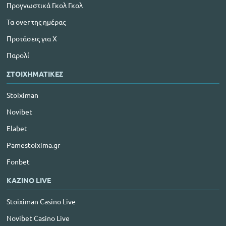
Προγνωστικά Γκολ Γκολ
Τα over της ημέρας
Προτάσεις για Χ
Παρολί
ΣΤΟΙΧΗΜΑΤΙΚΕΣ
Stoiximan
Novibet
Elabet
Pamestoixima.gr
Fonbet
ΚΑΖΙΝΟ LIVE
Stoiximan Casino Live
Novibet Casino Live