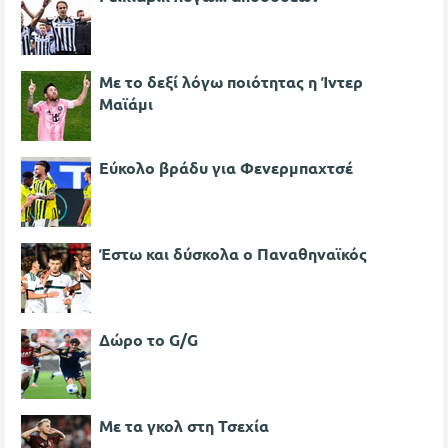
Με το δεξί λόγω ποιότητας η Ίντερ
Μαϊάμι
Εύκολο βράδυ για Φενερμπαχτσέ
Έστω και δύσκολα ο Παναθηναϊκός
Δώρο το G/G
Με τα γκολ στη Τσεχία