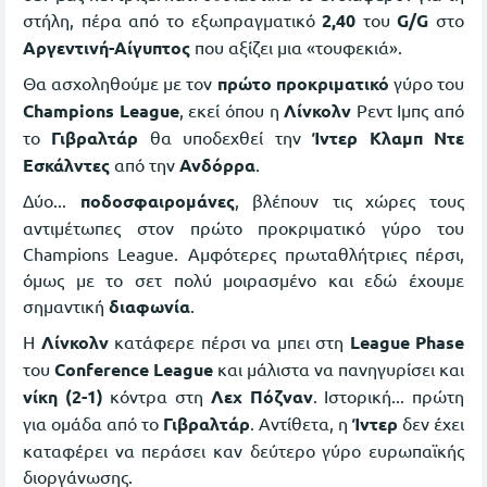
στήλη, πέρα από το εξωπραγματικό
2,40
του
G/G
στο
Αργεντινή-Αίγυπτος
που αξίζει μια «τουφεκιά».
Θα ασχοληθούμε με τον
πρώτο προκριματικό
γύρο του
Champions League
, εκεί όπου η
Λίνκολν
Ρεντ Ιμπς από
το
Γιβραλτάρ
θα υποδεχθεί την
Ίντερ Κλαμπ Ντε
Εσκάλντες
από την
Ανδόρρα
.
Δύο...
ποδοσφαιρομάνες
, βλέπουν τις χώρες τους
αντιμέτωπες στον πρώτο προκριματικό γύρο του
Champions League. Αμφότερες πρωταθλήτριες πέρσι,
όμως με το σετ πολύ μοιρασμένο και εδώ έχουμε
σημαντική
διαφωνία
.
Η
Λίνκολν
κατάφερε πέρσι να μπει στη
League Phase
του
Conference League
και μάλιστα να πανηγυρίσει και
νίκη (2-1)
κόντρα στη
Λεχ Πόζναν
. Ιστορική... πρώτη
για ομάδα από το
Γιβραλτάρ
. Αντίθετα, η
Ίντερ
δεν έχει
καταφέρει να περάσει καν δεύτερο γύρο ευρωπαϊκής
διοργάνωσης.