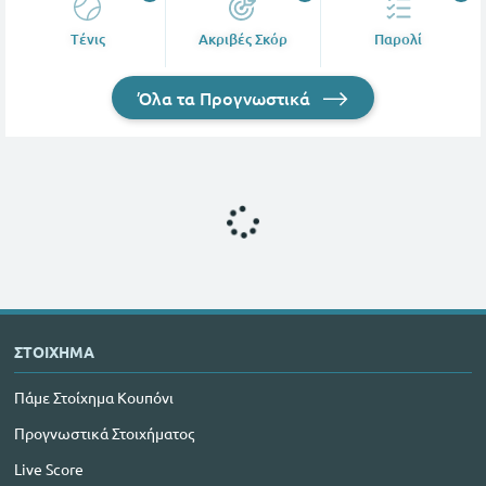
Tένις
Ακριβές Σκόρ
Παρολί
Όλα τα Προγνωστικά
ΣΤΟΙΧΗΜΑ
Πάμε Στοίχημα Κουπόνι
Προγνωστικά Στοιχήματος
Live Score