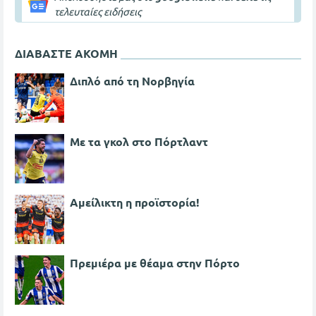
τελευταίες ειδήσεις
ΔΙΑΒΑΣΤΕ ΑΚΟΜΗ
Διπλό από τη Νορβηγία
Με τα γκολ στο Πόρτλαντ
Αμείλικτη η προϊστορία!
Πρεμιέρα με θέαμα στην Πόρτο