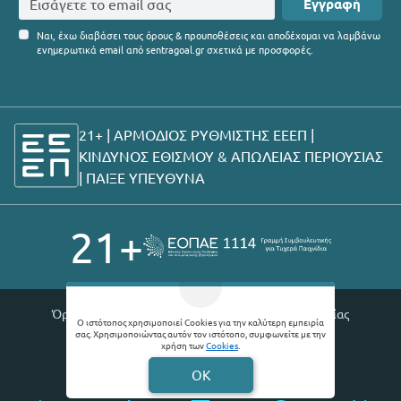
Εγγραφή
Ναι, έχω διαβάσει τους όρους & προυποθέσεις και αποδέχομαι να λαμβάνω
ενημερωτικά email από sentragoal.gr σχετικά με προσφορές.
21+ | ΑΡΜΟΔΙΟΣ ΡΥΘΜΙΣΤΗΣ ΕΕΕΠ |
ΚΙΝΔΥΝΟΣ ΕΘΙΣΜΟΥ & ΑΠΩΛΕΙΑΣ ΠΕΡΙΟΥΣΙΑΣ
|
ΠΑΙΞΕ ΥΠΕΥΘΥΝΑ
21+
Όροι χρήσης |
Πολιτική απορρήτου |
Θέσεις εργασίας
Ο ιστότοπος χρησιμοποιεί Cookies για την καλύτερη εμπειρία
σας. Χρησιμοποιώντας αυτόν τον ιστότοπο, συμφωνείτε με την
© 2026 Sentragoal
χρήση των
Cookies
.
Developed by
Digital Winners
OK