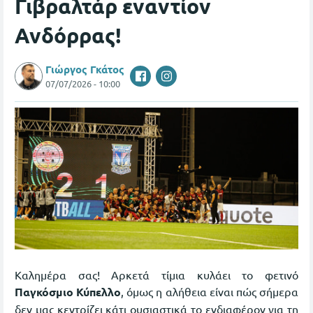
Γιβραλτάρ εναντίον
Ανδόρρας!
Γιώργος Γκάτος
07/07/2026 - 10:00
Καλημέρα σας! Αρκετά τίμια κυλάει το φετινό
Παγκόσμιο Κύπελλο
, όμως η αλήθεια είναι πώς σήμερα
δεν μας κεντρίζει κάτι ουσιαστικά το ενδιαφέρον για τη