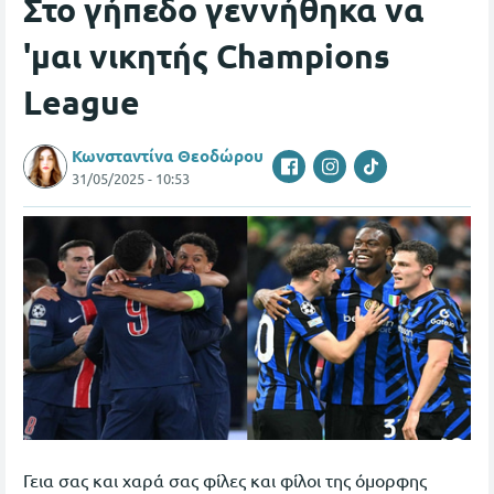
Στο γήπεδο γεννήθηκα να
'μαι νικητής Champions
League
Κωνσταντίνα Θεοδώρου
31/05/2025 - 10:53
Γεια σας και χαρά σας φίλες και φίλοι της όμορφης