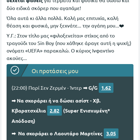
δέχεται φάσεις
για τέρματα και φυσικά θα δώσω και
δύο ειδικά σκόρερ που αγαπάμε!
Όλα αυτά κι άλλα πολλά. Καλή μας επιτυχία, καλή
θέαση και φυσικά, μην ξεχνάτε... την αγάπη μου...❤️
Υ.Γ.: Στον τίτλο μας «φιλοξενείται» στίχος από το
τραγούδι του Sin Boy (που χάθηκε άραγε αυτή η ψυχή;)
ονόματι «UEFA» παρακαλώ. Ο κύριος Ινφαντίνο
ακούει;...
Οι προτάσεις μου
(22:00) Παρί Σεν Ζερμέν - Ίντερ
➡ G/G
1.62
➡ Να σκοράρει ή να δώσει ασίστ - Χβ.
Κβαρατσχέλια
2.82
(Super Ενισχυμένη*
Απόδοση)
➡ Να σκοράρει ο Λαουτάρο Μαρτίνες
3.05