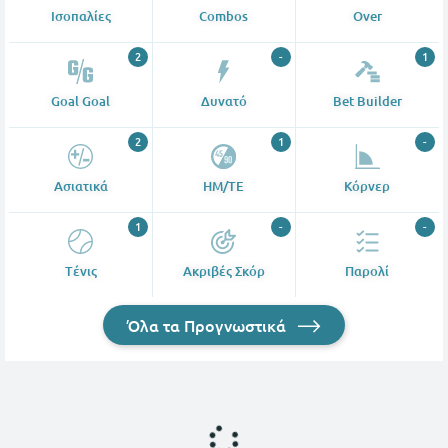
Ισοπαλίες
Combos
Over
2
-
1
Goal Goal
Δυνατό
Bet Builder
2
1
-
Ασιατικά
ΗΜ/ΤΕ
Κόρνερ
1
-
-
Tένις
Ακριβές Σκόρ
Παρολί
Όλα τα Προγνωστικά