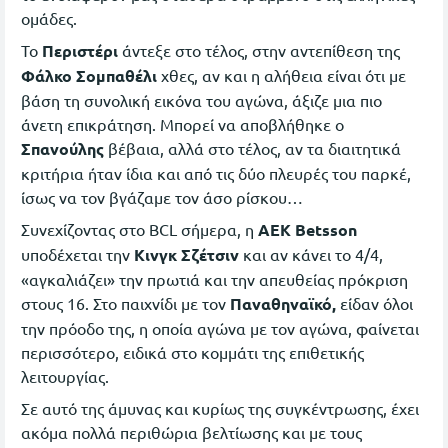
ομάδες.
Το
Περιστέρι
άντεξε στο τέλος, στην αντεπίθεση της
Φάλκο Σομπαθέλι
χθες, αν και η αλήθεια είναι ότι με
βάση τη συνολική εικόνα του αγώνα, άξιζε μια πιο
άνετη επικράτηση. Μπορεί να αποβλήθηκε ο
Σπανούλης
βέβαια, αλλά στο τέλος, αν τα διαιτητικά
κριτήρια ήταν ίδια και από τις δύο πλευρές του παρκέ,
ίσως να τον βγάζαμε τον άσο ρίσκου…
Συνεχίζοντας στο BCL σήμερα, η
AEK Betsson
υποδέχεται την
Κινγκ Σζέτσιν
και αν κάνει το 4/4,
«αγκαλιάζει» την πρωτιά και την απευθείας πρόκριση
στους 16. Στο παιχνίδι με τον
Παναθηναϊκό,
είδαν όλοι
την πρόοδο της, η οποία αγώνα με τον αγώνα, φαίνεται
περισσότερο, ειδικά στο κομμάτι της επιθετικής
λειτουργίας.
Σε αυτό της άμυνας και κυρίως της συγκέντρωσης, έχει
ακόμα πολλά περιθώρια βελτίωσης και με τους