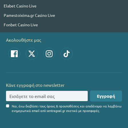
Elabet Casino Live
Pamestoixima.gr Casino Live
Fonbet Casino Live
Ακολουθήστε μας
Κάνε εγγραφή στο newsletter
Εγγραφή
Ναι, έχω διαβάσει τους όρους & προυποθέσεις και αποδέχομαι να λαμβάνω
ενημερωτικά email από sentragoal.gr σχετικά με προσφορές.