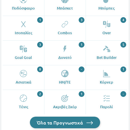
Ποδόσφαιρο
Μπάσκετ
Μπόμπες
1
3
4
Ισοπαλίες
Combos
Over
3
1
5
Goal Goal
Δυνατό
Bet Builder
8
-
1
Ασιατικά
ΗΜ/ΤΕ
Κόρνερ
2
1
-
Tένις
Ακριβές Σκόρ
Παρολί
Όλα τα Προγνωστικά