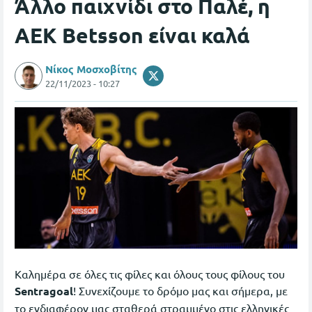
Άλλο παιχνίδι στο Παλέ, η
ΑΕΚ Betsson είναι καλά
Νίκος Μοσχοβίτης
22/11/2023 - 10:27
Καλημέρα σε όλες τις φίλες και όλους τους φίλους του
Sentragoal
! Συνεχίζουμε το δρόμο μας και σήμερα, με
το ενδιαφέρον μας σταθερά στραμμένο στις ελληνικές