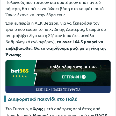
Πολωνούς που τρέχουν και σουτάρουν από παντού
σήμερα, θα πρέπει να δώσει βάση στο κομμάτι αυτό.
Όπως έκανε και στην έδρα τους.
Έχει εμπειρία η ΑΕΚ Betsson, για να ξεπεράσει τον
τρόπο που έχασε το παιχνίδι της Δευτέρας, θεωρώ ότι
αν τραβήξει λίγο και η Σζέτσιν (που έχει μεγάλο
βαθμολογικό ενδιαφέρον),
το over 164.5 μπορεί να
επιβεβαιωθεί. Θα το στηρίξουμε μαζί με τη νίκη της
Ένωσης
Παίξε Nόμιμα στη BET365
☆☆☆☆☆
★★★★★
ΕΓΓΡΑΦΗ
ΕΕΕΠ | 21+ | ΠΑΙΞΕ ΥΠΕΥΘΥΝΑ
Διαφορετικό παιχνίδι στο Παλέ
Στο Eurocup, o
Άρης
μετά από τρεις σερί ήττες από
Παναθηναϊκό,
Μπουρζ
και στο ντέρμπι από τον
ΠΑΟΚ,