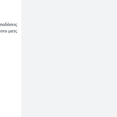
αποδόσεις
 στο ματς