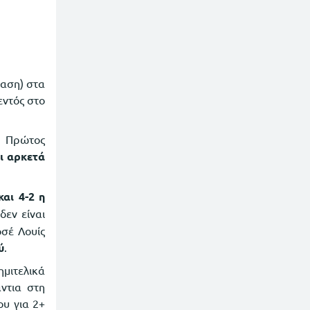
ταση) στα
 εντός στο
. Πρώτος
ι αρκετά
αι 4-2 η
δεν είναι
οσέ Λουίς
ύ
.
ημιτελικά
ντια στη
ου για 2+