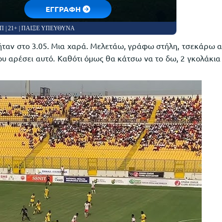
EΓΓΡΑΦΗ
Π | 21+ | ΠΑΙΞΕ ΥΠΕΥΘΥΝΑ
ήταν στο 3.05. Μια χαρά. Μελετάω, γράφω στήλη, τσεκάρω 
μου αρέσει αυτό. Καθότι όμως θα κάτσω να το δω, 2 γκολάκια