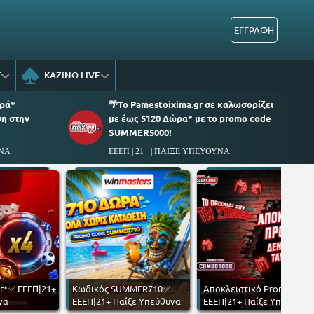
ΕΓΓΡΑΦΗ
Σ
ΚΑΖΙΝΟ LIVE
ορά*
🌴To Pamestoixima.gr σε καλωσορίζει
ση στην
με έως 5120 Δώρα* με το promo code
SUMMER5000!
ΥΝΑ
ΕΕΕΠ | 21+ | ΠΑΙΞΕ ΥΠΕΥΘΥΝΑ
r*✅ ΕΕΕΠ|21+
Κωδικός SUMMER710✅
Αποκλειστικό Promo✅
να
ΕΕΕΠ|21+ Παίξε Υπεύθυνα
ΕΕΕΠ|21+ Παίξε Υπεύθυνα