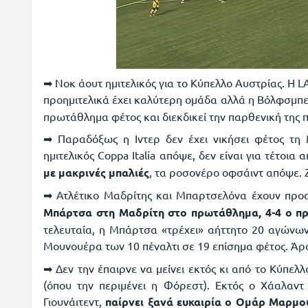
➡ Νοκ άουτ ημιτελικός για το Κύπελλο Αυστρίας. Η L
προημιτελικά έχει καλύτερη ομάδα αλλά η Βόλφσμ
πρωτάθλημα φέτος και διεκδικεί την παρθενική της π
➡ Παραδόξως η Ιντερ δεν έχει νικήσει φέτος τη
ημιτελικός Coppa Italia απόψε, δεν είναι για τέτοια
με μακρινές μπαλιές
, τα ροσονέρο οφσάιντ απόψε. Ζ
➡ Ατλέτικο Μαδρίτης και Μπαρτσελόνα έχουν πρ
Μπάρτσα στη Μαδρίτη στο πρωτάθλημα, 4-4 ο πρώ
τελευταία, η Μπάρτσα «τρέχει» αήττητο 20 αγώνων 
Μουνουέρα των 10 πέναλτι σε 19 επίσημα φέτος. Άρα
➡ Δεν την έπαιρνε να μείνει εκτός κι από το Κύπελ
(όπου την περιμένει η Φόρεστ). Εκτός ο Χάαλαντ
Γιουνάιτεντ,
παίρνει ξανά ευκαιρία ο Ομάρ Μαρμο