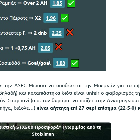
με την ASEC Μιμοσά να υποδέχεται την Μπερκάν για το αφ
δηλαδή) και καταπιάστηκα διότι είναι unfair ο φαβορισμός 
ν Σααμπανί (σ.σ. τον θυμάμαι να παίζει στην Ανκαραγκιου
 πήγα, διάολε…)
είναι αήττητη επί 27 σερί επίσημα (22-5-0) κ
ιστική STX500 Προσφορά* Γνωριμίας από τη
Stoiximan