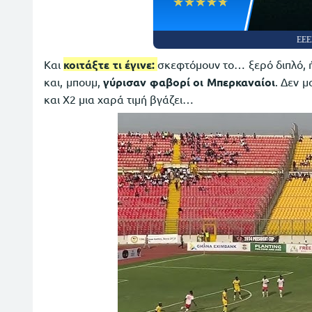
☆☆☆☆☆
★★★★★
ΕΕΕ
Και
κοιτάξτε τι έγινε:
σκεφτόμουν το… ξερό διπλό, 
και, μπουμ,
γύρισαν φαβορί οι Μπερκαναίοι
. Δεν 
και Χ2 μια χαρά τιμή βγάζει…