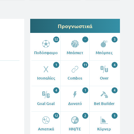
Προγνωστικά
52
-
3
Ποδόσφαιρο
Μπάσκετ
Μπόμπες
1
11
4
Ισοπαλίες
Combos
Over
4
1
4
Goal Goal
Δυνατό
Bet Builder
12
2
1
Ασιατικά
ΗΜ/ΤΕ
Κόρνερ