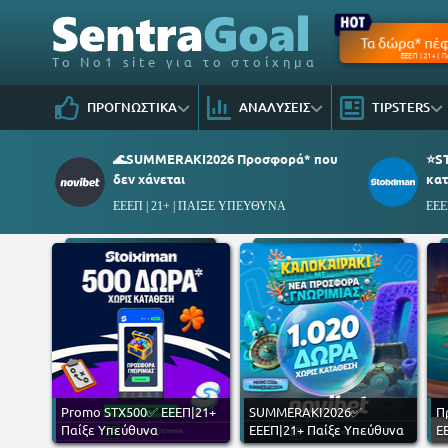
Τα δώρα* πέφ
ΕΕΕΠ | 21+ |
Το Νο1 site για το στοίχημα
ΠΡΟΓΝΩΣΤΙΚΑ
ΑΝΑΛΥΣΕΙΣ
TIPSTERS
🌊SUMMERAKI2026 Προσφορά* που
⭐ST
δεν χάνεται
κα
ΕΕΕΠ | 21+ | ΠΑΙΞΕ ΥΠΕΥΘΥΝΑ
ΕΕΕ
Promo STX500✅ ΕΕΕΠ|21+
SUMMERAKI2026✅
Π
Παίξε Υπεύθυνα
ΕΕΕΠ|21+ Παίξε Υπεύθυνα
Ε