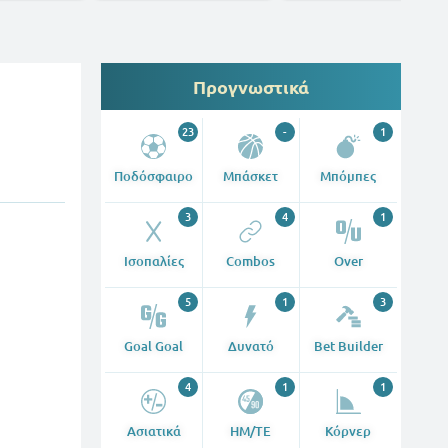
Προγνωστικά
23
-
1
Ποδόσφαιρο
Μπάσκετ
Μπόμπες
3
4
1
Ισοπαλίες
Combos
Over
5
1
3
Goal Goal
Δυνατό
Bet Builder
4
1
1
Ασιατικά
ΗΜ/ΤΕ
Κόρνερ