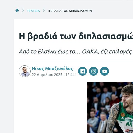
TIPSTERS
Η ΒΡΑΔΙΑ ΤΩΝ ΔΙΠΛΑΣΙΑΣΜΩΝ
Η βραδιά των διπλασιασμ
Από το Ελσίνκι έως το… ΟΑΚΑ, έξι επιλογές 
Νίκος Μποζιονέλος
22 Απριλίου 2025 - 12:44