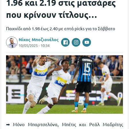
1.96 και 2.19 στις ματσάρες
που κρίνουν τίτλους…
Παιχνίδι από 1.98 έως 2.40 με επτά picks για το Σάββατο
Νίκος Μποζιονέλος
10/05/2025 - 10:34
➡ Μόνο Μπαρτσελόνα, Μπέτις και Ρεάλ Μαδρίτης