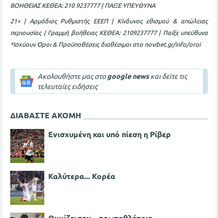
ΒΟΗΘΕΙΑΣ ΚΕΘΕΑ: 210 9237777 | ΠΑΙΞΕ ΥΠΕΥΘΥΝΑ
21+ | Αρμόδιος Ρυθμιστής ΕΕΕΠ | Κίνδυνος εθισμού & απώλειας
περιουσίας | Γραμμή βοήθειας ΚΕΘΕΑ: 2109237777 | Παίξε υπεύθυνα
*Ισχύουν Όροι & Προϋποθέσεις διαθέσιμοι στο novibet.gr/info/oroi
Ακολουθήστε μας στο
google news
και δείτε τις
τελευταίες ειδήσεις
ΔΙΑΒΑΣΤΕ ΑΚΟΜΗ
Ενισχυμένη και υπό πίεση η Ρίβερ
Καλύτερα... Κορέα
Θυμίζει την... πρωταθλήτρια