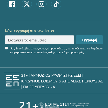
Κάνε εγγραφή στο newsletter
Εγγραφή
Ναι, έχω διαβάσει τους όρους & προυποθέσεις και αποδέχομαι να λαμβάνω
ενημερωτικά email από sentragoal.gr σχετικά με προσφορές.
21+ | ΑΡΜΟΔΙΟΣ ΡΥΘΜΙΣΤΗΣ ΕΕΕΠ |
ΚΙΝΔΥΝΟΣ ΕΘΙΣΜΟΥ & ΑΠΩΛΕΙΑΣ ΠΕΡΙΟΥΣΙΑΣ
|
ΠΑΙΞΕ ΥΠΕΥΘΥΝΑ
21+