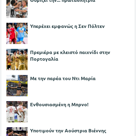
Υπερέχει εμφανώς η Σεν Πόλτεν
Πρεμιέρα με κλειστό παιχνίδι στην
Πορτογαλία
Με την παρέα του Ντι Μαρία
Ενθουσιασμένη η Μπρνο!
Υποτιμούν την Αούστρια Βιέννης