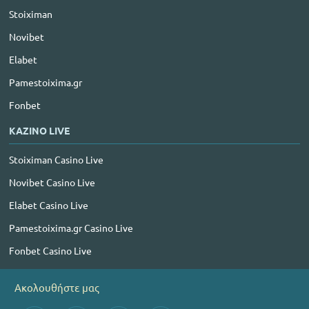
Stoiximan
Novibet
Elabet
Pamestoixima.gr
Fonbet
ΚΑΖΙΝΟ LIVE
Stoiximan Casino Live
Novibet Casino Live
Elabet Casino Live
Pamestoixima.gr Casino Live
Fonbet Casino Live
Ακολουθήστε μας