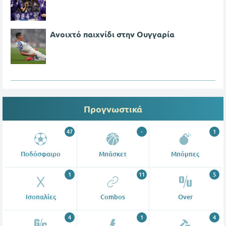
Ανοιχτό παιχνίδι στην Ουγγαρία
Προγνωστικά
47
-
1
Ποδόσφαιρο
Μπάσκετ
Μπόμπες
1
11
5
Ισοπαλίες
Combos
Over
4
1
4