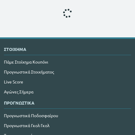
ΣΤΟΙΧΗΜΑ
Πάμε Στοίχημα Κουπόνι
Προγνωστικά Στοιχήματος
Live Score
Αγώνες Σήμερα
ΠΡΟΓΝΩΣΤΙΚΑ
Προγνωστικά Ποδοσφαίρου
Προγνωστικά Γκολ Γκολ