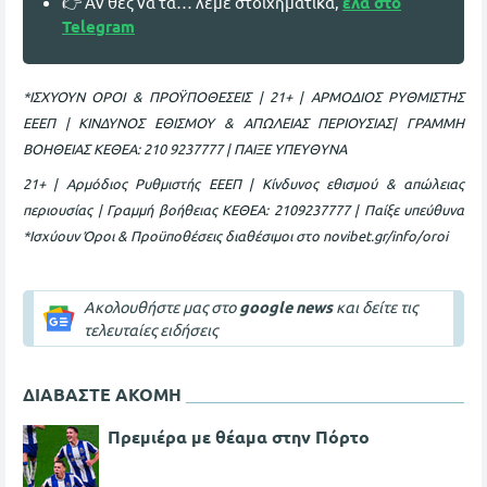
👉 Αν θες να τα… λέμε στοιχηματικά,
έλα στο
Telegram
*ΙΣΧΥΟΥΝ ΟΡΟΙ & ΠΡΟΫΠΟΘΕΣΕΙΣ | 21+ | ΑΡΜΟΔΙΟΣ ΡΥΘΜΙΣΤΗΣ
ΕΕΕΠ | ΚΙΝΔΥΝΟΣ ΕΘΙΣΜΟΥ & ΑΠΩΛΕΙΑΣ ΠΕΡΙΟΥΣΙΑΣ| ΓΡΑΜΜΗ
ΒΟΗΘΕΙΑΣ ΚΕΘΕΑ: 210 9237777 | ΠΑΙΞΕ ΥΠΕΥΘΥΝΑ
21+ | Αρμόδιος Ρυθμιστής ΕΕΕΠ | Κίνδυνος εθισμού & απώλειας
περιουσίας | Γραμμή βοήθειας ΚΕΘΕΑ: 2109237777 | Παίξε υπεύθυνα
*Ισχύουν Όροι & Προϋποθέσεις διαθέσιμοι στο novibet.gr/info/oroi
Ακολουθήστε μας στο
google news
και δείτε τις
τελευταίες ειδήσεις
ΔΙΑΒΑΣΤΕ ΑΚΟΜΗ
Πρεμιέρα με θέαμα στην Πόρτο