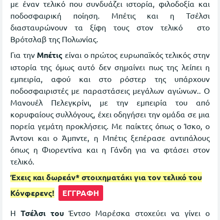
με έναν τελικό που συνδυάζει ιστορία, φιλοδοξία και
ποδοσφαιρική ποίηση. Μπέτις και η Τσέλσι
διασταυρώνουν τα ξίφη τους στον τελικό στο
Βρότσλαβ της Πολωνίας.
Για την
Μπέτις
είναι ο πρώτος ευρωπαϊκός τελικός στην
ιστορία της όμως αυτό δεν σημαίνει πως της λείπει η
εμπειρία, αφού και στο ρόστερ της υπάρχουν
ποδοσφαιριστές με παραστάσεις μεγάλων αγώνων.. Ο
Μανουέλ Πελεγκρίνι, με την εμπειρία του από
κορυφαίους συλλόγους, έχει οδηγήσει την ομάδα σε μια
πορεία γεμάτη προκλήσεις. Με παίκτες όπως ο Ίσκο, ο
Άντονι και ο Άμπντε, η Μπέτις ξεπέρασε αντιπάλους
όπως η Φιορεντίνα και η Γάνδη για να φτάσει στον
τελικό.
Έχεις και δωρεάν* στοιχηματάκι για τον τελικό του
Κόνφερενς
!
ΕΓΓΡΑΦΗ
Η
Τσέλσι του
Έντσο Μαρέσκα στοχεύει να γίνει ο