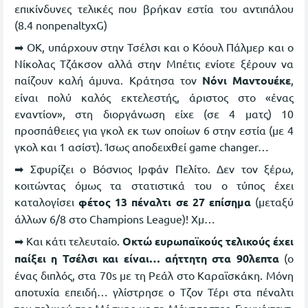
επικίνδυνες τελικές που βρήκαν εστία του αντιπάλου
(8.4 nonpenaltyxG)
➡ ΟΚ, υπάρχουν στην Τσέλσι και ο Κόουλ Πάλμερ και ο
Νίκολας Τζάκσον αλλά στην Μπέτις ενίοτε ξέρουν να
παίζουν καλή άμυνα. Κράτησα τον
Νόνι Μαντουέκε
,
είναι πολύ καλός εκτελεστής, άριστος στο «ένας
εναντίον», στη διοργάνωση είχε (σε 4 ματς) 10
προσπάθειες για γκολ εκ των οποίων 6 στην εστία (με 4
γκολ και 1 ασίστ). Ίσως αποδειχθεί game changer…
➡ Σφυρίζει ο Βόσνιος Ιρφάν Πελίτο. Δεν τον ξέρω,
κοιτώντας όμως τα στατιστικά του ο τύπος έχει
καταλογίσει
φέτος 13 πέναλτι σε 27 επίσημα
(μεταξύ
άλλων 6/8 στο Champions League)! Χμ…
➡ Και κάτι τελευταίο.
Οκτώ ευρωπαϊκούς τελικούς έχει
παίξει η Τσέλσι και είναι… αήττητη στα 90λεπτα
(ο
ένας διπλός, στα 70s με τη Ρεάλ στο Καραϊσκάκη. Μόνη
αποτυχία επειδή… γλίστρησε ο Τζον Τέρι στα πέναλτι
του τελικού της Μόσχας με τη Μάντσεστερ Γιουνάιτεντ.