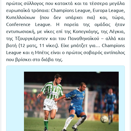
πρώτος σύλλογος που κατακτά και τα τέσσερα μεγάλα
ευρωπαϊκά τρόπαια: Champions League, Europa League,
Κυπελλούχων (που δεν υπάρχει πια) και, τώρα,
Conference League. Η πορεία της ομάδας ήταν
εντυπωσιακή, με νίκες επί της Κοπεγχάγης, της Λέγκια,
της Τζουργκάρντεν και του Παναθηναϊκού – αλλά και
βατή (12 ματς, 11 νίκες). Είχε μπάτζετ για… Champions
League και η Μπέτις είναι ο πρώτος σοβαρός αντίπαλος
που βρίσκει στο διάβα της.