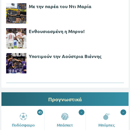
Με την παρέα του Ντι Μαρία
Ενθουσιασμένη η Μπρνο!
Υποτιμούν την Αούστρια Βιέννης
Προγνωστικά
45
-
-
Ποδόσφαιρο
Μπάσκετ
Μπόμπες