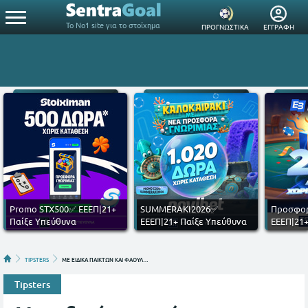
Το Νο1 site για το στοίχημα
ΠΡΟΓΝΩΣΤΙΚΑ
ΕΓΓΡΑΦΗ
Promo STX500✅ ΕΕΕΠ|21+
SUMMERAKI2026✅
Προσφορ
Παίξε Υπεύθυνα
ΕΕΕΠ|21+ Παίξε Υπεύθυνα
ΕΕΕΠ|21+
TIPSTERS
ΜΕ ΕΙΔΙΚΑ ΠΑΙΚΤΩΝ ΚΑΙ ΦΑΟΥΛ…
Tipsters