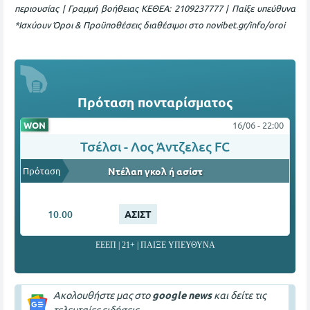
περιουσίας | Γραμμή βοήθειας ΚΕΘΕΑ: 2109237777 | Παίξε υπεύθυνα
*Ισχύουν Όροι & Προϋποθέσεις διαθέσιμοι στο novibet.gr/info/oroi
Πρόταση πονταρίσματος
WON
16/06 - 22:00
Τσέλσι
-
Λος Άντζελες FC
Πρόταση
Ντέλαπ γκολ ή ασίστ
ΠΟΝΤΑΡΙΣΜΑ
ΑΠΟΤΕΛΕΣΜΑ
ΑΠΟΔΟΣΗ
10.00
ΑΣΙΣΤ
ΕΕΕΠ | 21+ | ΠΑΙΞΕ ΥΠΕΥΘΥΝΑ
Ακολουθήστε μας στο
google news
και δείτε τις
τελευταίες ειδήσεις