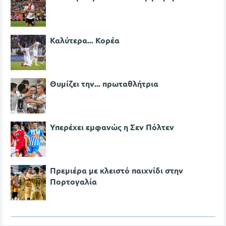
Καλύτερα... Κορέα
Θυμίζει την... πρωταθλήτρια
Υπερέχει εμφανώς η Σεν Πόλτεν
Πρεμιέρα με κλειστό παιχνίδι στην
Πορτογαλία