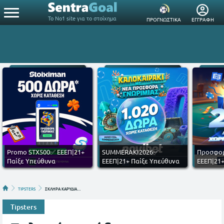
Το Νο1 site για το στοίχημα
ΠΡΟΓΝΩΣΤΙΚΑ
ΕΓΓΡΑΦΗ
Promo STX500✅ ΕΕΕΠ|21+
SUMMERAKI2026✅
Προσφορ
Παίξε Υπεύθυνα
ΕΕΕΠ|21+ Παίξε Υπεύθυνα
ΕΕΕΠ|21+
TIPSTERS
ΣΚΛΗΡΑ ΚΑΡΥΔΙΑ…
Tipsters