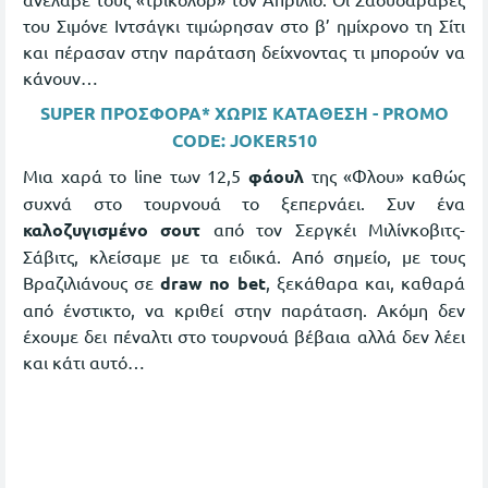
του Σιμόνε Ιντσάγκι τιμώρησαν στο β’ ημίχρονο τη Σίτι
και πέρασαν στην παράταση δείχνοντας τι μπορούν να
κάνουν…
SUPER ΠΡΟΣΦΟΡΑ* ΧΩΡΙΣ ΚΑΤΑΘΕΣΗ - PROMO
CODE: JOKER510
Μια χαρά το line των 12,5
φάουλ
της «Φλου» καθώς
συχνά στο τουρνουά το ξεπερνάει. Συν ένα
καλοζυγισμένο σουτ
από τον Σεργκέι Μιλίνκοβιτς-
Σάβιτς, κλείσαμε με τα ειδικά. Από σημείο, με τους
Βραζιλιάνους σε
draw
no
bet
, ξεκάθαρα και, καθαρά
από ένστικτο, να κριθεί στην παράταση. Ακόμη δεν
έχουμε δει πέναλτι στο τουρνουά βέβαια αλλά δεν λέει
και κάτι αυτό…