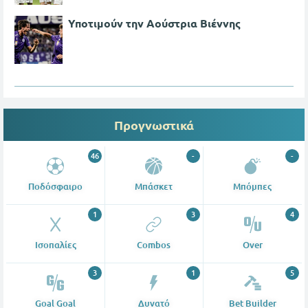
Υποτιμούν την Αούστρια Βιέννης
Προγνωστικά
46
-
-
Ποδόσφαιρο
Μπάσκετ
Μπόμπες
1
3
4
Ισοπαλίες
Combos
Over
3
1
5
Goal Goal
Δυνατό
Bet Builder