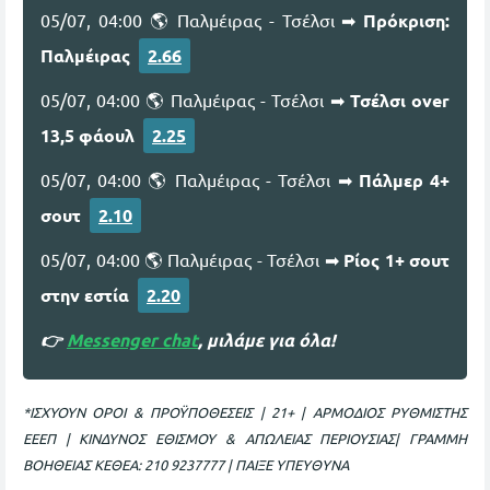
05/07, 04:00 🌎 Παλμέιρας - Τσέλσι ➡
Πρόκριση:
Παλμέιρας
2.66
05/07, 04:00 🌎 Παλμέιρας - Τσέλσι ➡
Τσέλσι
over
13,5 φάουλ
2.25
05/07, 04:00 🌎 Παλμέιρας - Τσέλσι ➡
Πάλμερ 4+
σουτ
2.10
05/07, 04:00 🌎 Παλμέιρας - Τσέλσι ➡
Ρίος 1+ σουτ
στην εστία
2.20
👉
Messenger chat
, μιλάμε για όλα!
*ΙΣΧΥΟΥΝ ΟΡΟΙ & ΠΡΟΫΠΟΘΕΣΕΙΣ | 21+ | ΑΡΜΟΔΙΟΣ ΡΥΘΜΙΣΤΗΣ
ΕΕΕΠ | ΚΙΝΔΥΝΟΣ ΕΘΙΣΜΟΥ & ΑΠΩΛΕΙΑΣ ΠΕΡΙΟΥΣΙΑΣ| ΓΡΑΜΜΗ
ΒΟΗΘΕΙΑΣ ΚΕΘΕΑ: 210 9237777 | ΠΑΙΞΕ ΥΠΕΥΘΥΝΑ