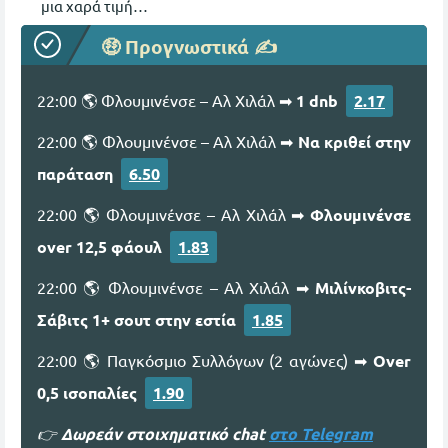
μια χαρά τιμή…
🤑
Π
ρογνωστικά
✍️
22:00 🌎 Φλουμινένσε – Αλ Χιλάλ ➡
1
dnb
2.17
22:00 🌎 Φλουμινένσε – Αλ Χιλάλ ➡
Να κριθεί στην
παράταση
6.50
22:00 🌎 Φλουμινένσε – Αλ Χιλάλ ➡
Φλουμινένσε
over
12,5 φάουλ
1.83
22:00 🌎 Φλουμινένσε – Αλ Χιλάλ ➡
Μιλίνκοβιτς-
Σάβιτς 1+ σουτ στην εστία
1.85
22:00 🌎 Παγκόσμιο Συλλόγων (2 αγώνες) ➡
Over
0,5 ισοπαλίες
1.90
👉
Δωρεάν στοιχηματικό chat
στο Telegram