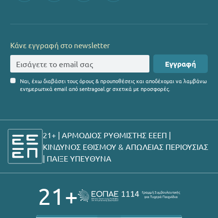
Κάνε εγγραφή στο newsletter
Εγγραφή
Ναι, έχω διαβάσει τους όρους & προυποθέσεις και αποδέχομαι να λαμβάνω
ενημερωτικά email από sentragoal.gr σχετικά με προσφορές.
21+ | ΑΡΜΟΔΙΟΣ ΡΥΘΜΙΣΤΗΣ ΕΕΕΠ |
ΚΙΝΔΥΝΟΣ ΕΘΙΣΜΟΥ & ΑΠΩΛΕΙΑΣ ΠΕΡΙΟΥΣΙΑΣ
|
ΠΑΙΞΕ ΥΠΕΥΘΥΝΑ
21+