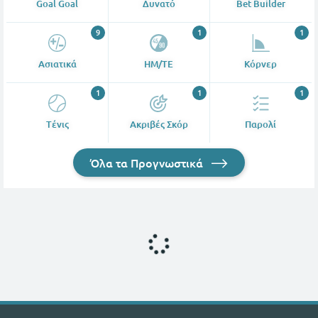
Goal Goal
Δυνατό
Bet Builder
9
1
1
Ασιατικά
ΗΜ/ΤΕ
Κόρνερ
1
1
1
Tένις
Ακριβές Σκόρ
Παρολί
Όλα τα Προγνωστικά