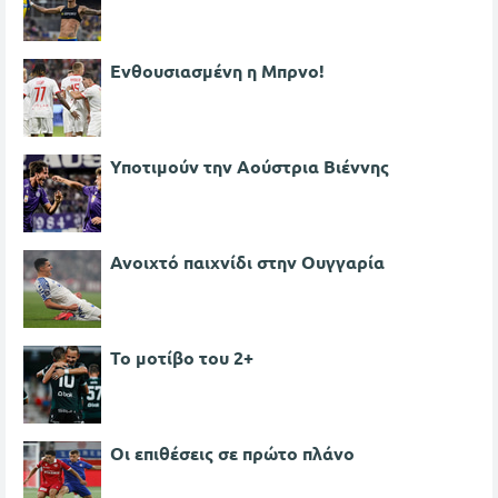
Ενθουσιασμένη η Μπρνο!
Υποτιμούν την Αούστρια Βιέννης
Ανοιχτό παιχνίδι στην Ουγγαρία
Το μοτίβο του 2+
Οι επιθέσεις σε πρώτο πλάνο