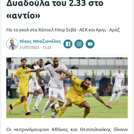
Δυαδούλα του 2.33 στο
«αντίο»
Με τα γκολ στα Χάποελ Μπιρ Σεβά - ΑΕΚ και Aρης - Αράζ
Νίκος Μποζιονέλος
31/07/2025 - 12:22
Οι «κιτρινόμαυροι» Αθήνας και Θεσσαλονίκης δίνουν