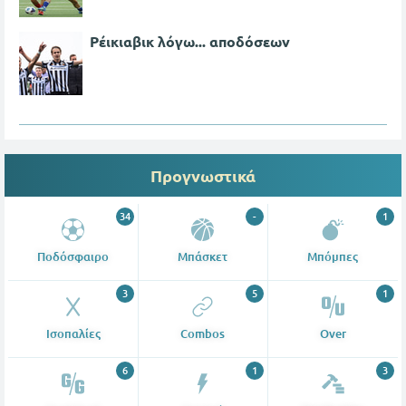
Ρέικιαβικ λόγω... αποδόσεων
Προγνωστικά
34
-
1
Ποδόσφαιρο
Μπάσκετ
Μπόμπες
3
5
1
Ισοπαλίες
Combos
Over
6
1
3