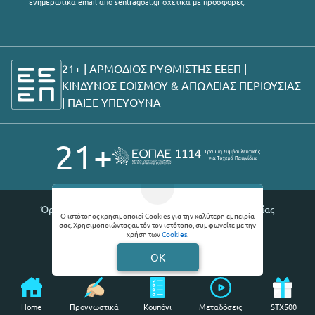
ενημερωτικά email από sentragoal.gr σχετικά με προσφορές.
21+ | ΑΡΜΟΔΙΟΣ ΡΥΘΜΙΣΤΗΣ ΕΕΕΠ |
ΚΙΝΔΥΝΟΣ ΕΘΙΣΜΟΥ & ΑΠΩΛΕΙΑΣ ΠΕΡΙΟΥΣΙΑΣ
|
ΠΑΙΞΕ ΥΠΕΥΘΥΝΑ
21+
Όροι χρήσης |
Πολιτική απορρήτου |
Θέσεις εργασίας
Ο ιστότοπος χρησιμοποιεί Cookies για την καλύτερη εμπειρία
σας. Χρησιμοποιώντας αυτόν τον ιστότοπο, συμφωνείτε με την
© 2026 Sentragoal
χρήση των
Cookies
.
Developed by
Digital Winners
OK
Home
Προγνωστικά
Κουπόνι
Μεταδόσεις
STX500