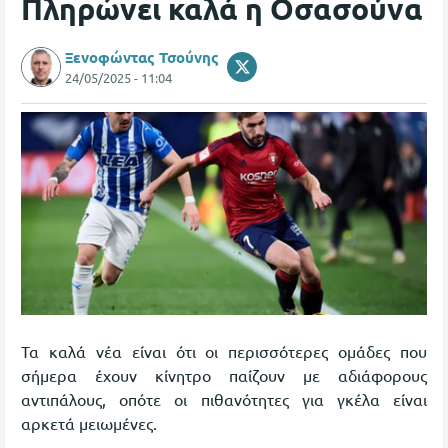
Πληρώνει καλά η Οσασούνα
Ξενοφώντας Τσούνης
24/05/2025 - 11:04
Τα καλά νέα είναι ότι οι περισσότερες ομάδες που
σήμερα έχουν κίνητρο παίζουν με αδιάφορους
αντιπάλους, οπότε οι πιθανότητες για γκέλα είναι
αρκετά μειωμένες.