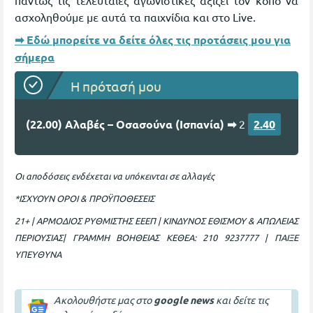
πάντως τις τελευταίες αγωνιστικές αξίζει τον κόπο να
ασχοληθούμε με αυτά τα παιχνίδια και στο Live.
➡ Εδώ μπορείτε να δείτε όλες τις προτάσεις μου για
σήμερα
Η πρότασή μου
(22.00) Αλαβές – Οσασούνα (Ισπανία) ➡
2
2.40
Οι αποδόσεις ενδέχεται να υπόκεινται σε αλλαγές
*ΙΣΧΥΟΥΝ ΟΡΟΙ & ΠΡΟΫΠΟΘΕΣΕΙΣ
21+ | ΑΡΜΟΔΙΟΣ ΡΥΘΜΙΣΤΗΣ ΕΕΕΠ | ΚΙΝΔΥΝΟΣ ΕΘΙΣΜΟΥ & ΑΠΩΛΕΙΑΣ
ΠΕΡΙΟΥΣΙΑΣ| ΓΡΑΜΜΗ ΒΟΗΘΕΙΑΣ ΚΕΘΕΑ: 210 9237777 | ΠΑΙΞΕ
ΥΠΕΥΘΥΝΑ
Ακολουθήστε μας στο
google news
και δείτε τις