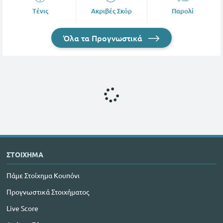
Tένις
Ακριβές Σκόρ
Παρολί
Όλα τα Προγνωστικά
ΣΤΟΙΧΗΜΑ
Πάμε Στοίχημα Κουπόνι
Προγνωστικά Στοιχήματος
Live Score