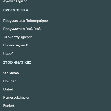
Αγώνες Σήμερα
ΠΡΟΓΝΩΣΤΙΚΑ
Προγνωστικά Ποδοσφαίρου
Προγνωστικά Γκολ Γκολ
Τα over της ημέρας
Προτάσεις για Χ
Παρολί
ΣΤΟΙΧΗΜΑΤΙΚΕΣ
Stoiximan
Novibet
Elabet
Pamestoixima.gr
Fonbet