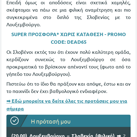
Επειδή όμως οι αποδόσεις είναι σχετικά χαμηλές,
σκέφτομαι να πάω σε μια φιλική αναμέτρηση και πιο
συγκεκριμένα στο διπλό της Σλοβενίας με το
Λουξεμβούργο.
SUPER ΠΡΟΣΦΟΡΑ* ΧΩΡΙΣ ΚΑΤΑΘΕΣΗ - PROMO
CODE: DEAD65
Οι Σλοβένοι εκτός του ότι έχουν πολύ καλύτερη ομάδα,
κερδίζουν συνεχώς το Λουξεμβούργο σε όσα
προκριματικά το βρίσκουν απέναντί τους (φωτο από το
γήπεδο του Λουξεμβούργου).
Πιστεύω ότι το ίδιο θα πράξουν και απόψε, έστω και αν
το παιχνίδι δεν έχει βαθμολογικό ενδιαφέρον.
➡ Εδώ μπορείτε να δείτε όλες τις προτάσεις μου για
σήμερα
Η πρότασή μου
(20.00) Λουξεμβούργο – Σλοβενία (Φιλικό) ➡
2