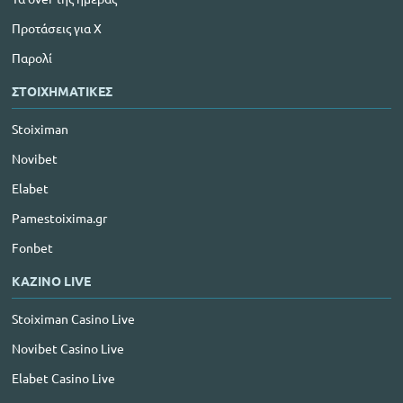
Προτάσεις για Χ
Παρολί
ΣΤΟΙΧΗΜΑΤΙΚΕΣ
Stoiximan
Novibet
Elabet
Pamestoixima.gr
Fonbet
ΚΑΖΙΝΟ LIVE
Stoiximan Casino Live
Novibet Casino Live
Elabet Casino Live