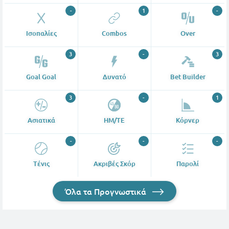
-
1
-
Ισοπαλίες
Combos
Over
3
-
3
Goal Goal
Δυνατό
Bet Builder
3
-
1
Ασιατικά
ΗΜ/ΤΕ
Κόρνερ
-
-
-
Tένις
Ακριβές Σκόρ
Παρολί
Όλα τα Προγνωστικά