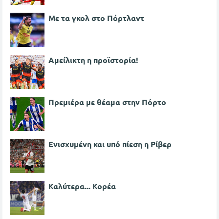
Με τα γκολ στο Πόρτλαντ
Αμείλικτη η προϊστορία!
Πρεμιέρα με θέαμα στην Πόρτο
Ενισχυμένη και υπό πίεση η Ρίβερ
Καλύτερα... Κορέα